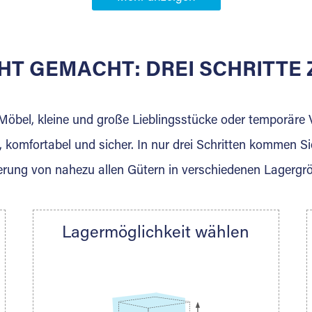
Partner in
HT GEMACHT: DREI SCHRITT
 der für die Einlagerung von Umzugsgut gebaut wurde? W
agerkunden und Vermietungen.
 Möbel, kleine und große Lieblingsstücke oder temporär
 komfortabel und sicher. In nur drei Schritten kommen Si
rung von nahezu allen Gütern in verschiedenen Lagergr
Ihre Nachricht.
Lagermöglichkeit wählen