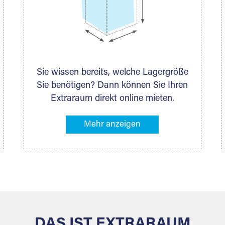
Sie wissen bereits, welche Lagergröße
Sie benötigen? Dann können Sie Ihren
Extraraum direkt online mieten.
Alternativ klicken Sie in unserer
Lagerliste die entsprechenden
Gegenstände an, die Sie einlagern
möchten – das Volumen wird sofort
und exakt für Sie ermittelt. Natürlich
steht Ihnen Ihr Extraraum Partner auch
gern zur Seite und berät Sie persönlich
hinsichtlich Lagervolumen und zu allen
weiteren Fragen, die Sie haben.
DAS IST EXTRARAUM