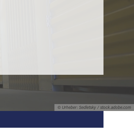
© Urheber: Sedletsky / stock.adobe.com