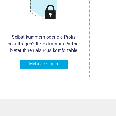
Selbst kümmern oder die Profis
beauftragen? Ihr Extraraum Partner
bietet Ihnen als Plus komfortable
Serviceleistungen an, die Ihre Lagerung
besonders bequem machen. Dazu
gehören z. B. Verpackungsservice,
Lieferung von Packmaterial sowie
Abholung und Rückholung. Ihr
Lagergut wird bei Ihrem Extraraum
Partner sicher verwahrt: trocken,
staubfrei, auf Wunsch versiegelt.
Natürlich erfüllen die Lagerhallen alle