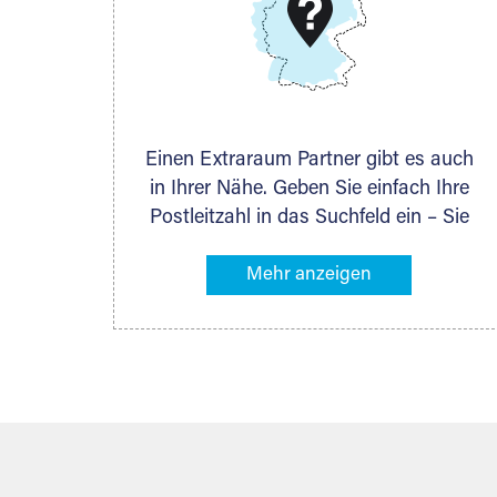
DMG Aktiengesellschaft
Schieferstein 11A
65439 Flörsheim
www.dmg-ag.com
Einen Extraraum Partner gibt es auch
in Ihrer Nähe. Geben Sie einfach Ihre
Postleitzahl in das Suchfeld ein – Sie
erhalten sofort die Kontaktdaten des
Partners mit Lagermöglichkeiten in
Ihrer Nähe. An zahlreichen Orten
können Sie anschließend Ihren
Lagerraum direkt online mieten. Gibt es
Extraraum noch nicht an Ihrem Ort,
kontaktieren Sie den nächstgelegenen
Partner und besprechen alles
persönlich.