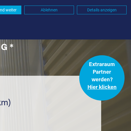
nd weiter
Ablehnen
Details anzeigen
G *
Extraraum
Partner
werden?
Hier klicken
.
km)