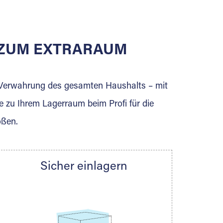
E ZUM EXTRARAUM
erden Sie jetzt Extraraum Partner und
e Verwahrung des gesamten Haushalts – mit
e zu Ihrem Lagerraum beim Profi für die
ößen.
Sicher einlagern