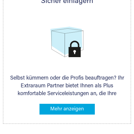
Sicher einlagern
persönlich hinsichtlich Lagervolumen und zu
allen weiteren Fragen, die Sie haben.
Selbst kümmern oder die Profis beauftragen? Ihr
Extraraum Partner bietet Ihnen als Plus
komfortable Serviceleistungen an, die Ihre
Lagerung besonders bequem machen. Dazu
gehören z. B. Verpackungsservice, Lieferung von
Packmaterial sowie Abholung und Rückholung.
Ihr Lagergut wird bei Ihrem Extraraum Partner
sicher verwahrt: trocken, staubfrei, auf Wunsch