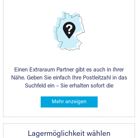
E-Mail:
thorsten.klemt@extraraum.de
DMG Aktiengesellschaft
Schieferstein 11A
65439 Flörsheim
www.dmg-ag.com
Einen Extraraum Partner gibt es auch in Ihrer
Nähe. Geben Sie einfach Ihre Postleitzahl in das
Suchfeld ein – Sie erhalten sofort die
Kontaktdaten des Partners mit
Lagermöglichkeiten in Ihrer Nähe. An zahlreichen
Orten können Sie anschließend Ihren Lagerraum
direkt online mieten. Gibt es Extraraum noch
nicht an Ihrem Ort, kontaktieren Sie den
Lagermöglichkeit wählen
nächstgelegenen Partner und besprechen alles