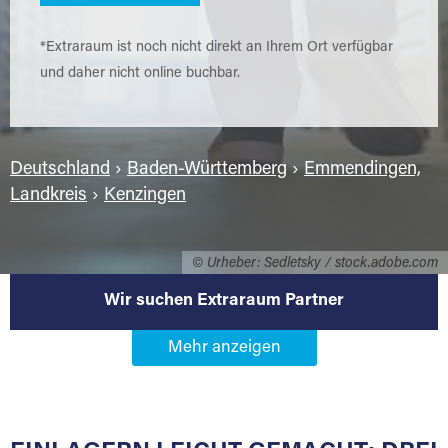
*Extraraum ist noch nicht direkt an Ihrem Ort verfügbar
und daher nicht online buchbar.
Deutschland
›
Baden-Württemberg
›
Emmendingen,
Landkreis
›
Kenzingen
© Urheber: Sedletsky / stock.adobe.com
Wir suchen Extraraum Partner
Werden Sie Extraraum Partner in
79341 Kenzingen