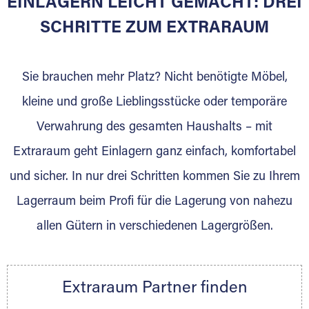
EINLAGERN LEICHT GEMACHT: DREI
Sie bieten Kunden Lagerraum zur Miete, der
für die Einlagerung von Umzugsgut gebaut
SCHRITTE ZUM EXTRARAUM
wurde? Werden Sie jetzt Extraraum Partner
und generieren Sie über das Portal neue
Sie brauchen mehr Platz? Nicht benötigte Möbel,
Lagerkunden und Vermietungen.
kleine und große Lieblingsstücke oder temporäre
Ihre Vorteile als Extraraum Partner:
Verwahrung des gesamten Haushalts – mit
Marktgerechte Preise
Digitale Buchungsplattform
Extraraum geht Einlagern ganz einfach, komfortabel
Flexibel auf Sie ausgerichtet
und sicher. In nur drei Schritten kommen Sie zu Ihrem
Gewinnung von Neukunden
Lagerraum beim Profi für die Lagerung von nahezu
Sprechen Sie uns an, wir freuen uns auf Ihre
allen Gütern in verschiedenen Lagergrößen.
Nachricht.
Ihre Ansprechpartnerin:
Thorsten Klemt
Extraraum Partner finden
Telefon:
+49 6145 5442 - 404