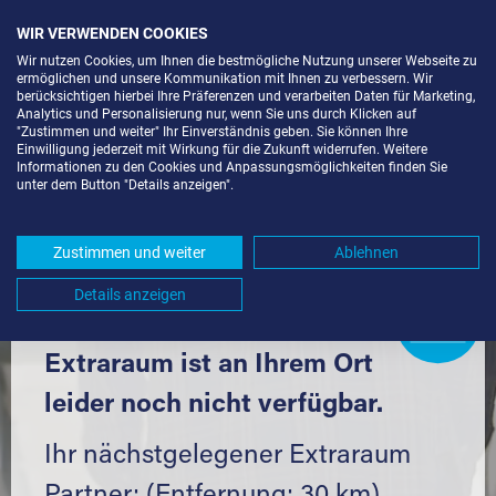
WIR VERWENDEN COOKIES
Wir nutzen Cookies, um Ihnen die bestmögliche Nutzung unserer Webseite zu
ermöglichen und unsere Kommunikation mit Ihnen zu verbessern. Wir
berücksichtigen hierbei Ihre Präferenzen und verarbeiten Daten für Marketing,
Analytics und Personalisierung nur, wenn Sie uns durch Klicken auf
"Zustimmen und weiter" Ihr Einverständnis geben. Sie können Ihre
Einwilligung jederzeit mit Wirkung für die Zukunft widerrufen. Weitere
SELF STORAGE IN KENZINGEN
Informationen zu den Cookies und Anpassungsmöglichkeiten finden Sie
unter dem Button "Details anzeigen".
(79341) UND UMGEBUNG *
Komfortabel einlagern mit Extraraum
Zustimmen und weiter
Ablehnen
Details anzeigen
Extraraum
Partner
werden?
Hier klicken
Extraraum ist an Ihrem Ort
leider noch nicht verfügbar.
Ihr nächstgelegener Extraraum