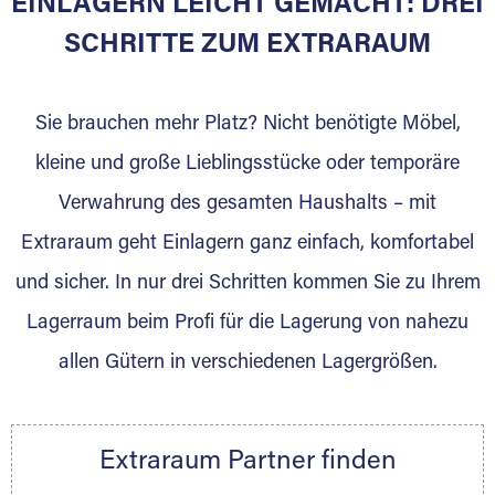
EINLAGERN LEICHT GEMACHT: DREI
Sie bieten Kunden Lagerraum zur Miete, der
für die Einlagerung von Umzugsgut gebaut
SCHRITTE ZUM EXTRARAUM
wurde? Werden Sie jetzt Extraraum Partner
und generieren Sie über das Portal neue
Sie brauchen mehr Platz? Nicht benötigte Möbel,
Lagerkunden und Vermietungen.
kleine und große Lieblingsstücke oder temporäre
Ihre Vorteile als Extraraum Partner:
Verwahrung des gesamten Haushalts – mit
Marktgerechte Preise
Digitale Buchungsplattform
Extraraum geht Einlagern ganz einfach, komfortabel
Flexibel auf Sie ausgerichtet
und sicher. In nur drei Schritten kommen Sie zu Ihrem
Gewinnung von Neukunden
Lagerraum beim Profi für die Lagerung von nahezu
Sprechen Sie uns an, wir freuen uns auf Ihre
allen Gütern in verschiedenen Lagergrößen.
Nachricht.
Ihre Ansprechpartnerin:
Thorsten Klemt
Extraraum Partner finden
Telefon:
+49 6145 5442 - 404