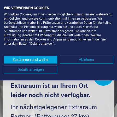
WIR VERWENDEN COOKIES
Wir nutzen Cookies, um Ihnen die bestmögliche Nutzung unserer Webseite zu
ermöglichen und unsere Kommunikation mit Ihnen zu verbessern. Wir
berücksichtigen hierbei Ihre Präferenzen und verarbeiten Daten für Marketing,
Analytics und Personalisierung nur, wenn Sie uns durch Klicken auf
"Zustimmen und weiter" Ihr Einverständnis geben. Sie können Ihre
Einwilligung jederzeit mit Wirkung für die Zukunft widerrufen. Weitere
SELF STORAGE IN REMCHINGEN
Informationen zu den Cookies und Anpassungsmöglichkeiten finden Sie
unter dem Button "Details anzeigen".
(75196) UND UMGEBUNG *
Komfortabel einlagern mit Extraraum
Zustimmen und weiter
Ablehnen
Details anzeigen
Extraraum
Partner
werden?
Hier klicken
Extraraum ist an Ihrem Ort
leider noch nicht verfügbar.
Ihr nächstgelegener Extraraum