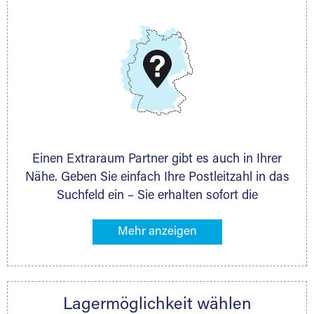
E-Mail:
thorsten.klemt@extraraum.de
DMG Aktiengesellschaft
Schieferstein 11A
65439 Flörsheim
www.dmg-ag.com
Einen Extraraum Partner gibt es auch in Ihrer
Nähe. Geben Sie einfach Ihre Postleitzahl in das
Suchfeld ein – Sie erhalten sofort die
Kontaktdaten des Partners mit
Lagermöglichkeiten in Ihrer Nähe. An zahlreichen
Orten können Sie anschließend Ihren Lagerraum
direkt online mieten. Gibt es Extraraum noch
nicht an Ihrem Ort, kontaktieren Sie den
Lagermöglichkeit wählen
nächstgelegenen Partner und besprechen alles