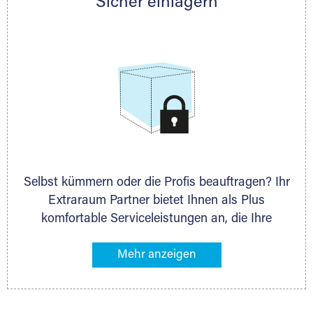
Sicher einlagern
persönlich hinsichtlich Lagervolumen und zu
allen weiteren Fragen, die Sie haben.
Selbst kümmern oder die Profis beauftragen? Ihr
Extraraum Partner bietet Ihnen als Plus
komfortable Serviceleistungen an, die Ihre
Lagerung besonders bequem machen. Dazu
gehören z. B. Verpackungsservice, Lieferung von
Packmaterial sowie Abholung und Rückholung.
Ihr Lagergut wird bei Ihrem Extraraum Partner
sicher verwahrt: trocken, staubfrei, auf Wunsch