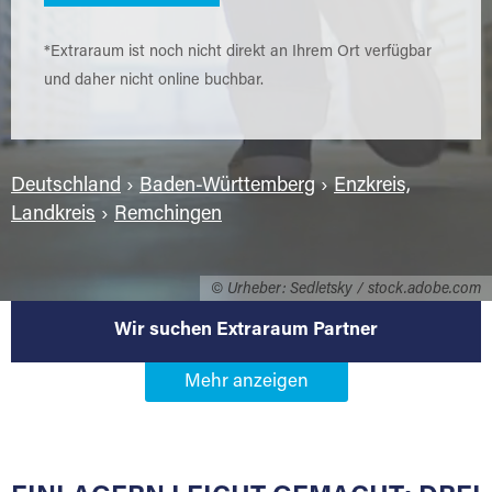
*Extraraum ist noch nicht direkt an Ihrem Ort verfügbar
und daher nicht online buchbar.
Deutschland
›
Baden-Württemberg
›
Enzkreis,
Landkreis
›
Remchingen
© Urheber: Sedletsky / stock.adobe.com
Wir suchen Extraraum Partner
Werden Sie Extraraum Partner in
75196 Remchingen