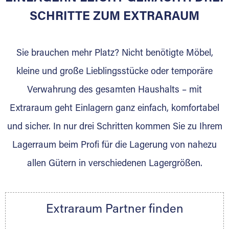
SCHRITTE ZUM EXTRARAUM
Sie brauchen mehr Platz? Nicht benötigte Möbel,
kleine und große Lieblingsstücke oder temporäre
Verwahrung des gesamten Haushalts – mit
DAS SIND WIR
Extraraum geht Einlagern ganz einfach, komfortabel
Als Möbellogistiker bieten wir Ihnen einen
und sicher. In nur drei Schritten kommen Sie zu Ihrem
Rundum-Service. Unsere Kunden stehen stets
Lagerraum beim Profi für die Lagerung von nahezu
im Mittelpunkt. Durch Erfahrung entwickeln
wir uns stetig weiter. Termintreue, eine
allen Gütern in verschiedenen Lagergrößen.
zuverlässige Abwicklung, Verlässlichkeit und
fokussiertes Arbeiten sind unsere Basis. Mit
Leidenschaft erfüllen wir jeden Auftrag. Wir
Extraraum Partner finden
freuen uns auf Ihre Anfrage. Steus Logistik