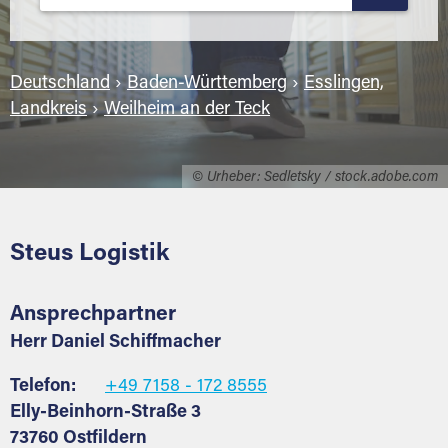
Deutschland
›
Baden-Württemberg
›
Esslingen,
Landkreis
›
Weilheim an der Teck
© Urheber: Sedletsky / stock.adobe.com
Steus Logistik
Ansprechpartner
Herr Daniel Schiffmacher
Telefon:
+49 7158 - 172 8555
Elly-Beinhorn-Straße 3
73760 Ostfildern