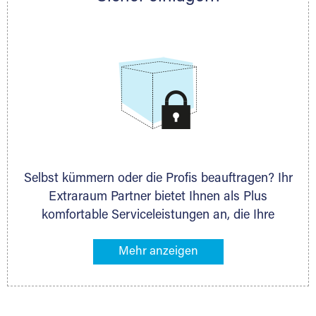
allen weiteren Fragen, die Sie haben.
Selbst kümmern oder die Profis beauftragen? Ihr
Extraraum Partner bietet Ihnen als Plus
komfortable Serviceleistungen an, die Ihre
Lagerung besonders bequem machen. Dazu
gehören z. B. Verpackungsservice, Lieferung von
Packmaterial sowie Abholung und Rückholung.
Ihr Lagergut wird bei Ihrem Extraraum Partner
sicher verwahrt: trocken, staubfrei, auf Wunsch