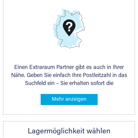
DAS KÖNNEN WIR
Wir können Ihnen nach Ihrem Platzbedarf und dem
Lagervolumen immer die exakt passende
Lagermöglichkeit anbieten. Auch ganz individuelle
Lagerlösungen sind möglich.
Einen Extraraum Partner gibt es auch in Ihrer
Nähe. Geben Sie einfach Ihre Postleitzahl in das
Suchfeld ein – Sie erhalten sofort die
Kontaktdaten des Partners mit
Lagermöglichkeiten in Ihrer Nähe. An zahlreichen
Orten können Sie anschließend Ihren Lagerraum
direkt online mieten. Gibt es Extraraum noch
nicht an Ihrem Ort, kontaktieren Sie den
Lagermöglichkeit wählen
nächstgelegenen Partner und besprechen alles