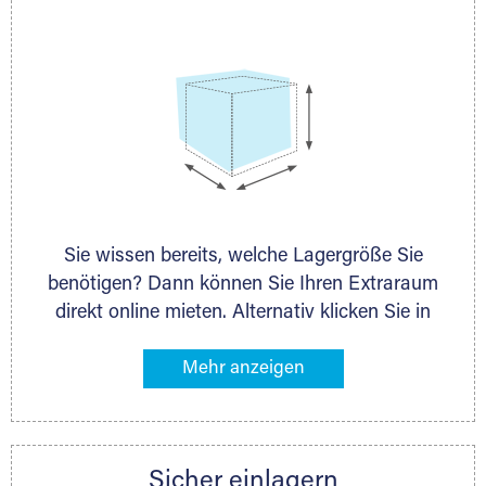
persönlich.
Selfstorage
Sie wissen bereits, welche Lagergröße Sie
benötigen? Dann können Sie Ihren Extraraum
direkt online mieten. Alternativ klicken Sie in
unserer Lagerliste die entsprechenden
Gegenstände an, die Sie einlagern möchten –
das Volumen wird sofort und exakt für Sie
ermittelt. Natürlich steht Ihnen Ihr Extraraum
Partner auch gern zur Seite und berät Sie
Sicher einlagern
persönlich hinsichtlich Lagervolumen und zu