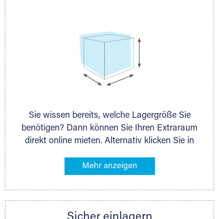
persönlich.
Selfstorage
Sie wissen bereits, welche Lagergröße Sie
benötigen? Dann können Sie Ihren Extraraum
direkt online mieten. Alternativ klicken Sie in
unserer Lagerliste die entsprechenden
Gegenstände an, die Sie einlagern möchten –
das Volumen wird sofort und exakt für Sie
ermittelt. Natürlich steht Ihnen Ihr Extraraum
Partner auch gern zur Seite und berät Sie
Sicher einlagern
persönlich hinsichtlich Lagervolumen und zu