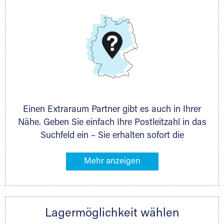
DAS KÖNNEN WIR
Wir können Ihnen nach Ihrem Platzbedarf und dem
Lagervolumen immer die exakt passende
Lagermöglichkeit anbieten. Auch ganz individuelle
Lagerlösungen sind möglich.
Einen Extraraum Partner gibt es auch in Ihrer
Nähe. Geben Sie einfach Ihre Postleitzahl in das
Suchfeld ein – Sie erhalten sofort die
Kontaktdaten des Partners mit
Lagermöglichkeiten in Ihrer Nähe. An zahlreichen
Orten können Sie anschließend Ihren Lagerraum
direkt online mieten. Gibt es Extraraum noch
nicht an Ihrem Ort, kontaktieren Sie den
Lagermöglichkeit wählen
nächstgelegenen Partner und besprechen alles