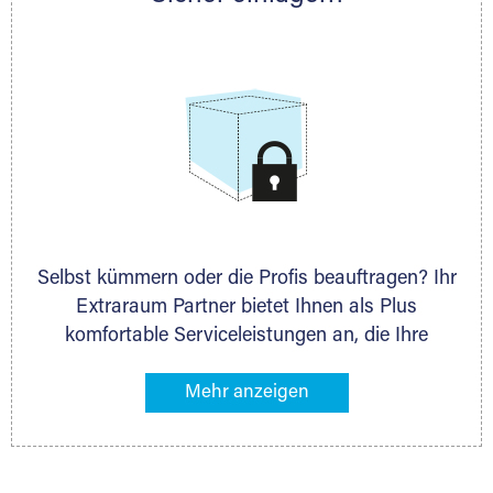
allen weiteren Fragen, die Sie haben.
Selbst kümmern oder die Profis beauftragen? Ihr
Extraraum Partner bietet Ihnen als Plus
komfortable Serviceleistungen an, die Ihre
Lagerung besonders bequem machen. Dazu
gehören z. B. Verpackungsservice, Lieferung von
Packmaterial sowie Abholung und Rückholung.
Ihr Lagergut wird bei Ihrem Extraraum Partner
sicher verwahrt: trocken, staubfrei, auf Wunsch