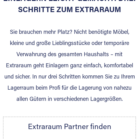
SCHRITTE ZUM EXTRARAUM
Sie brauchen mehr Platz? Nicht benötigte Möbel,
kleine und große Lieblingsstücke oder temporäre
Verwahrung des gesamten Haushalts – mit
DAS SIND WIR
Extraraum geht Einlagern ganz einfach, komfortabel
Als Möbellogistiker bieten wir Ihnen einen
und sicher. In nur drei Schritten kommen Sie zu Ihrem
Rundum-Service. Unsere Kunden stehen stets
Lagerraum beim Profi für die Lagerung von nahezu
im Mittelpunkt. Durch Erfahrung entwickeln
wir uns stetig weiter. Termintreue, eine
allen Gütern in verschiedenen Lagergrößen.
zuverlässige Abwicklung, Verlässlichkeit und
fokussiertes Arbeiten sind unsere Basis. Mit
Leidenschaft erfüllen wir jeden Auftrag. Wir
Extraraum Partner finden
freuen uns auf Ihre Anfrage. Steus Logistik