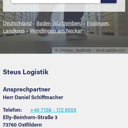
Deutschland
›
Baden-Württemberg
›
Esslingen,
Landkreis
›
Wendlingen am Neckar
© Urheber: Sedletsky / stock.adobe.com
Steus Logistik
Ansprechpartner
Herr Daniel Schiffmacher
Telefon:
+49 7158 - 172 8555
Elly-Beinhorn-Straße 3
73760 Ostfildern