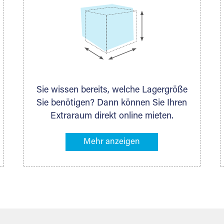
Sie wissen bereits, welche Lagergröße
Sie benötigen? Dann können Sie Ihren
Extraraum direkt online mieten.
Alternativ klicken Sie in unserer
Lagerliste die entsprechenden
Gegenstände an, die Sie einlagern
möchten – das Volumen wird sofort
und exakt für Sie ermittelt. Natürlich
steht Ihnen Ihr Extraraum Partner auch
gern zur Seite und berät Sie persönlich
hinsichtlich Lagervolumen und zu allen