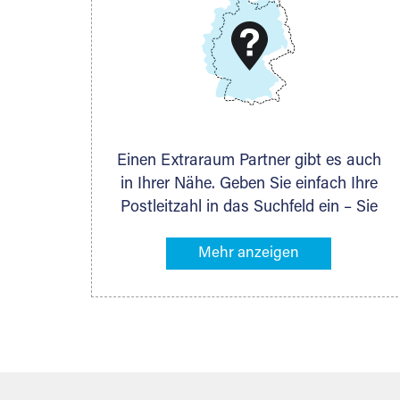
Telefon:
+49 6145 5442 - 404
E-Mail:
thorsten.klemt@extraraum.de
DMG Aktiengesellschaft
Schieferstein 11A
65439 Flörsheim
www.dmg-ag.com
Einen Extraraum Partner gibt es auch
in Ihrer Nähe. Geben Sie einfach Ihre
Postleitzahl in das Suchfeld ein – Sie
erhalten sofort die Kontaktdaten des
Partners mit Lagermöglichkeiten in
Ihrer Nähe. An zahlreichen Orten
können Sie anschließend Ihren
Lagerraum direkt online mieten. Gibt es
Extraraum noch nicht an Ihrem Ort,
kontaktieren Sie den nächstgelegenen
Partner und besprechen alles