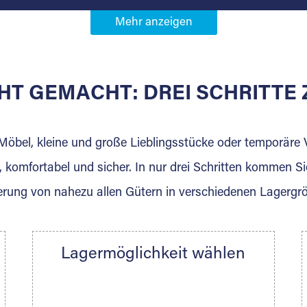
Partner in
isgau-Altstadt
HT GEMACHT: DREI SCHRITT
 der für die Einlagerung von Umzugsgut gebaut wurde? W
agerkunden und Vermietungen.
 Möbel, kleine und große Lieblingsstücke oder temporär
 komfortabel und sicher. In nur drei Schritten kommen Si
rung von nahezu allen Gütern in verschiedenen Lagergr
Ihre Nachricht.
Lagermöglichkeit wählen