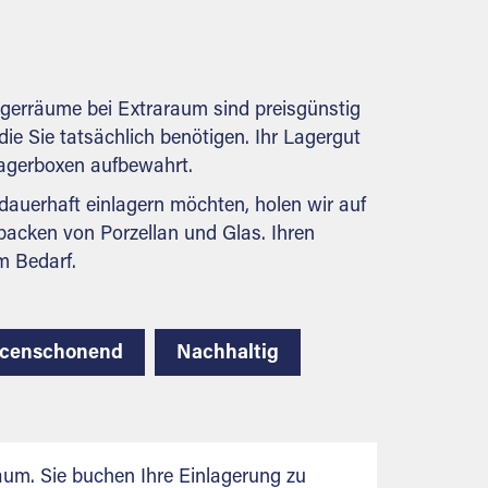
Natürlich erfüllen die Lagerhallen alle
behördlichen Anforderungen.
agerräume bei Extraraum sind preisgünstig
die Sie tatsächlich benötigen. Ihr Lagergut
 Lagerboxen aufbewahrt.
auerhaft einlagern möchten, holen wir auf
packen von Porzellan und Glas. Ihren
m Bedarf.
rcenschonend
Nachhaltig
aum. Sie buchen Ihre Einlagerung zu