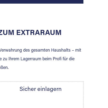
E ZUM EXTRARAUM
erden Sie jetzt Extraraum Partner und
e Verwahrung des gesamten Haushalts – mit
e zu Ihrem Lagerraum beim Profi für die
ößen.
Sicher einlagern