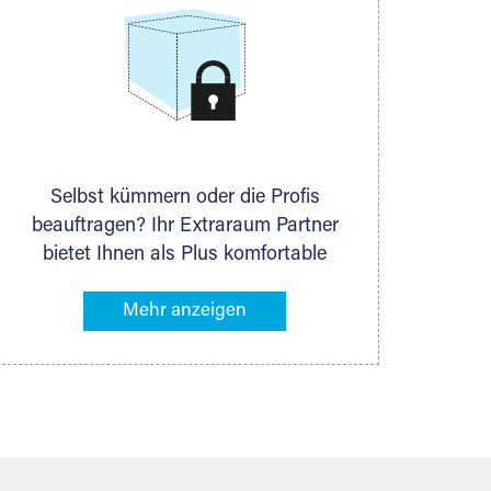
Selbst kümmern oder die Profis
beauftragen? Ihr Extraraum Partner
bietet Ihnen als Plus komfortable
Serviceleistungen an, die Ihre Lagerung
besonders bequem machen. Dazu
gehören z. B. Verpackungsservice,
Lieferung von Packmaterial sowie
Abholung und Rückholung. Ihr
Lagergut wird bei Ihrem Extraraum
Partner sicher verwahrt: trocken,
staubfrei, auf Wunsch versiegelt.