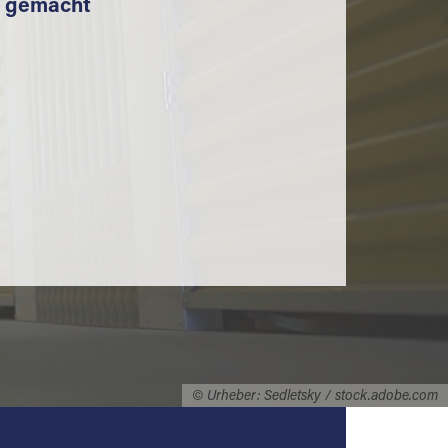
t gemacht
© Urheber: Sedletsky / stock.adobe.com