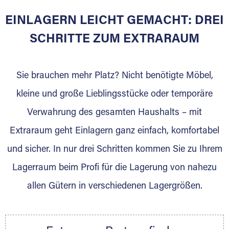
Georgen
EINLAGERN LEICHT GEMACHT: DREI
SCHRITTE ZUM EXTRARAUM
Sie bieten Kunden Lagerraum zur Miete, der
für die Einlagerung von Umzugsgut gebaut
wurde? Werden Sie jetzt Extraraum Partner
Sie brauchen mehr Platz? Nicht benötigte Möbel,
und generieren Sie über das Portal neue
kleine und große Lieblingsstücke oder temporäre
Lagerkunden und Vermietungen.
Verwahrung des gesamten Haushalts – mit
Ihre Vorteile als Extraraum Partner:
Extraraum geht Einlagern ganz einfach, komfortabel
Marktgerechte Preise
Digitale Buchungsplattform
und sicher. In nur drei Schritten kommen Sie zu Ihrem
Flexibel auf Sie ausgerichtet
Lagerraum beim Profi für die Lagerung von nahezu
Gewinnung von Neukunden
allen Gütern in verschiedenen Lagergrößen.
Sprechen Sie uns an, wir freuen uns auf Ihre
Nachricht.
Ihre Ansprechpartnerin: