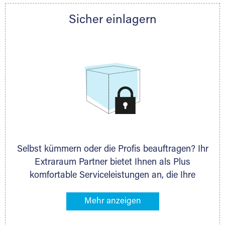
Partner auch gern zur Seite und berät Sie
Sicher einlagern
persönlich hinsichtlich Lagervolumen und zu
allen weiteren Fragen, die Sie haben.
Selbst kümmern oder die Profis beauftragen? Ihr
Extraraum Partner bietet Ihnen als Plus
komfortable Serviceleistungen an, die Ihre
Lagerung besonders bequem machen. Dazu
gehören z. B. Verpackungsservice, Lieferung von
Packmaterial sowie Abholung und Rückholung.