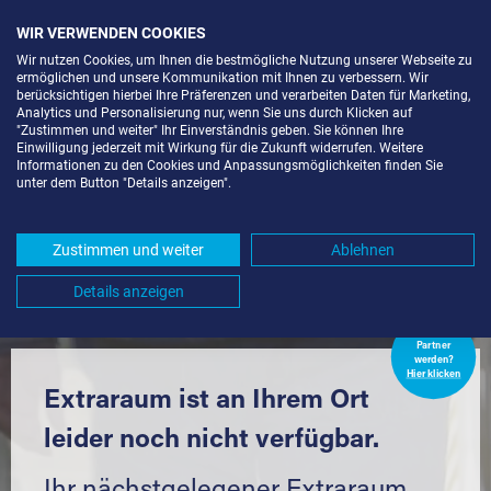
WIR VERWENDEN COOKIES
Wir nutzen Cookies, um Ihnen die bestmögliche Nutzung unserer Webseite zu
ermöglichen und unsere Kommunikation mit Ihnen zu verbessern. Wir
berücksichtigen hierbei Ihre Präferenzen und verarbeiten Daten für Marketing,
Analytics und Personalisierung nur, wenn Sie uns durch Klicken auf
"Zustimmen und weiter" Ihr Einverständnis geben. Sie können Ihre
Einwilligung jederzeit mit Wirkung für die Zukunft widerrufen. Weitere
SELF STORAGE IN FREIBURG IM
Informationen zu den Cookies und Anpassungsmöglichkeiten finden Sie
unter dem Button "Details anzeigen".
BREISGAU-SANKT GEORGEN (79111)
UND UMGEBUNG *
Zustimmen und weiter
Ablehnen
Komfortabel einlagern mit Extraraum
Details anzeigen
Extraraum
Partner
werden?
Hier klicken
Extraraum ist an Ihrem Ort
leider noch nicht verfügbar.