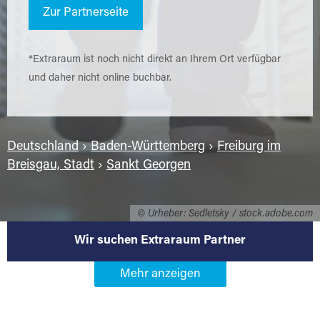
Zur Partnerseite
*Extraraum ist noch nicht direkt an Ihrem Ort verfügbar
und daher nicht online buchbar.
Deutschland
›
Baden-Württemberg
›
Freiburg im
Breisgau, Stadt
›
Sankt Georgen
© Urheber: Sedletsky / stock.adobe.com
Wir suchen Extraraum Partner
Werden Sie Extraraum Partner in
79111 Freiburg im Breisgau-Sankt