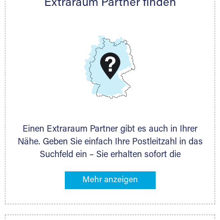
Extraraum Partner finden
Thorsten Klemt
Telefon:
+49 6145 5442 - 404
E-Mail:
thorsten.klemt@extraraum.de
DMG Aktiengesellschaft
Schieferstein 11A
65439 Flörsheim
www.dmg-ag.com
Einen Extraraum Partner gibt es auch in Ihrer
Nähe. Geben Sie einfach Ihre Postleitzahl in das
Suchfeld ein – Sie erhalten sofort die
Kontaktdaten des Partners mit
Lagermöglichkeiten in Ihrer Nähe. An zahlreichen
Orten können Sie anschließend Ihren Lagerraum
direkt online mieten. Gibt es Extraraum noch
nicht an Ihrem Ort, kontaktieren Sie den