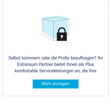
allen weiteren Fragen, die Sie haben.
Selbst kümmern oder die Profis beauftragen? Ihr
Extraraum Partner bietet Ihnen als Plus
komfortable Serviceleistungen an, die Ihre
Lagerung besonders bequem machen. Dazu
gehören z. B. Verpackungsservice, Lieferung von
Packmaterial sowie Abholung und Rückholung.
Ihr Lagergut wird bei Ihrem Extraraum Partner
sicher verwahrt: trocken, staubfrei, auf Wunsch
versiegelt. Natürlich erfüllen die Lagerhallen alle