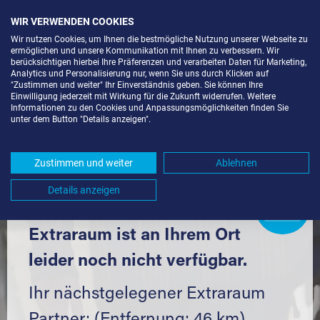
WIR VERWENDEN COOKIES
Wir nutzen Cookies, um Ihnen die bestmögliche Nutzung unserer Webseite zu
ermöglichen und unsere Kommunikation mit Ihnen zu verbessern. Wir
berücksichtigen hierbei Ihre Präferenzen und verarbeiten Daten für Marketing,
Analytics und Personalisierung nur, wenn Sie uns durch Klicken auf
"Zustimmen und weiter" Ihr Einverständnis geben. Sie können Ihre
Einwilligung jederzeit mit Wirkung für die Zukunft widerrufen. Weitere
SELF STORAGE IN LAUTERSTEIN
Informationen zu den Cookies und Anpassungsmöglichkeiten finden Sie
unter dem Button "Details anzeigen".
(73111) UND UMGEBUNG *
Komfortabel einlagern mit Extraraum
Zustimmen und weiter
Ablehnen
Details anzeigen
Extraraum
Partner
werden?
Hier klicken
Extraraum ist an Ihrem Ort
leider noch nicht verfügbar.
Ihr nächstgelegener Extraraum