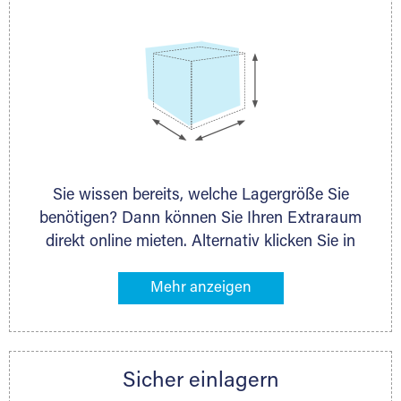
Sie wissen bereits, welche Lagergröße Sie
benötigen? Dann können Sie Ihren Extraraum
direkt online mieten. Alternativ klicken Sie in
unserer Lagerliste die entsprechenden
Gegenstände an, die Sie einlagern möchten –
das Volumen wird sofort und exakt für Sie
ermittelt. Natürlich steht Ihnen Ihr Extraraum
Partner auch gern zur Seite und berät Sie
Sicher einlagern
persönlich hinsichtlich Lagervolumen und zu