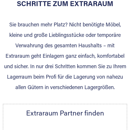
für die Einlagerung von Umzugsgut gebaut
SCHRITTE ZUM EXTRARAUM
wurde? Werden Sie jetzt Extraraum Partner
und generieren Sie über das Portal neue
Sie brauchen mehr Platz? Nicht benötigte Möbel,
Lagerkunden und Vermietungen.
kleine und große Lieblingsstücke oder temporäre
Ihre Vorteile als Extraraum Partner:
Verwahrung des gesamten Haushalts – mit
Marktgerechte Preise
Digitale Buchungsplattform
Extraraum geht Einlagern ganz einfach, komfortabel
Flexibel auf Sie ausgerichtet
und sicher. In nur drei Schritten kommen Sie zu Ihrem
Gewinnung von Neukunden
Lagerraum beim Profi für die Lagerung von nahezu
Sprechen Sie uns an, wir freuen uns auf Ihre
allen Gütern in verschiedenen Lagergrößen.
Nachricht.
Ihre Ansprechpartnerin:
Thorsten Klemt
Extraraum Partner finden
Telefon:
+49 6145 5442 - 404
E-Mail:
thorsten.klemt@extraraum.de