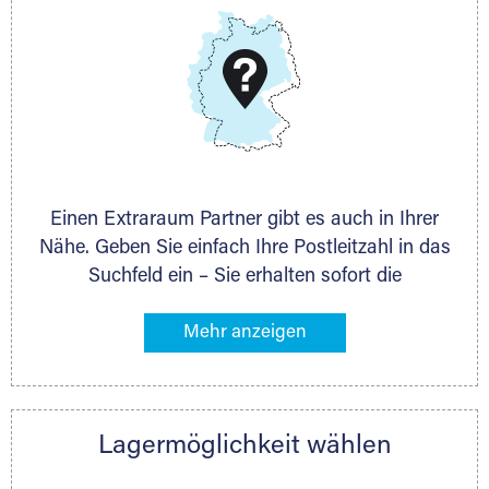
DMG Aktiengesellschaft
Schieferstein 11A
65439 Flörsheim
www.dmg-ag.com
Einen Extraraum Partner gibt es auch in Ihrer
Nähe. Geben Sie einfach Ihre Postleitzahl in das
Suchfeld ein – Sie erhalten sofort die
Kontaktdaten des Partners mit
Lagermöglichkeiten in Ihrer Nähe. An zahlreichen
Orten können Sie anschließend Ihren Lagerraum
direkt online mieten. Gibt es Extraraum noch
nicht an Ihrem Ort, kontaktieren Sie den
Lagermöglichkeit wählen
nächstgelegenen Partner und besprechen alles
persönlich.