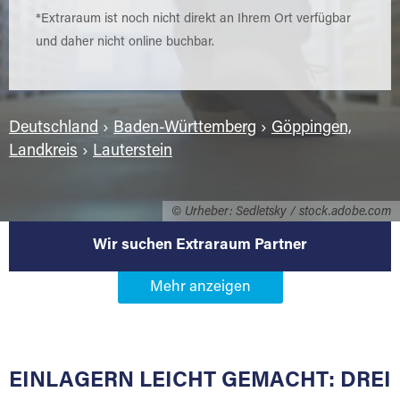
*Extraraum ist noch nicht direkt an Ihrem Ort verfügbar
und daher nicht online buchbar.
Deutschland
›
Baden-Württemberg
›
Göppingen,
Landkreis
›
Lauterstein
© Urheber: Sedletsky / stock.adobe.com
Wir suchen Extraraum Partner
Werden Sie Extraraum Partner in
73111 Lauterstein
EINLAGERN LEICHT GEMACHT: DREI
Sie bieten Kunden Lagerraum zur Miete, der