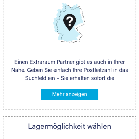
DMG Aktiengesellschaft
Schieferstein 11A
65439 Flörsheim
www.dmg-ag.com
Einen Extraraum Partner gibt es auch in Ihrer
Nähe. Geben Sie einfach Ihre Postleitzahl in das
Suchfeld ein – Sie erhalten sofort die
Kontaktdaten des Partners mit
Lagermöglichkeiten in Ihrer Nähe. An zahlreichen
Orten können Sie anschließend Ihren Lagerraum
direkt online mieten. Gibt es Extraraum noch
nicht an Ihrem Ort, kontaktieren Sie den
Lagermöglichkeit wählen
nächstgelegenen Partner und besprechen alles
persönlich.