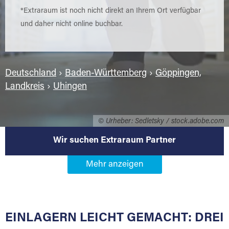
*Extraraum ist noch nicht direkt an Ihrem Ort verfügbar
und daher nicht online buchbar.
Deutschland
›
Baden-Württemberg
›
Göppingen,
Landkreis
›
Uhingen
© Urheber: Sedletsky / stock.adobe.com
Wir suchen Extraraum Partner
Werden Sie Extraraum Partner in
73066 Uhingen
EINLAGERN LEICHT GEMACHT: DREI
Sie bieten Kunden Lagerraum zur Miete, der