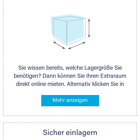
Sie wissen bereits, welche Lagergröße Sie
benötigen? Dann können Sie Ihren Extraraum
direkt online mieten. Alternativ klicken Sie in
unserer Lagerliste die entsprechenden
Gegenstände an, die Sie einlagern möchten –
das Volumen wird sofort und exakt für Sie
ermittelt. Natürlich steht Ihnen Ihr Extraraum
Partner auch gern zur Seite und berät Sie
Sicher einlagern
persönlich hinsichtlich Lagervolumen und zu