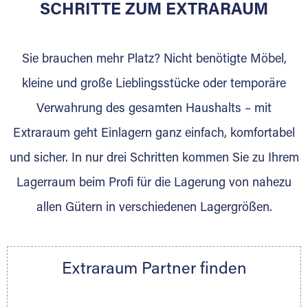
für die Einlagerung von Umzugsgut gebaut
SCHRITTE ZUM EXTRARAUM
wurde? Werden Sie jetzt Extraraum Partner
und generieren Sie über das Portal neue
Sie brauchen mehr Platz? Nicht benötigte Möbel,
Lagerkunden und Vermietungen.
kleine und große Lieblingsstücke oder temporäre
Ihre Vorteile als Extraraum Partner:
Verwahrung des gesamten Haushalts – mit
Marktgerechte Preise
Digitale Buchungsplattform
Extraraum geht Einlagern ganz einfach, komfortabel
Flexibel auf Sie ausgerichtet
und sicher. In nur drei Schritten kommen Sie zu Ihrem
Gewinnung von Neukunden
Lagerraum beim Profi für die Lagerung von nahezu
Sprechen Sie uns an, wir freuen uns auf Ihre
allen Gütern in verschiedenen Lagergrößen.
Nachricht.
Ihre Ansprechpartnerin:
Thorsten Klemt
Extraraum Partner finden
Telefon:
+49 6145 5442 - 404
E-Mail:
thorsten.klemt@extraraum.de