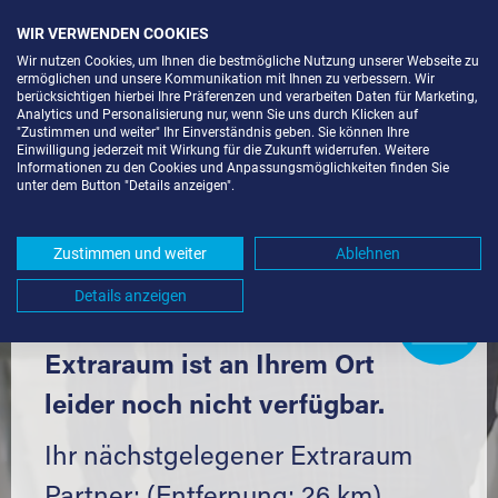
WIR VERWENDEN COOKIES
Wir nutzen Cookies, um Ihnen die bestmögliche Nutzung unserer Webseite zu
ermöglichen und unsere Kommunikation mit Ihnen zu verbessern. Wir
berücksichtigen hierbei Ihre Präferenzen und verarbeiten Daten für Marketing,
Analytics und Personalisierung nur, wenn Sie uns durch Klicken auf
"Zustimmen und weiter" Ihr Einverständnis geben. Sie können Ihre
Einwilligung jederzeit mit Wirkung für die Zukunft widerrufen. Weitere
SELF STORAGE IN UHINGEN (73066)
Informationen zu den Cookies und Anpassungsmöglichkeiten finden Sie
unter dem Button "Details anzeigen".
UND UMGEBUNG *
Komfortabel einlagern mit Extraraum
Zustimmen und weiter
Ablehnen
Details anzeigen
Extraraum
Partner
werden?
Hier klicken
Extraraum ist an Ihrem Ort
leider noch nicht verfügbar.
Ihr nächstgelegener Extraraum