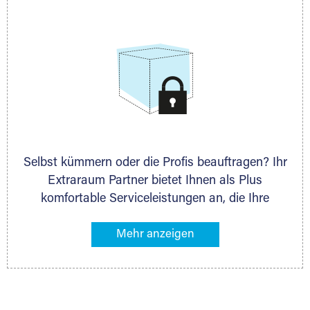
allen weiteren Fragen, die Sie haben.
Selbst kümmern oder die Profis beauftragen? Ihr
Extraraum Partner bietet Ihnen als Plus
komfortable Serviceleistungen an, die Ihre
Lagerung besonders bequem machen. Dazu
gehören z. B. Verpackungsservice, Lieferung von
Packmaterial sowie Abholung und Rückholung.
Ihr Lagergut wird bei Ihrem Extraraum Partner
sicher verwahrt: trocken, staubfrei, auf Wunsch
versiegelt. Natürlich erfüllen die Lagerhallen alle