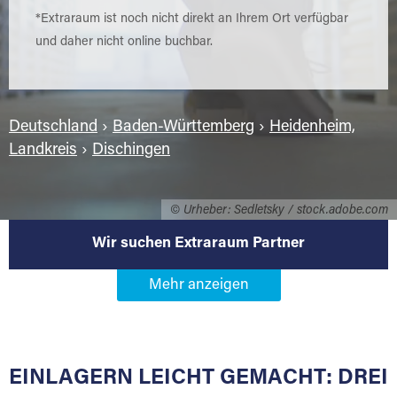
*Extraraum ist noch nicht direkt an Ihrem Ort verfügbar
und daher nicht online buchbar.
Deutschland
›
Baden-Württemberg
›
Heidenheim,
Landkreis
›
Dischingen
© Urheber: Sedletsky / stock.adobe.com
Wir suchen Extraraum Partner
Werden Sie Extraraum Partner in
89561 Dischingen
EINLAGERN LEICHT GEMACHT: DREI
Sie bieten Kunden Lagerraum zur Miete, der