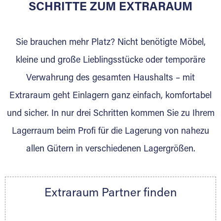
für die Einlagerung von Umzugsgut gebaut
SCHRITTE ZUM EXTRARAUM
wurde? Werden Sie jetzt Extraraum Partner
und generieren Sie über das Portal neue
Sie brauchen mehr Platz? Nicht benötigte Möbel,
Lagerkunden und Vermietungen.
kleine und große Lieblingsstücke oder temporäre
Ihre Vorteile als Extraraum Partner:
Verwahrung des gesamten Haushalts – mit
Marktgerechte Preise
Digitale Buchungsplattform
Extraraum geht Einlagern ganz einfach, komfortabel
Flexibel auf Sie ausgerichtet
und sicher. In nur drei Schritten kommen Sie zu Ihrem
Gewinnung von Neukunden
Lagerraum beim Profi für die Lagerung von nahezu
Sprechen Sie uns an, wir freuen uns auf Ihre
allen Gütern in verschiedenen Lagergrößen.
Nachricht.
Ihre Ansprechpartnerin:
Thorsten Klemt
Extraraum Partner finden
Telefon:
+49 6145 5442 - 404
E-Mail:
thorsten.klemt@extraraum.de