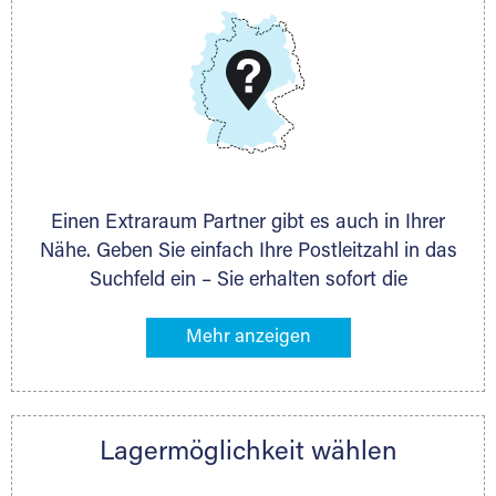
DMG Aktiengesellschaft
Schieferstein 11A
65439 Flörsheim
www.dmg-ag.com
Einen Extraraum Partner gibt es auch in Ihrer
Nähe. Geben Sie einfach Ihre Postleitzahl in das
Suchfeld ein – Sie erhalten sofort die
Kontaktdaten des Partners mit
Lagermöglichkeiten in Ihrer Nähe. An zahlreichen
Orten können Sie anschließend Ihren Lagerraum
direkt online mieten. Gibt es Extraraum noch
nicht an Ihrem Ort, kontaktieren Sie den
Lagermöglichkeit wählen
nächstgelegenen Partner und besprechen alles
persönlich.