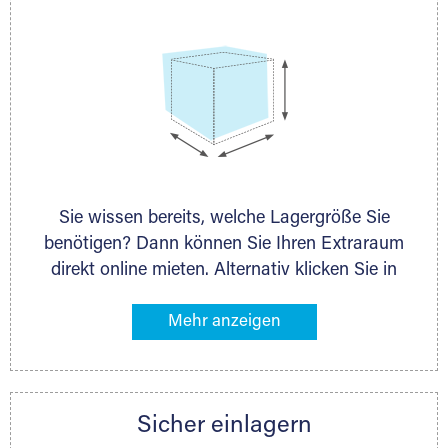
Sie wissen bereits, welche Lagergröße Sie
benötigen? Dann können Sie Ihren Extraraum
direkt online mieten. Alternativ klicken Sie in
unserer Lagerliste die entsprechenden
Gegenstände an, die Sie einlagern möchten –
das Volumen wird sofort und exakt für Sie
ermittelt. Natürlich steht Ihnen Ihr Extraraum
Partner auch gern zur Seite und berät Sie
Sicher einlagern
persönlich hinsichtlich Lagervolumen und zu