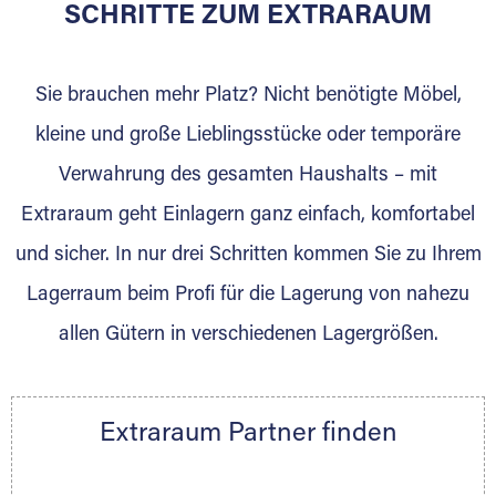
für die Einlagerung von Umzugsgut gebaut
SCHRITTE ZUM EXTRARAUM
wurde? Werden Sie jetzt Extraraum Partner
und generieren Sie über das Portal neue
Sie brauchen mehr Platz? Nicht benötigte Möbel,
Lagerkunden und Vermietungen.
kleine und große Lieblingsstücke oder temporäre
Ihre Vorteile als Extraraum Partner:
Verwahrung des gesamten Haushalts – mit
Marktgerechte Preise
Digitale Buchungsplattform
Extraraum geht Einlagern ganz einfach, komfortabel
Flexibel auf Sie ausgerichtet
und sicher. In nur drei Schritten kommen Sie zu Ihrem
Gewinnung von Neukunden
Lagerraum beim Profi für die Lagerung von nahezu
Sprechen Sie uns an, wir freuen uns auf Ihre
allen Gütern in verschiedenen Lagergrößen.
Nachricht.
Ihre Ansprechpartnerin:
Thorsten Klemt
Extraraum Partner finden
Telefon:
+49 6145 5442 - 404
E-Mail:
thorsten.klemt@extraraum.de