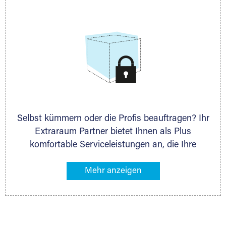
allen weiteren Fragen, die Sie haben.
Selbst kümmern oder die Profis beauftragen? Ihr
Extraraum Partner bietet Ihnen als Plus
komfortable Serviceleistungen an, die Ihre
Lagerung besonders bequem machen. Dazu
gehören z. B. Verpackungsservice, Lieferung von
Packmaterial sowie Abholung und Rückholung.
Ihr Lagergut wird bei Ihrem Extraraum Partner
sicher verwahrt: trocken, staubfrei, auf Wunsch
versiegelt. Natürlich erfüllen die Lagerhallen alle