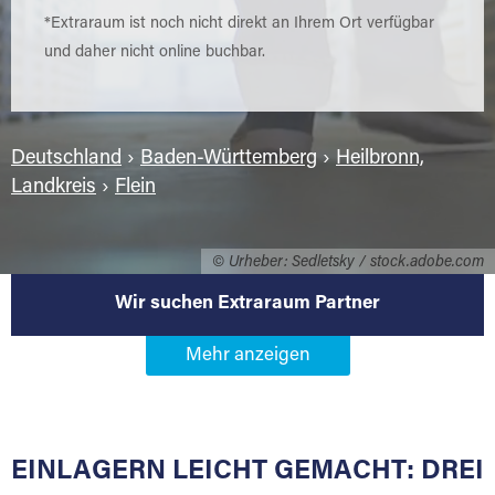
*Extraraum ist noch nicht direkt an Ihrem Ort verfügbar
und daher nicht online buchbar.
Deutschland
›
Baden-Württemberg
›
Heilbronn,
Landkreis
›
Flein
© Urheber: Sedletsky / stock.adobe.com
Wir suchen Extraraum Partner
Werden Sie Extraraum Partner in
74223 Flein
EINLAGERN LEICHT GEMACHT: DREI
Sie bieten Kunden Lagerraum zur Miete, der