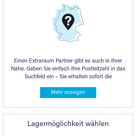
DMG Aktiengesellschaft
Schieferstein 11A
65439 Flörsheim
www.dmg-ag.com
Einen Extraraum Partner gibt es auch in Ihrer
Nähe. Geben Sie einfach Ihre Postleitzahl in das
Suchfeld ein – Sie erhalten sofort die
Kontaktdaten des Partners mit
Lagermöglichkeiten in Ihrer Nähe. An zahlreichen
Orten können Sie anschließend Ihren Lagerraum
direkt online mieten. Gibt es Extraraum noch
nicht an Ihrem Ort, kontaktieren Sie den
Lagermöglichkeit wählen
nächstgelegenen Partner und besprechen alles
persönlich.