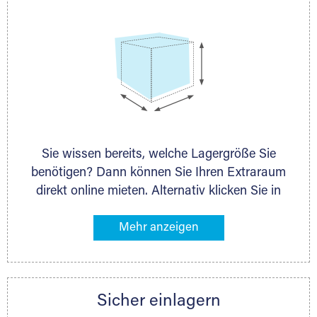
Sie wissen bereits, welche Lagergröße Sie
benötigen? Dann können Sie Ihren Extraraum
direkt online mieten. Alternativ klicken Sie in
unserer Lagerliste die entsprechenden
Gegenstände an, die Sie einlagern möchten –
das Volumen wird sofort und exakt für Sie
ermittelt. Natürlich steht Ihnen Ihr Extraraum
Partner auch gern zur Seite und berät Sie
Sicher einlagern
persönlich hinsichtlich Lagervolumen und zu