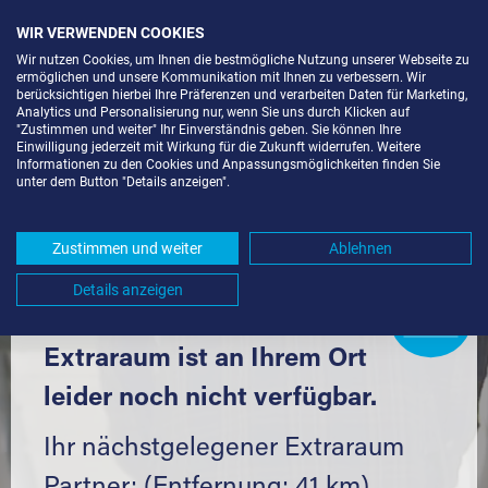
WIR VERWENDEN COOKIES
Wir nutzen Cookies, um Ihnen die bestmögliche Nutzung unserer Webseite zu
ermöglichen und unsere Kommunikation mit Ihnen zu verbessern. Wir
berücksichtigen hierbei Ihre Präferenzen und verarbeiten Daten für Marketing,
Analytics und Personalisierung nur, wenn Sie uns durch Klicken auf
"Zustimmen und weiter" Ihr Einverständnis geben. Sie können Ihre
Einwilligung jederzeit mit Wirkung für die Zukunft widerrufen. Weitere
SELF STORAGE IN FLEIN (74223)
Informationen zu den Cookies und Anpassungsmöglichkeiten finden Sie
unter dem Button "Details anzeigen".
UND UMGEBUNG *
Komfortabel einlagern mit Extraraum
Zustimmen und weiter
Ablehnen
Details anzeigen
Extraraum
Partner
werden?
Hier klicken
Extraraum ist an Ihrem Ort
leider noch nicht verfügbar.
Ihr nächstgelegener Extraraum