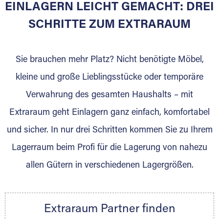
EINLAGERN LEICHT GEMACHT: DREI
Sie bieten Kunden Lagerraum zur Miete, der
für die Einlagerung von Umzugsgut gebaut
SCHRITTE ZUM EXTRARAUM
wurde? Werden Sie jetzt Extraraum Partner
und generieren Sie über das Portal neue
Sie brauchen mehr Platz? Nicht benötigte Möbel,
Lagerkunden und Vermietungen.
kleine und große Lieblingsstücke oder temporäre
Ihre Vorteile als Extraraum Partner:
Verwahrung des gesamten Haushalts – mit
Marktgerechte Preise
Digitale Buchungsplattform
Extraraum geht Einlagern ganz einfach, komfortabel
Flexibel auf Sie ausgerichtet
und sicher. In nur drei Schritten kommen Sie zu Ihrem
Gewinnung von Neukunden
Lagerraum beim Profi für die Lagerung von nahezu
Sprechen Sie uns an, wir freuen uns auf Ihre
allen Gütern in verschiedenen Lagergrößen.
Nachricht.
Ihre Ansprechpartnerin:
Thorsten Klemt
Extraraum Partner finden
Telefon:
+49 6145 5442 - 404