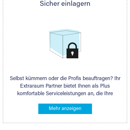
Sicher einlagern
persönlich hinsichtlich Lagervolumen und zu
allen weiteren Fragen, die Sie haben.
Selbst kümmern oder die Profis beauftragen? Ihr
Extraraum Partner bietet Ihnen als Plus
komfortable Serviceleistungen an, die Ihre
Lagerung besonders bequem machen. Dazu
gehören z. B. Verpackungsservice, Lieferung von
Packmaterial sowie Abholung und Rückholung.
Ihr Lagergut wird bei Ihrem Extraraum Partner