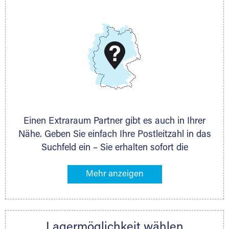
E-Mail:
thorsten.klemt@extraraum.de
DMG Aktiengesellschaft
Schieferstein 11A
65439 Flörsheim
www.dmg-ag.com
Einen Extraraum Partner gibt es auch in Ihrer
Nähe. Geben Sie einfach Ihre Postleitzahl in das
Suchfeld ein – Sie erhalten sofort die
Kontaktdaten des Partners mit
Lagermöglichkeiten in Ihrer Nähe. An zahlreichen
Orten können Sie anschließend Ihren Lagerraum
direkt online mieten. Gibt es Extraraum noch
nicht an Ihrem Ort, kontaktieren Sie den
Lagermöglichkeit wählen
nächstgelegenen Partner und besprechen alles