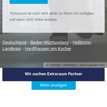
*Extraraum ist noch nicht direkt an Ihrem Ort verfügbar
und daher nicht online buchbar.
Deutschland
›
Baden-Württemberg
›
Heilbronn,
Landkreis
›
Hardthausen am Kocher
© Urheber: Sedletsky / stock.adobe.com
Wir suchen Extraraum Partner
Werden Sie Extraraum Partner in
74239 Hardthausen am Kocher