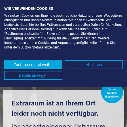
WIR VERWENDEN COOKIES
Wir nutzen Cookies, um Ihnen die bestmögliche Nutzung unserer Webseite zu
ermöglichen und unsere Kommunikation mit Ihnen zu verbessern. Wir
berücksichtigen hierbei Ihre Präferenzen und verarbeiten Daten für Marketing,
Analytics und Personalisierung nur, wenn Sie uns durch Klicken auf
"Zustimmen und weiter" Ihr Einverständnis geben. Sie können Ihre
Einwilligung jederzeit mit Wirkung für die Zukunft widerrufen. Weitere
SELF STORAGE IN HARDTHAUSEN
Informationen zu den Cookies und Anpassungsmöglichkeiten finden Sie
unter dem Button "Details anzeigen".
AM KOCHER (74239) UND
UMGEBUNG *
Zustimmen und weiter
Ablehnen
Komfortabel einlagern mit Extraraum
Details anzeigen
Extraraum
Partner
werden?
Hier klicken
Extraraum ist an Ihrem Ort
leider noch nicht verfügbar.