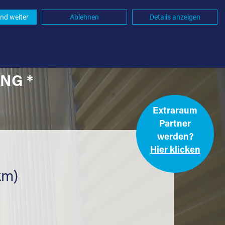
nd weiter
Ablehnen
Details anzeigen
NG *
Extraraum
Partner
werden?
Hier klicken
.
km)