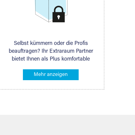
Selbst kümmern oder die Profis
beauftragen? Ihr Extraraum Partner
bietet Ihnen als Plus komfortable
Serviceleistungen an, die Ihre Lagerung
besonders bequem machen. Dazu
gehören z. B. Verpackungsservice,
Lieferung von Packmaterial sowie
Abholung und Rückholung. Ihr
Lagergut wird bei Ihrem Extraraum
Partner sicher verwahrt: trocken,
staubfrei, auf Wunsch versiegelt.
Natürlich erfüllen die Lagerhallen alle