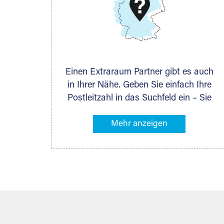
DMG Aktiengesellschaft
Schieferstein 11A
65439 Flörsheim
www.dmg-ag.com
Einen Extraraum Partner gibt es auch
in Ihrer Nähe. Geben Sie einfach Ihre
Postleitzahl in das Suchfeld ein – Sie
erhalten sofort die Kontaktdaten des
Partners mit Lagermöglichkeiten in
Ihrer Nähe. An zahlreichen Orten
können Sie anschließend Ihren
Lagerraum direkt online mieten. Gibt es
Extraraum noch nicht an Ihrem Ort,
kontaktieren Sie den nächstgelegenen
Partner und besprechen alles
persönlich.