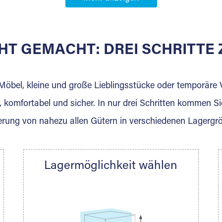
Partner in
HT GEMACHT: DREI SCHRITT
 der für die Einlagerung von Umzugsgut gebaut wurde? W
agerkunden und Vermietungen.
 Möbel, kleine und große Lieblingsstücke oder temporär
 komfortabel und sicher. In nur drei Schritten kommen Si
rung von nahezu allen Gütern in verschiedenen Lagergr
Ihre Nachricht.
Lagermöglichkeit wählen