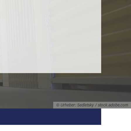
© Urheber: Sedletsky / stock.adobe.com