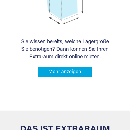
Sie wissen bereits, welche Lagergröße
Sie benötigen? Dann können Sie Ihren
Extraraum direkt online mieten.
Alternativ klicken Sie in unserer
Lagerliste die entsprechenden
Gegenstände an, die Sie einlagern
möchten – das Volumen wird sofort
und exakt für Sie ermittelt. Natürlich
steht Ihnen Ihr Extraraum Partner auch
gern zur Seite und berät Sie persönlich
hinsichtlich Lagervolumen und zu allen
weiteren Fragen, die Sie haben.
DAS IST EXTRARAUM