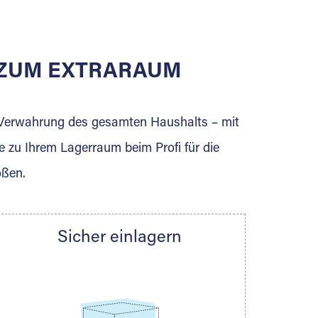
E ZUM EXTRARAUM
erden Sie jetzt Extraraum Partner und
e Verwahrung des gesamten Haushalts – mit
e zu Ihrem Lagerraum beim Profi für die
ößen.
Sicher einlagern