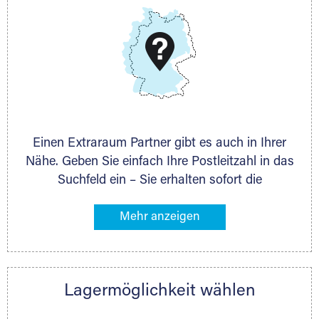
DMG Aktiengesellschaft
Schieferstein 11A
65439 Flörsheim
www.dmg-ag.com
Einen Extraraum Partner gibt es auch in Ihrer
Nähe. Geben Sie einfach Ihre Postleitzahl in das
Suchfeld ein – Sie erhalten sofort die
Kontaktdaten des Partners mit
Lagermöglichkeiten in Ihrer Nähe. An zahlreichen
Orten können Sie anschließend Ihren Lagerraum
direkt online mieten. Gibt es Extraraum noch
nicht an Ihrem Ort, kontaktieren Sie den
Lagermöglichkeit wählen
nächstgelegenen Partner und besprechen alles
persönlich.