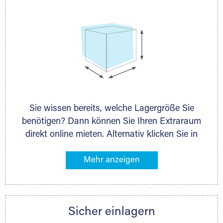
Sie wissen bereits, welche Lagergröße Sie
benötigen? Dann können Sie Ihren Extraraum
direkt online mieten. Alternativ klicken Sie in
unserer Lagerliste die entsprechenden
Gegenstände an, die Sie einlagern möchten –
das Volumen wird sofort und exakt für Sie
ermittelt. Natürlich steht Ihnen Ihr Extraraum
Partner auch gern zur Seite und berät Sie
Sicher einlagern
persönlich hinsichtlich Lagervolumen und zu