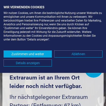
WIR VERWENDEN COOKIES
Wir nutzen Cookies, um Ihnen die bestmögliche Nutzung unserer Webseite zu
ermöglichen und unsere Kommunikation mit Ihnen zu verbessern. Wir
berücksichtigen hierbei Ihre Präferenzen und verarbeiten Daten für Marketing,
Analytics und Personalisierung nur, wenn Sie uns durch Klicken auf
"Zustimmen und weiter" Ihr Einverständnis geben. Sie können Ihre
Einwilligung jederzeit mit Wirkung für die Zukunft widerrufen. Weitere
SELF STORAGE IN FORCHTENBERG
Informationen zu den Cookies und Anpassungsmöglichkeiten finden Sie
unter dem Button "Details anzeigen".
(74670) UND UMGEBUNG *
Komfortabel einlagern mit Extraraum
Zustimmen und weiter
Ablehnen
Details anzeigen
Extraraum
Partner
werden?
Hier klicken
Extraraum ist an Ihrem Ort
leider noch nicht verfügbar.
Ihr nächstgelegener Extraraum