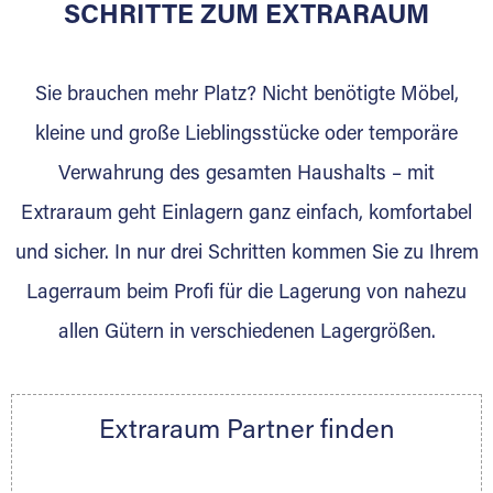
für die Einlagerung von Umzugsgut gebaut
SCHRITTE ZUM EXTRARAUM
wurde? Werden Sie jetzt Extraraum Partner
und generieren Sie über das Portal neue
Sie brauchen mehr Platz? Nicht benötigte Möbel,
Lagerkunden und Vermietungen.
kleine und große Lieblingsstücke oder temporäre
Ihre Vorteile als Extraraum Partner:
Verwahrung des gesamten Haushalts – mit
Marktgerechte Preise
Digitale Buchungsplattform
Extraraum geht Einlagern ganz einfach, komfortabel
Flexibel auf Sie ausgerichtet
und sicher. In nur drei Schritten kommen Sie zu Ihrem
Gewinnung von Neukunden
Lagerraum beim Profi für die Lagerung von nahezu
Sprechen Sie uns an, wir freuen uns auf Ihre
allen Gütern in verschiedenen Lagergrößen.
Nachricht.
Ihre Ansprechpartnerin:
Thorsten Klemt
Extraraum Partner finden
Telefon:
+49 6145 5442 - 404
E-Mail:
thorsten.klemt@extraraum.de