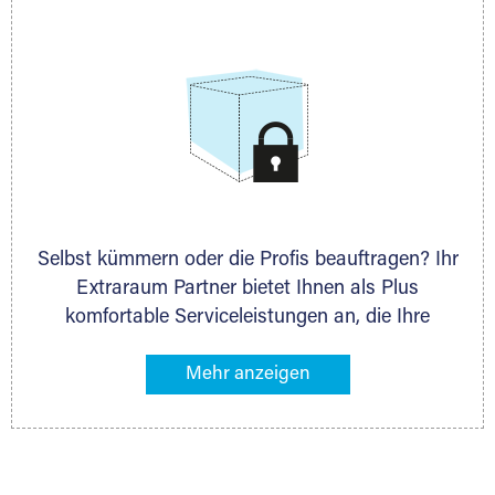
allen weiteren Fragen, die Sie haben.
Selbst kümmern oder die Profis beauftragen? Ihr
Extraraum Partner bietet Ihnen als Plus
komfortable Serviceleistungen an, die Ihre
Lagerung besonders bequem machen. Dazu
gehören z. B. Verpackungsservice, Lieferung von
Packmaterial sowie Abholung und Rückholung.
Ihr Lagergut wird bei Ihrem Extraraum Partner
sicher verwahrt: trocken, staubfrei, auf Wunsch
versiegelt. Natürlich erfüllen die Lagerhallen alle