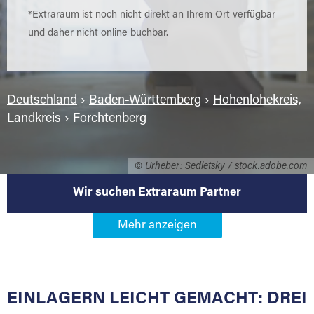
*Extraraum ist noch nicht direkt an Ihrem Ort verfügbar
und daher nicht online buchbar.
Deutschland
›
Baden-Württemberg
›
Hohenlohekreis,
Landkreis
›
Forchtenberg
© Urheber: Sedletsky / stock.adobe.com
Wir suchen Extraraum Partner
Werden Sie Extraraum Partner in
74670 Forchtenberg
EINLAGERN LEICHT GEMACHT: DREI
Sie bieten Kunden Lagerraum zur Miete, der