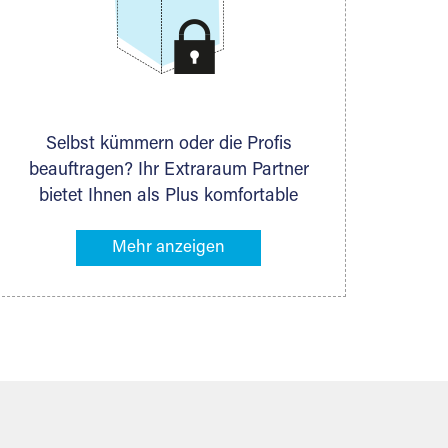
Selbst kümmern oder die Profis
beauftragen? Ihr Extraraum Partner
bietet Ihnen als Plus komfortable
Serviceleistungen an, die Ihre Lagerung
besonders bequem machen. Dazu
gehören z. B. Verpackungsservice,
Lieferung von Packmaterial sowie
Abholung und Rückholung. Ihr
Lagergut wird bei Ihrem Extraraum
Partner sicher verwahrt: trocken,
staubfrei, auf Wunsch versiegelt.
Natürlich erfüllen die Lagerhallen alle