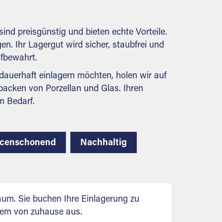
behördlichen Anforderungen.
ind preisgünstig und bieten echte Vorteile.
en. Ihr Lagergut wird sicher, staubfrei und
ufbewahrt.
auerhaft einlagern möchten, holen wir auf
packen von Porzellan und Glas. Ihren
m Bedarf.
rcenschonend
Nachhaltig
aum. Sie buchen Ihre Einlagerung zu
uem von zuhause aus.