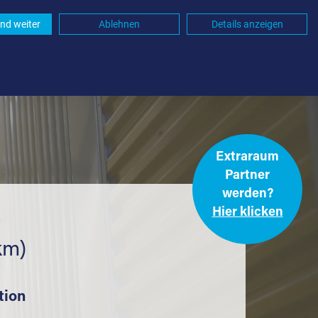
nd weiter
Ablehnen
Details anzeigen
Extraraum
Partner
werden?
Hier klicken
.
km)
tion