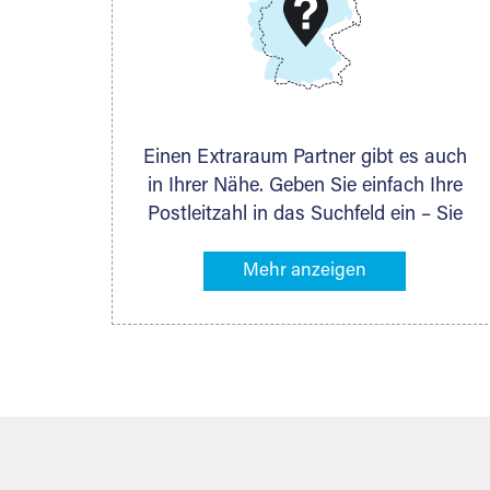
DMG Aktiengesellschaft
Schieferstein 11A
65439 Flörsheim
www.dmg-ag.com
Einen Extraraum Partner gibt es auch
in Ihrer Nähe. Geben Sie einfach Ihre
Postleitzahl in das Suchfeld ein – Sie
erhalten sofort die Kontaktdaten des
Partners mit Lagermöglichkeiten in
Ihrer Nähe. An zahlreichen Orten
können Sie anschließend Ihren
Lagerraum direkt online mieten. Gibt es
Extraraum noch nicht an Ihrem Ort,
kontaktieren Sie den nächstgelegenen
Partner und besprechen alles
persönlich.