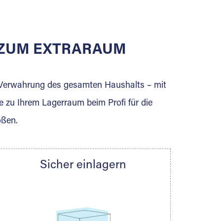
E ZUM EXTRARAUM
erden Sie jetzt Extraraum Partner und
e Verwahrung des gesamten Haushalts – mit
e zu Ihrem Lagerraum beim Profi für die
ößen.
Sicher einlagern