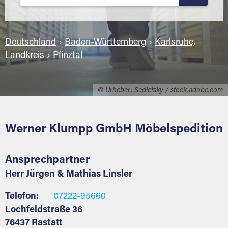
Deutschland
›
Baden-Württemberg
›
Karlsruhe,
Landkreis
›
Pfinztal
© Urheber: Sedletsky / stock.adobe.com
Werner Klumpp GmbH Möbelspedition
Ansprechpartner
Herr Jürgen & Mathias Linsler
Telefon:
07222-95660
Lochfeldstraße 36
76437 Rastatt