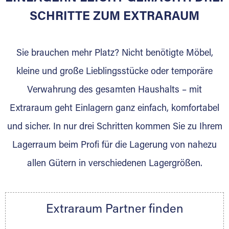
SCHRITTE ZUM EXTRARAUM
Sie brauchen mehr Platz? Nicht benötigte Möbel,
kleine und große Lieblingsstücke oder temporäre
Verwahrung des gesamten Haushalts – mit
DAS SIND WIR
Extraraum geht Einlagern ganz einfach, komfortabel
Unser familiengeführter Umzugsfachbetrieb
und sicher. In nur drei Schritten kommen Sie zu Ihrem
steht für Qualität und Zuverlässigkeit. Dabei
Lagerraum beim Profi für die Lagerung von nahezu
Ruhen wir uns nicht auf Traditionen aus. Mit
modernem Equipment, geschulten und
allen Gütern in verschiedenen Lagergrößen.
motivierten Mitarbeitern erfüllen wir die
individuellen Anforderungen unserer Privat-
und Firmenkunden im Umzugs- und
Extraraum Partner finden
Lagergeschäft. So halten wir in unseren
klimatisierten Lagerräumen spezielle Container