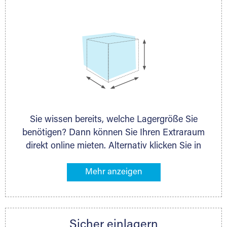
persönlich.
Lagerbox
Sie wissen bereits, welche Lagergröße Sie
Holzcontainer
benötigen? Dann können Sie Ihren Extraraum
direkt online mieten. Alternativ klicken Sie in
unserer Lagerliste die entsprechenden
Gegenstände an, die Sie einlagern möchten –
das Volumen wird sofort und exakt für Sie
ermittelt. Natürlich steht Ihnen Ihr Extraraum
Partner auch gern zur Seite und berät Sie
Sicher einlagern
persönlich hinsichtlich Lagervolumen und zu