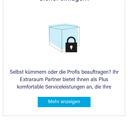
allen weiteren Fragen, die Sie haben.
Stahlcontainer
Selbst kümmern oder die Profis beauftragen? Ihr
Extraraum Partner bietet Ihnen als Plus
komfortable Serviceleistungen an, die Ihre
Lagerung besonders bequem machen. Dazu
gehören z. B. Verpackungsservice, Lieferung von
Packmaterial sowie Abholung und Rückholung.
Ihr Lagergut wird bei Ihrem Extraraum Partner
sicher verwahrt: trocken, staubfrei, auf Wunsch