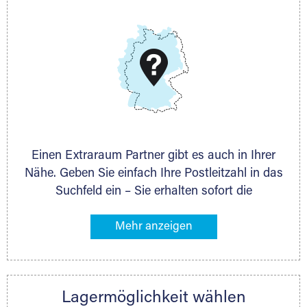
E-Mail:
thorsten.klemt@extraraum.de
DMG Aktiengesellschaft
Schieferstein 11A
65439 Flörsheim
www.dmg-ag.com
Einen Extraraum Partner gibt es auch in Ihrer
Nähe. Geben Sie einfach Ihre Postleitzahl in das
Suchfeld ein – Sie erhalten sofort die
Kontaktdaten des Partners mit
Lagermöglichkeiten in Ihrer Nähe. An zahlreichen
Orten können Sie anschließend Ihren Lagerraum
direkt online mieten. Gibt es Extraraum noch
nicht an Ihrem Ort, kontaktieren Sie den
Lagermöglichkeit wählen
nächstgelegenen Partner und besprechen alles