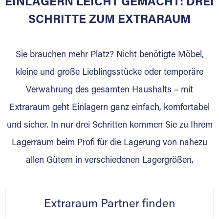
EINLAGERN LEICHT GEMACHT: DREI
Sie bieten Kunden Lagerraum zur Miete, der
für die Einlagerung von Umzugsgut gebaut
SCHRITTE ZUM EXTRARAUM
wurde? Werden Sie jetzt Extraraum Partner
und generieren Sie über das Portal neue
Sie brauchen mehr Platz? Nicht benötigte Möbel,
Lagerkunden und Vermietungen.
kleine und große Lieblingsstücke oder temporäre
Ihre Vorteile als Extraraum Partner:
Verwahrung des gesamten Haushalts – mit
Marktgerechte Preise
Digitale Buchungsplattform
Extraraum geht Einlagern ganz einfach, komfortabel
Flexibel auf Sie ausgerichtet
und sicher. In nur drei Schritten kommen Sie zu Ihrem
Gewinnung von Neukunden
Lagerraum beim Profi für die Lagerung von nahezu
Sprechen Sie uns an, wir freuen uns auf Ihre
allen Gütern in verschiedenen Lagergrößen.
Nachricht.
Ihre Ansprechpartnerin:
Thorsten Klemt
Extraraum Partner finden
Telefon:
+49 6145 5442 - 404