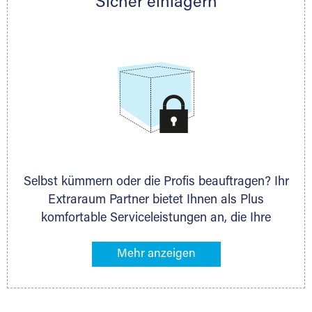
Sicher einlagern
persönlich hinsichtlich Lagervolumen und zu
allen weiteren Fragen, die Sie haben.
Selbst kümmern oder die Profis beauftragen? Ihr
Extraraum Partner bietet Ihnen als Plus
komfortable Serviceleistungen an, die Ihre
Lagerung besonders bequem machen. Dazu
gehören z. B. Verpackungsservice, Lieferung von
Packmaterial sowie Abholung und Rückholung.
Ihr Lagergut wird bei Ihrem Extraraum Partner
sicher verwahrt: trocken, staubfrei, auf Wunsch