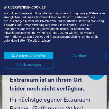
WIR VERWENDEN COOKIES
Wir nutzen Cookies, um Ihnen die bestmögliche Nutzung unserer Webseite zu
ermöglichen und unsere Kommunikation mit Ihnen zu verbessern. Wir
berücksichtigen hierbei Ihre Präferenzen und verarbeiten Daten für Marketing,
Analytics und Personalisierung nur, wenn Sie uns durch Klicken auf
"Zustimmen und weiter" Ihr Einverständnis geben. Sie können Ihre
Einwilligung jederzeit mit Wirkung für die Zukunft widerrufen. Weitere
SELF STORAGE IN KARLSRUHE-
Informationen zu den Cookies und Anpassungsmöglichkeiten finden Sie
unter dem Button "Details anzeigen".
RÜPPURR (76199) UND UMGEBUNG *
Komfortabel einlagern mit Extraraum
Zustimmen und weiter
Ablehnen
Details anzeigen
Extraraum
Partner
werden?
Hier klicken
Extraraum ist an Ihrem Ort
leider noch nicht verfügbar.
Ihr nächstgelegener Extraraum