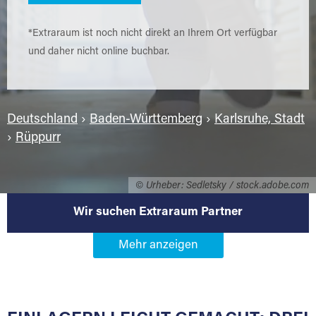
*Extraraum ist noch nicht direkt an Ihrem Ort verfügbar
und daher nicht online buchbar.
Deutschland
›
Baden-Württemberg
›
Karlsruhe, Stadt
›
Rüppurr
© Urheber: Sedletsky / stock.adobe.com
Wir suchen Extraraum Partner
Werden Sie Extraraum Partner in
76199 Karlsruhe-Rüppurr