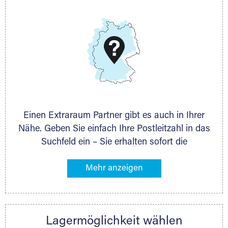
E-Mail:
thorsten.klemt@extraraum.de
DMG Aktiengesellschaft
Schieferstein 11A
65439 Flörsheim
www.dmg-ag.com
Einen Extraraum Partner gibt es auch in Ihrer
Nähe. Geben Sie einfach Ihre Postleitzahl in das
Suchfeld ein – Sie erhalten sofort die
Kontaktdaten des Partners mit
Lagermöglichkeiten in Ihrer Nähe. An zahlreichen
Orten können Sie anschließend Ihren Lagerraum
direkt online mieten. Gibt es Extraraum noch
nicht an Ihrem Ort, kontaktieren Sie den
Lagermöglichkeit wählen
nächstgelegenen Partner und besprechen alles