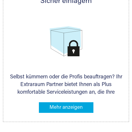
Sicher einlagern
persönlich hinsichtlich Lagervolumen und zu
allen weiteren Fragen, die Sie haben.
Selbst kümmern oder die Profis beauftragen? Ihr
Extraraum Partner bietet Ihnen als Plus
komfortable Serviceleistungen an, die Ihre
Lagerung besonders bequem machen. Dazu
gehören z. B. Verpackungsservice, Lieferung von
Packmaterial sowie Abholung und Rückholung.
Ihr Lagergut wird bei Ihrem Extraraum Partner
sicher verwahrt: trocken, staubfrei, auf Wunsch