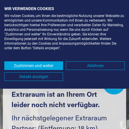
WIR VERWENDEN COOKIES
Wir nutzen Cookies, um Ihnen die bestmögliche Nutzung unserer Webseite zu
ermöglichen und unsere Kommunikation mit Ihnen zu verbessern. Wir
berücksichtigen hierbei Ihre Präferenzen und verarbeiten Daten für Marketing,
Analytics und Personalisierung nur, wenn Sie uns durch Klicken auf
"Zustimmen und weiter" Ihr Einverständnis geben. Sie können Ihre
Einwilligung jederzeit mit Wirkung für die Zukunft widerrufen. Weitere
SELF STORAGE IN RHEINSTETTEN
Informationen zu den Cookies und Anpassungsmöglichkeiten finden Sie
unter dem Button "Details anzeigen".
(76287) UND UMGEBUNG *
Komfortabel einlagern mit Extraraum
Zustimmen und weiter
Ablehnen
Details anzeigen
Extraraum
Partner
werden?
Hier klicken
Extraraum ist an Ihrem Ort
leider noch nicht verfügbar.
Ihr nächstgelegener Extraraum