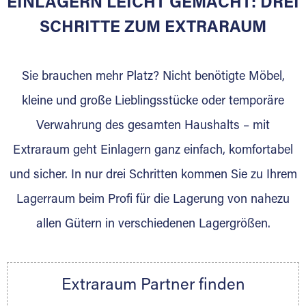
EINLAGERN LEICHT GEMACHT: DREI
Sie bieten Kunden Lagerraum zur Miete, der
für die Einlagerung von Umzugsgut gebaut
SCHRITTE ZUM EXTRARAUM
wurde? Werden Sie jetzt Extraraum Partner
und generieren Sie über das Portal neue
Sie brauchen mehr Platz? Nicht benötigte Möbel,
Lagerkunden und Vermietungen.
kleine und große Lieblingsstücke oder temporäre
Ihre Vorteile als Extraraum Partner:
Verwahrung des gesamten Haushalts – mit
Marktgerechte Preise
Digitale Buchungsplattform
Extraraum geht Einlagern ganz einfach, komfortabel
Flexibel auf Sie ausgerichtet
und sicher. In nur drei Schritten kommen Sie zu Ihrem
Gewinnung von Neukunden
Lagerraum beim Profi für die Lagerung von nahezu
Sprechen Sie uns an, wir freuen uns auf Ihre
allen Gütern in verschiedenen Lagergrößen.
Nachricht.
Ihre Ansprechpartnerin:
Thorsten Klemt
Extraraum Partner finden
Telefon:
+49 6145 5442 - 404