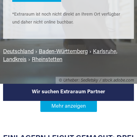
*Extraraum ist noch nicht direkt an Ihrem Ort verfügbar
und daher nicht online buchbar.
Deutschland
›
Baden-Württemberg
›
Karlsruhe,
Landkreis
›
Rheinstetten
© Urheber: Sedletsky / stock.adobe.com
Wir suchen Extraraum Partner
Werden Sie Extraraum Partner in
76287 Rheinstetten