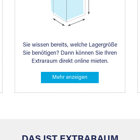
Sie wissen bereits, welche Lagergröße
Sie benötigen? Dann können Sie Ihren
Extraraum direkt online mieten.
Alternativ klicken Sie in unserer
Lagerliste die entsprechenden
Gegenstände an, die Sie einlagern
möchten – das Volumen wird sofort
und exakt für Sie ermittelt. Natürlich
steht Ihnen Ihr Extraraum Partner auch
gern zur Seite und berät Sie persönlich
hinsichtlich Lagervolumen und zu allen
weiteren Fragen, die Sie haben.
DAS IST EXTRARAUM