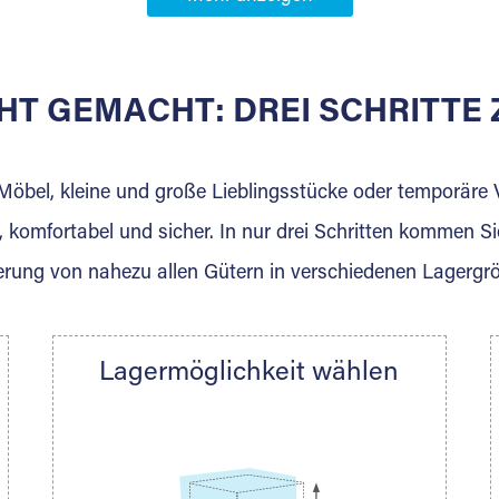
Partner in
artsweier
HT GEMACHT: DREI SCHRITT
 der für die Einlagerung von Umzugsgut gebaut wurde? W
agerkunden und Vermietungen.
 Möbel, kleine und große Lieblingsstücke oder temporär
 komfortabel und sicher. In nur drei Schritten kommen Si
rung von nahezu allen Gütern in verschiedenen Lagergr
Ihre Nachricht.
Lagermöglichkeit wählen