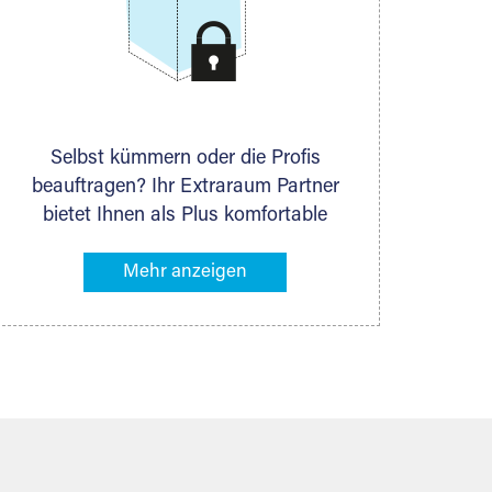
Selbst kümmern oder die Profis
beauftragen? Ihr Extraraum Partner
bietet Ihnen als Plus komfortable
Serviceleistungen an, die Ihre Lagerung
besonders bequem machen. Dazu
gehören z. B. Verpackungsservice,
Lieferung von Packmaterial sowie
Abholung und Rückholung. Ihr
Lagergut wird bei Ihrem Extraraum
Partner sicher verwahrt: trocken,
staubfrei, auf Wunsch versiegelt.
Natürlich erfüllen die Lagerhallen alle