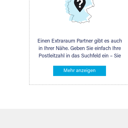
DMG Aktiengesellschaft
Schieferstein 11A
65439 Flörsheim
www.dmg-ag.com
Einen Extraraum Partner gibt es auch
in Ihrer Nähe. Geben Sie einfach Ihre
Postleitzahl in das Suchfeld ein – Sie
erhalten sofort die Kontaktdaten des
Partners mit Lagermöglichkeiten in
Ihrer Nähe. An zahlreichen Orten
können Sie anschließend Ihren
Lagerraum direkt online mieten. Gibt es
Extraraum noch nicht an Ihrem Ort,
kontaktieren Sie den nächstgelegenen
Partner und besprechen alles
persönlich.