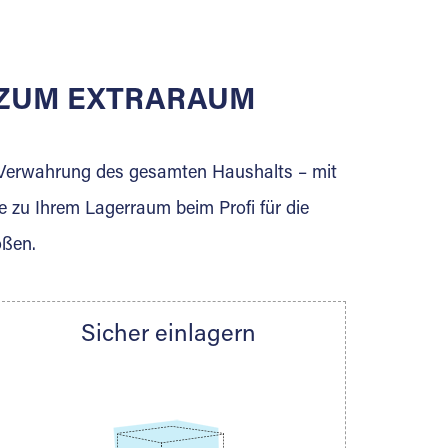
E ZUM EXTRARAUM
erden Sie jetzt Extraraum Partner und
e Verwahrung des gesamten Haushalts – mit
e zu Ihrem Lagerraum beim Profi für die
ößen.
Sicher einlagern