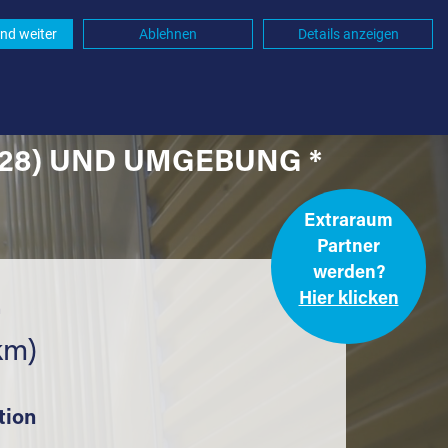
nd weiter
Ablehnen
Details anzeigen
28) UND UMGEBUNG *
Extraraum
Partner
werden?
Hier klicken
.
km)
tion