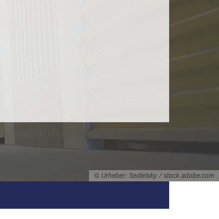
© Urheber: Sedletsky / stock.adobe.com