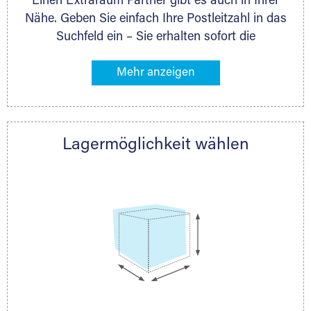
Einen Extraraum Partner gibt es auch in Ihrer
Lagerlösungen sind möglich.
Nähe. Geben Sie einfach Ihre Postleitzahl in das
Suchfeld ein – Sie erhalten sofort die
Kontaktdaten des Partners mit
Lagermöglichkeiten in Ihrer Nähe. An zahlreichen
Orten können Sie anschließend Ihren Lagerraum
direkt online mieten. Gibt es Extraraum noch
nicht an Ihrem Ort, kontaktieren Sie den
Lagermöglichkeit wählen
nächstgelegenen Partner und besprechen alles
persönlich.
Holzcontainer