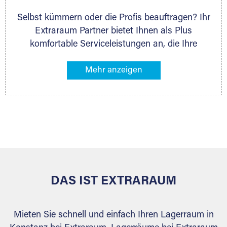
Selbst kümmern oder die Profis beauftragen? Ihr
Extraraum Partner bietet Ihnen als Plus
komfortable Serviceleistungen an, die Ihre
Lagerung besonders bequem machen. Dazu
gehören z. B. Verpackungsservice, Lieferung von
Packmaterial sowie Abholung und Rückholung.
Ihr Lagergut wird bei Ihrem Extraraum Partner
sicher verwahrt: trocken, staubfrei, auf Wunsch
versiegelt. Natürlich erfüllen die Lagerhallen alle
behördlichen Anforderungen.
DAS IST EXTRARAUM
Mieten Sie schnell und einfach Ihren Lagerraum in