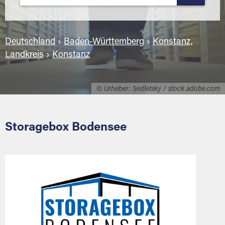
Deutschland
›
Baden-Württemberg
›
Konstanz,
Landkreis
›
Konstanz
© Urheber: Sedletsky / stock.adobe.com
Storagebox Bodensee