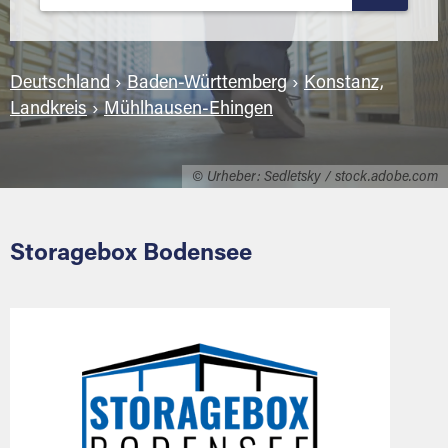
Deutschland
›
Baden-Württemberg
›
Konstanz,
Landkreis
›
Mühlhausen-Ehingen
© Urheber: Sedletsky / stock.adobe.com
Storagebox Bodensee