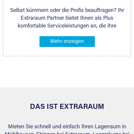
Selbst kümmern oder die Profis beauftragen? Ihr
Extraraum Partner bietet Ihnen als Plus
komfortable Serviceleistungen an, die Ihre
Lagerung besonders bequem machen. Dazu
gehören z. B. Verpackungsservice, Lieferung von
Packmaterial sowie Abholung und Rückholung.
Ihr Lagergut wird bei Ihrem Extraraum Partner
sicher verwahrt: trocken, staubfrei, auf Wunsch
versiegelt. Natürlich erfüllen die Lagerhallen alle
behördlichen Anforderungen.
DAS IST EXTRARAUM
Mieten Sie schnell und einfach Ihren Lagerraum in