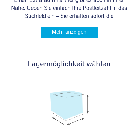
Einen Extraraum Partner gibt es auch in Ihrer
Lagerlösungen sind möglich.
Nähe. Geben Sie einfach Ihre Postleitzahl in das
Suchfeld ein – Sie erhalten sofort die
Kontaktdaten des Partners mit
Lagermöglichkeiten in Ihrer Nähe. An zahlreichen
Orten können Sie anschließend Ihren Lagerraum
direkt online mieten. Gibt es Extraraum noch
nicht an Ihrem Ort, kontaktieren Sie den
Lagermöglichkeit wählen
nächstgelegenen Partner und besprechen alles
persönlich.
Holzcontainer