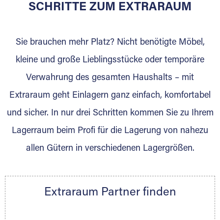
für die Einlagerung von Umzugsgut gebaut
SCHRITTE ZUM EXTRARAUM
wurde? Werden Sie jetzt Extraraum Partner
und generieren Sie über das Portal neue
Sie brauchen mehr Platz? Nicht benötigte Möbel,
Lagerkunden und Vermietungen.
kleine und große Lieblingsstücke oder temporäre
Ihre Vorteile als Extraraum Partner:
Verwahrung des gesamten Haushalts – mit
Marktgerechte Preise
Digitale Buchungsplattform
Extraraum geht Einlagern ganz einfach, komfortabel
Flexibel auf Sie ausgerichtet
und sicher. In nur drei Schritten kommen Sie zu Ihrem
Gewinnung von Neukunden
Lagerraum beim Profi für die Lagerung von nahezu
Sprechen Sie uns an, wir freuen uns auf Ihre
allen Gütern in verschiedenen Lagergrößen.
Nachricht.
Ihre Ansprechpartnerin:
Thorsten Klemt
Extraraum Partner finden
Telefon:
+49 6145 5442 - 404
E-Mail:
thorsten.klemt@extraraum.de