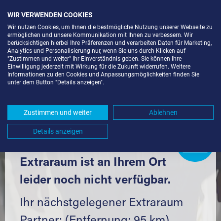
WIR VERWENDEN COOKIES
Wir nutzen Cookies, um Ihnen die bestmögliche Nutzung unserer Webseite zu
ermöglichen und unsere Kommunikation mit Ihnen zu verbessern. Wir
berücksichtigen hierbei Ihre Präferenzen und verarbeiten Daten für Marketing,
Analytics und Personalisierung nur, wenn Sie uns durch Klicken auf
"Zustimmen und weiter" Ihr Einverständnis geben. Sie können Ihre
Einwilligung jederzeit mit Wirkung für die Zukunft widerrufen. Weitere
SELF STORAGE IN GRENZACH-
Informationen zu den Cookies und Anpassungsmöglichkeiten finden Sie
unter dem Button "Details anzeigen".
WYHLEN (79639) UND UMGEBUNG *
Komfortabel einlagern mit Extraraum
Zustimmen und weiter
Ablehnen
Details anzeigen
Extraraum
Partner
werden?
Hier klicken
Extraraum ist an Ihrem Ort
leider noch nicht verfügbar.
Ihr nächstgelegener Extraraum