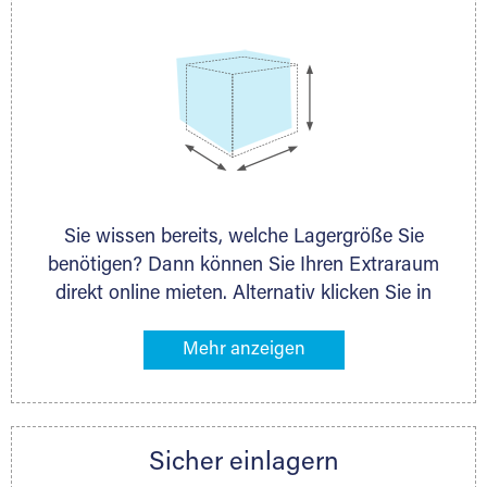
Sie wissen bereits, welche Lagergröße Sie
benötigen? Dann können Sie Ihren Extraraum
direkt online mieten. Alternativ klicken Sie in
unserer Lagerliste die entsprechenden
Gegenstände an, die Sie einlagern möchten –
das Volumen wird sofort und exakt für Sie
ermittelt. Natürlich steht Ihnen Ihr Extraraum
Partner auch gern zur Seite und berät Sie
Sicher einlagern
persönlich hinsichtlich Lagervolumen und zu