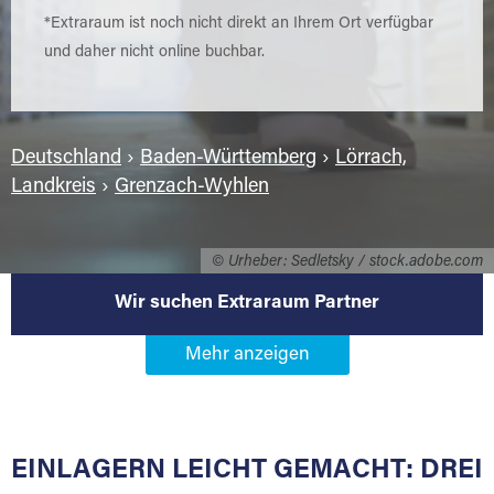
*Extraraum ist noch nicht direkt an Ihrem Ort verfügbar
und daher nicht online buchbar.
Deutschland
›
Baden-Württemberg
›
Lörrach,
Landkreis
›
Grenzach-Wyhlen
© Urheber: Sedletsky / stock.adobe.com
Wir suchen Extraraum Partner
Werden Sie Extraraum Partner in
79639 Grenzach-Wyhlen
EINLAGERN LEICHT GEMACHT: DREI
Sie bieten Kunden Lagerraum zur Miete, der