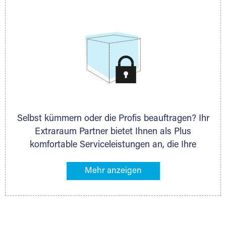
allen weiteren Fragen, die Sie haben.
Selbst kümmern oder die Profis beauftragen? Ihr
Extraraum Partner bietet Ihnen als Plus
komfortable Serviceleistungen an, die Ihre
Lagerung besonders bequem machen. Dazu
gehören z. B. Verpackungsservice, Lieferung von
Packmaterial sowie Abholung und Rückholung.
Ihr Lagergut wird bei Ihrem Extraraum Partner
sicher verwahrt: trocken, staubfrei, auf Wunsch
versiegelt. Natürlich erfüllen die Lagerhallen alle