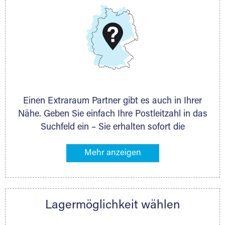
DMG Aktiengesellschaft
Schieferstein 11A
65439 Flörsheim
www.dmg-ag.com
Einen Extraraum Partner gibt es auch in Ihrer
Nähe. Geben Sie einfach Ihre Postleitzahl in das
Suchfeld ein – Sie erhalten sofort die
Kontaktdaten des Partners mit
Lagermöglichkeiten in Ihrer Nähe. An zahlreichen
Orten können Sie anschließend Ihren Lagerraum
direkt online mieten. Gibt es Extraraum noch
nicht an Ihrem Ort, kontaktieren Sie den
Lagermöglichkeit wählen
nächstgelegenen Partner und besprechen alles
persönlich.