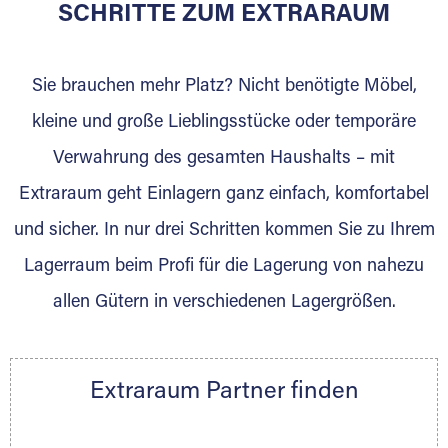
für die Einlagerung von Umzugsgut gebaut
SCHRITTE ZUM EXTRARAUM
wurde? Werden Sie jetzt Extraraum Partner
und generieren Sie über das Portal neue
Sie brauchen mehr Platz? Nicht benötigte Möbel,
Lagerkunden und Vermietungen.
kleine und große Lieblingsstücke oder temporäre
Ihre Vorteile als Extraraum Partner:
Verwahrung des gesamten Haushalts – mit
Marktgerechte Preise
Digitale Buchungsplattform
Extraraum geht Einlagern ganz einfach, komfortabel
Flexibel auf Sie ausgerichtet
und sicher. In nur drei Schritten kommen Sie zu Ihrem
Gewinnung von Neukunden
Lagerraum beim Profi für die Lagerung von nahezu
Sprechen Sie uns an, wir freuen uns auf Ihre
allen Gütern in verschiedenen Lagergrößen.
Nachricht.
Ihre Ansprechpartnerin:
Thorsten Klemt
Extraraum Partner finden
Telefon:
+49 6145 5442 - 404
E-Mail:
thorsten.klemt@extraraum.de