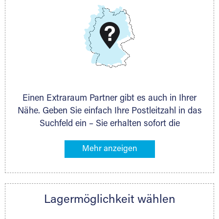
DMG Aktiengesellschaft
Schieferstein 11A
65439 Flörsheim
www.dmg-ag.com
Einen Extraraum Partner gibt es auch in Ihrer
Nähe. Geben Sie einfach Ihre Postleitzahl in das
Suchfeld ein – Sie erhalten sofort die
Kontaktdaten des Partners mit
Lagermöglichkeiten in Ihrer Nähe. An zahlreichen
Orten können Sie anschließend Ihren Lagerraum
direkt online mieten. Gibt es Extraraum noch
nicht an Ihrem Ort, kontaktieren Sie den
Lagermöglichkeit wählen
nächstgelegenen Partner und besprechen alles
persönlich.