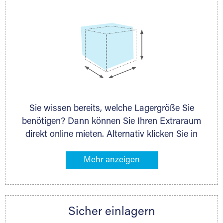
Sie wissen bereits, welche Lagergröße Sie
benötigen? Dann können Sie Ihren Extraraum
direkt online mieten. Alternativ klicken Sie in
unserer Lagerliste die entsprechenden
Gegenstände an, die Sie einlagern möchten –
das Volumen wird sofort und exakt für Sie
ermittelt. Natürlich steht Ihnen Ihr Extraraum
Partner auch gern zur Seite und berät Sie
Sicher einlagern
persönlich hinsichtlich Lagervolumen und zu