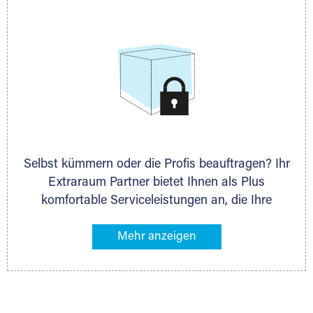
allen weiteren Fragen, die Sie haben.
Selbst kümmern oder die Profis beauftragen? Ihr
Extraraum Partner bietet Ihnen als Plus
komfortable Serviceleistungen an, die Ihre
Lagerung besonders bequem machen. Dazu
gehören z. B. Verpackungsservice, Lieferung von
Packmaterial sowie Abholung und Rückholung.
Ihr Lagergut wird bei Ihrem Extraraum Partner
sicher verwahrt: trocken, staubfrei, auf Wunsch
versiegelt. Natürlich erfüllen die Lagerhallen alle