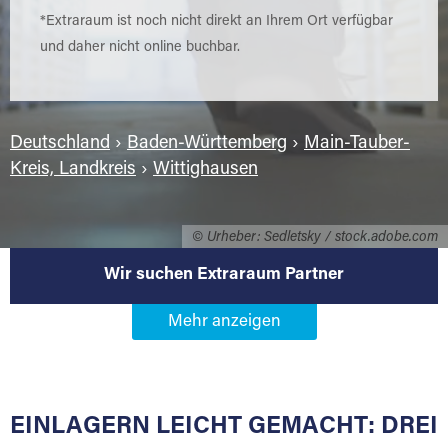
*Extraraum ist noch nicht direkt an Ihrem Ort verfügbar
und daher nicht online buchbar.
Deutschland
›
Baden-Württemberg
›
Main-Tauber-
Kreis, Landkreis
›
Wittighausen
© Urheber: Sedletsky / stock.adobe.com
Wir suchen Extraraum Partner
Werden Sie Extraraum Partner in
97957 Wittighausen
EINLAGERN LEICHT GEMACHT: DREI
Sie bieten Kunden Lagerraum zur Miete, der