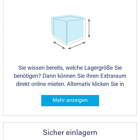
Sie wissen bereits, welche Lagergröße Sie
benötigen? Dann können Sie Ihren Extraraum
direkt online mieten. Alternativ klicken Sie in
unserer Lagerliste die entsprechenden
Gegenstände an, die Sie einlagern möchten –
das Volumen wird sofort und exakt für Sie
ermittelt. Natürlich steht Ihnen Ihr Extraraum
Partner auch gern zur Seite und berät Sie
Sicher einlagern
persönlich hinsichtlich Lagervolumen und zu