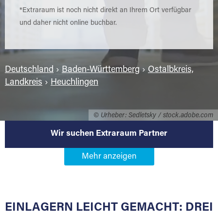
*Extraraum ist noch nicht direkt an Ihrem Ort verfügbar
und daher nicht online buchbar.
Deutschland
›
Baden-Württemberg
›
Ostalbkreis,
Landkreis
›
Heuchlingen
© Urheber: Sedletsky / stock.adobe.com
Wir suchen Extraraum Partner
Werden Sie Extraraum Partner in
73572 Heuchlingen
EINLAGERN LEICHT GEMACHT: DREI
Sie bieten Kunden Lagerraum zur Miete, der