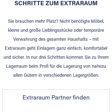
für die Einlagerung von Umzugsgut gebaut
SCHRITTE ZUM EXTRARAUM
wurde? Werden Sie jetzt Extraraum Partner
und generieren Sie über das Portal neue
Sie brauchen mehr Platz? Nicht benötigte Möbel,
Lagerkunden und Vermietungen.
kleine und große Lieblingsstücke oder temporäre
Ihre Vorteile als Extraraum Partner:
Verwahrung des gesamten Haushalts – mit
Marktgerechte Preise
Digitale Buchungsplattform
Extraraum geht Einlagern ganz einfach, komfortabel
Flexibel auf Sie ausgerichtet
und sicher. In nur drei Schritten kommen Sie zu Ihrem
Gewinnung von Neukunden
Lagerraum beim Profi für die Lagerung von nahezu
Sprechen Sie uns an, wir freuen uns auf Ihre
allen Gütern in verschiedenen Lagergrößen.
Nachricht.
Ihre Ansprechpartnerin:
Thorsten Klemt
Extraraum Partner finden
Telefon:
+49 6145 5442 - 404
E-Mail:
thorsten.klemt@extraraum.de