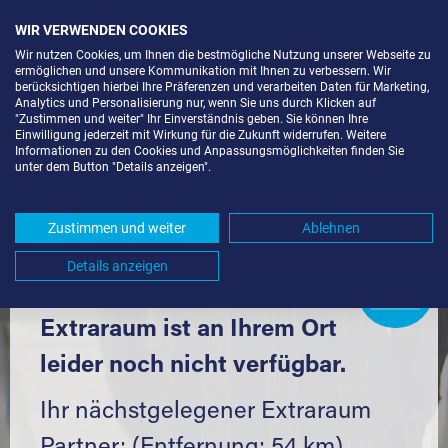
WIR VERWENDEN COOKIES
Wir nutzen Cookies, um Ihnen die bestmögliche Nutzung unserer Webseite zu
ermöglichen und unsere Kommunikation mit Ihnen zu verbessern. Wir
berücksichtigen hierbei Ihre Präferenzen und verarbeiten Daten für Marketing,
Analytics und Personalisierung nur, wenn Sie uns durch Klicken auf
"Zustimmen und weiter" Ihr Einverständnis geben. Sie können Ihre
Einwilligung jederzeit mit Wirkung für die Zukunft widerrufen. Weitere
SELF STORAGE IN HEUCHLINGEN
Informationen zu den Cookies und Anpassungsmöglichkeiten finden Sie
unter dem Button "Details anzeigen".
(73572) UND UMGEBUNG *
Komfortabel einlagern mit Extraraum
Zustimmen und weiter
Ablehnen
Details anzeigen
Extraraum
Partner
werden?
Hier klicken
Extraraum ist an Ihrem Ort
leider noch nicht verfügbar.
Ihr nächstgelegener Extraraum