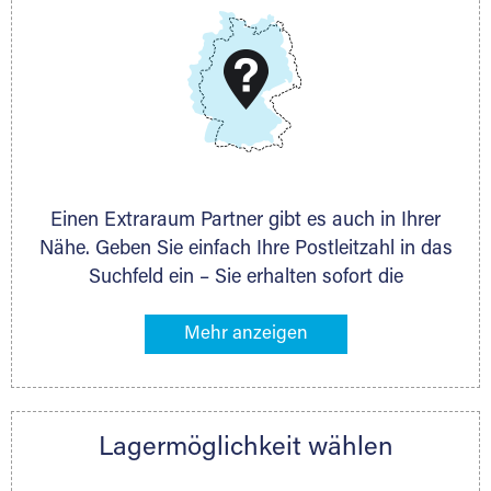
DMG Aktiengesellschaft
Schieferstein 11A
65439 Flörsheim
www.dmg-ag.com
Einen Extraraum Partner gibt es auch in Ihrer
Nähe. Geben Sie einfach Ihre Postleitzahl in das
Suchfeld ein – Sie erhalten sofort die
Kontaktdaten des Partners mit
Lagermöglichkeiten in Ihrer Nähe. An zahlreichen
Orten können Sie anschließend Ihren Lagerraum
direkt online mieten. Gibt es Extraraum noch
nicht an Ihrem Ort, kontaktieren Sie den
Lagermöglichkeit wählen
nächstgelegenen Partner und besprechen alles
persönlich.