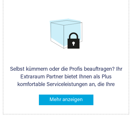
allen weiteren Fragen, die Sie haben.
Selbst kümmern oder die Profis beauftragen? Ihr
Extraraum Partner bietet Ihnen als Plus
komfortable Serviceleistungen an, die Ihre
Lagerung besonders bequem machen. Dazu
gehören z. B. Verpackungsservice, Lieferung von
Packmaterial sowie Abholung und Rückholung.
Ihr Lagergut wird bei Ihrem Extraraum Partner
sicher verwahrt: trocken, staubfrei, auf Wunsch
versiegelt. Natürlich erfüllen die Lagerhallen alle