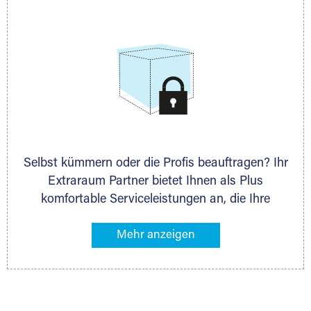
allen weiteren Fragen, die Sie haben.
Selbst kümmern oder die Profis beauftragen? Ihr
Extraraum Partner bietet Ihnen als Plus
komfortable Serviceleistungen an, die Ihre
Lagerung besonders bequem machen. Dazu
gehören z. B. Verpackungsservice, Lieferung von
Packmaterial sowie Abholung und Rückholung.
Ihr Lagergut wird bei Ihrem Extraraum Partner
sicher verwahrt: trocken, staubfrei, auf Wunsch
versiegelt. Natürlich erfüllen die Lagerhallen alle