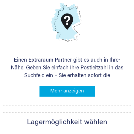
DMG Aktiengesellschaft
Schieferstein 11A
65439 Flörsheim
www.dmg-ag.com
Einen Extraraum Partner gibt es auch in Ihrer
Nähe. Geben Sie einfach Ihre Postleitzahl in das
Suchfeld ein – Sie erhalten sofort die
Kontaktdaten des Partners mit
Lagermöglichkeiten in Ihrer Nähe. An zahlreichen
Orten können Sie anschließend Ihren Lagerraum
direkt online mieten. Gibt es Extraraum noch
nicht an Ihrem Ort, kontaktieren Sie den
Lagermöglichkeit wählen
nächstgelegenen Partner und besprechen alles
persönlich.