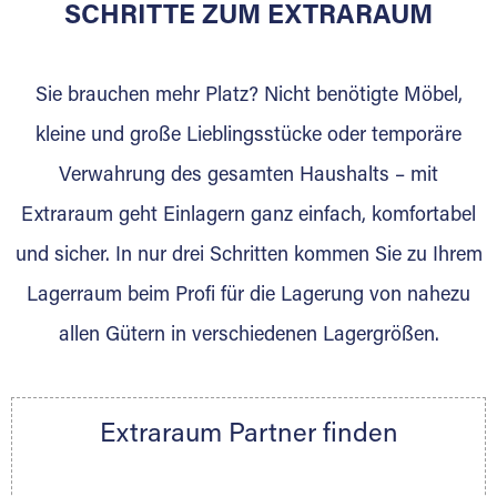
für die Einlagerung von Umzugsgut gebaut
SCHRITTE ZUM EXTRARAUM
wurde? Werden Sie jetzt Extraraum Partner
und generieren Sie über das Portal neue
Sie brauchen mehr Platz? Nicht benötigte Möbel,
Lagerkunden und Vermietungen.
kleine und große Lieblingsstücke oder temporäre
Ihre Vorteile als Extraraum Partner:
Verwahrung des gesamten Haushalts – mit
Marktgerechte Preise
Digitale Buchungsplattform
Extraraum geht Einlagern ganz einfach, komfortabel
Flexibel auf Sie ausgerichtet
und sicher. In nur drei Schritten kommen Sie zu Ihrem
Gewinnung von Neukunden
Lagerraum beim Profi für die Lagerung von nahezu
Sprechen Sie uns an, wir freuen uns auf Ihre
allen Gütern in verschiedenen Lagergrößen.
Nachricht.
Ihre Ansprechpartnerin:
Thorsten Klemt
Extraraum Partner finden
Telefon:
+49 6145 5442 - 404
E-Mail:
thorsten.klemt@extraraum.de