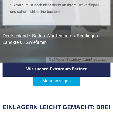
*Extraraum ist noch nicht direkt an Ihrem Ort verfügbar
und daher nicht online buchbar.
Deutschland
›
Baden-Württemberg
›
Reutlingen,
Landkreis
›
Zwiefalten
© Urheber: Sedletsky / stock.adobe.com
Wir suchen Extraraum Partner
Werden Sie Extraraum Partner in
88529 Zwiefalten
EINLAGERN LEICHT GEMACHT: DREI
Sie bieten Kunden Lagerraum zur Miete, der