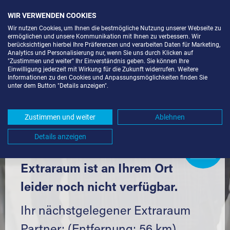
WIR VERWENDEN COOKIES
Wir nutzen Cookies, um Ihnen die bestmögliche Nutzung unserer Webseite zu
ermöglichen und unsere Kommunikation mit Ihnen zu verbessern. Wir
berücksichtigen hierbei Ihre Präferenzen und verarbeiten Daten für Marketing,
Analytics und Personalisierung nur, wenn Sie uns durch Klicken auf
"Zustimmen und weiter" Ihr Einverständnis geben. Sie können Ihre
Einwilligung jederzeit mit Wirkung für die Zukunft widerrufen. Weitere
SELF STORAGE IN ZWIEFALTEN
Informationen zu den Cookies und Anpassungsmöglichkeiten finden Sie
unter dem Button "Details anzeigen".
(88529) UND UMGEBUNG *
Komfortabel einlagern mit Extraraum
Zustimmen und weiter
Ablehnen
Details anzeigen
Extraraum
Partner
werden?
Hier klicken
Extraraum ist an Ihrem Ort
leider noch nicht verfügbar.
Ihr nächstgelegener Extraraum