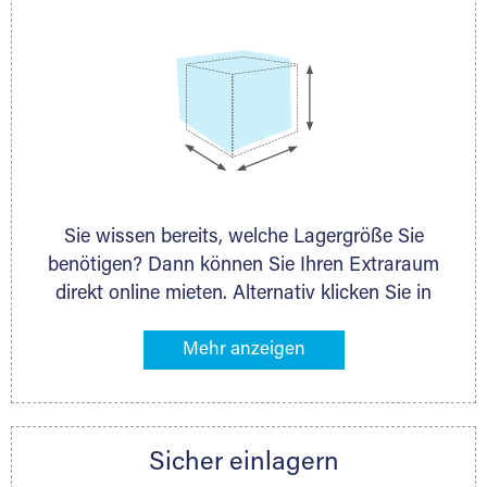
Sie wissen bereits, welche Lagergröße Sie
benötigen? Dann können Sie Ihren Extraraum
direkt online mieten. Alternativ klicken Sie in
unserer Lagerliste die entsprechenden
Gegenstände an, die Sie einlagern möchten –
das Volumen wird sofort und exakt für Sie
ermittelt. Natürlich steht Ihnen Ihr Extraraum
Partner auch gern zur Seite und berät Sie
Sicher einlagern
persönlich hinsichtlich Lagervolumen und zu