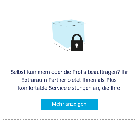
allen weiteren Fragen, die Sie haben.
Selbst kümmern oder die Profis beauftragen? Ihr
Extraraum Partner bietet Ihnen als Plus
komfortable Serviceleistungen an, die Ihre
Lagerung besonders bequem machen. Dazu
gehören z. B. Verpackungsservice, Lieferung von
Packmaterial sowie Abholung und Rückholung.
Ihr Lagergut wird bei Ihrem Extraraum Partner
sicher verwahrt: trocken, staubfrei, auf Wunsch
versiegelt. Natürlich erfüllen die Lagerhallen alle