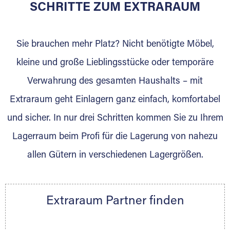
für die Einlagerung von Umzugsgut gebaut
SCHRITTE ZUM EXTRARAUM
wurde? Werden Sie jetzt Extraraum Partner
und generieren Sie über das Portal neue
Sie brauchen mehr Platz? Nicht benötigte Möbel,
Lagerkunden und Vermietungen.
kleine und große Lieblingsstücke oder temporäre
Ihre Vorteile als Extraraum Partner:
Verwahrung des gesamten Haushalts – mit
Marktgerechte Preise
Digitale Buchungsplattform
Extraraum geht Einlagern ganz einfach, komfortabel
Flexibel auf Sie ausgerichtet
und sicher. In nur drei Schritten kommen Sie zu Ihrem
Gewinnung von Neukunden
Lagerraum beim Profi für die Lagerung von nahezu
Sprechen Sie uns an, wir freuen uns auf Ihre
allen Gütern in verschiedenen Lagergrößen.
Nachricht.
Ihre Ansprechpartnerin:
Thorsten Klemt
Extraraum Partner finden
Telefon:
+49 6145 5442 - 404
E-Mail:
thorsten.klemt@extraraum.de