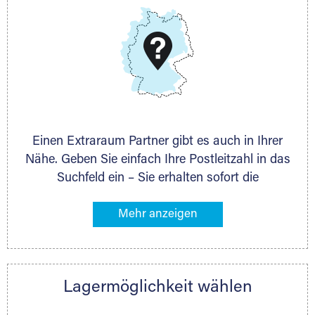
DMG Aktiengesellschaft
Schieferstein 11A
65439 Flörsheim
www.dmg-ag.com
Einen Extraraum Partner gibt es auch in Ihrer
Nähe. Geben Sie einfach Ihre Postleitzahl in das
Suchfeld ein – Sie erhalten sofort die
Kontaktdaten des Partners mit
Lagermöglichkeiten in Ihrer Nähe. An zahlreichen
Orten können Sie anschließend Ihren Lagerraum
direkt online mieten. Gibt es Extraraum noch
nicht an Ihrem Ort, kontaktieren Sie den
Lagermöglichkeit wählen
nächstgelegenen Partner und besprechen alles
persönlich.