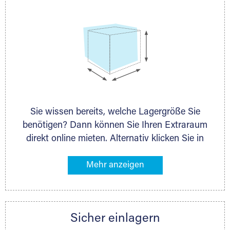
Sie wissen bereits, welche Lagergröße Sie
benötigen? Dann können Sie Ihren Extraraum
direkt online mieten. Alternativ klicken Sie in
unserer Lagerliste die entsprechenden
Gegenstände an, die Sie einlagern möchten –
das Volumen wird sofort und exakt für Sie
ermittelt. Natürlich steht Ihnen Ihr Extraraum
Partner auch gern zur Seite und berät Sie
Sicher einlagern
persönlich hinsichtlich Lagervolumen und zu