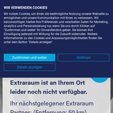
WIR VERWENDEN COOKIES
Wir nutzen Cookies, um Ihnen die bestmögliche Nutzung unserer Webseite zu
ermöglichen und unsere Kommunikation mit Ihnen zu verbessern. Wir
berücksichtigen hierbei Ihre Präferenzen und verarbeiten Daten für Marketing,
Analytics und Personalisierung nur, wenn Sie uns durch Klicken auf
"Zustimmen und weiter" Ihr Einverständnis geben. Sie können Ihre
Einwilligung jederzeit mit Wirkung für die Zukunft widerrufen. Weitere
SELF STORAGE IN HERBERTINGEN
Informationen zu den Cookies und Anpassungsmöglichkeiten finden Sie
unter dem Button "Details anzeigen".
(88518) UND UMGEBUNG *
Komfortabel einlagern mit Extraraum
Zustimmen und weiter
Ablehnen
Details anzeigen
Extraraum
Partner
werden?
Hier klicken
Extraraum ist an Ihrem Ort
leider noch nicht verfügbar.
Ihr nächstgelegener Extraraum