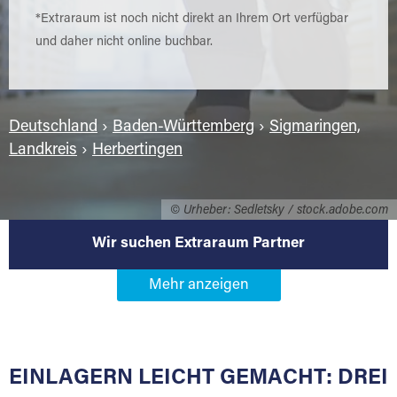
*Extraraum ist noch nicht direkt an Ihrem Ort verfügbar
und daher nicht online buchbar.
Deutschland
›
Baden-Württemberg
›
Sigmaringen,
Landkreis
›
Herbertingen
© Urheber: Sedletsky / stock.adobe.com
Wir suchen Extraraum Partner
Werden Sie Extraraum Partner in
88518 Herbertingen
EINLAGERN LEICHT GEMACHT: DREI
Sie bieten Kunden Lagerraum zur Miete, der