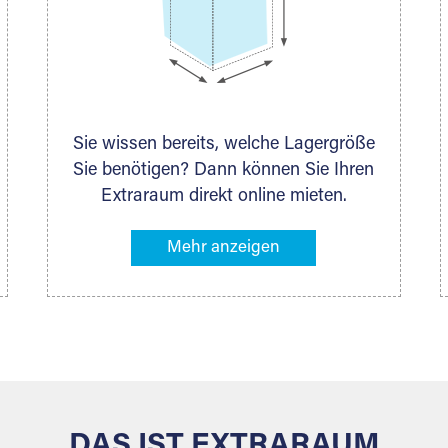
Sie wissen bereits, welche Lagergröße
Sie benötigen? Dann können Sie Ihren
Extraraum direkt online mieten.
Alternativ klicken Sie in unserer
Lagerliste die entsprechenden
Gegenstände an, die Sie einlagern
möchten – das Volumen wird sofort
und exakt für Sie ermittelt. Natürlich
steht Ihnen Ihr Extraraum Partner auch
gern zur Seite und berät Sie persönlich
hinsichtlich Lagervolumen und zu allen
weiteren Fragen, die Sie haben.
DAS IST EXTRARAUM