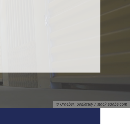
© Urheber: Sedletsky / stock.adobe.com