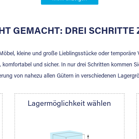
Partner in
HT GEMACHT: DREI SCHRITT
 der für die Einlagerung von Umzugsgut gebaut wurde? W
agerkunden und Vermietungen.
 Möbel, kleine und große Lieblingsstücke oder temporär
 komfortabel und sicher. In nur drei Schritten kommen Si
rung von nahezu allen Gütern in verschiedenen Lagergr
Ihre Nachricht.
Lagermöglichkeit wählen