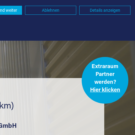
nd weiter
Ablehnen
Details anzeigen
Extraraum
Partner
werden?
Hier klicken
.
 km)
k GmbH