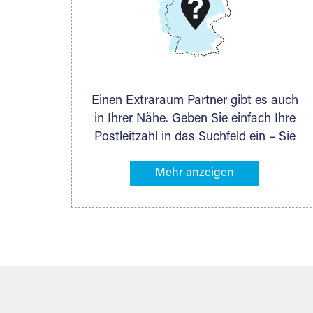
DMG Aktiengesellschaft
Schieferstein 11A
65439 Flörsheim
www.dmg-ag.com
Einen Extraraum Partner gibt es auch
in Ihrer Nähe. Geben Sie einfach Ihre
Postleitzahl in das Suchfeld ein – Sie
erhalten sofort die Kontaktdaten des
Partners mit Lagermöglichkeiten in
Ihrer Nähe. An zahlreichen Orten
können Sie anschließend Ihren
Lagerraum direkt online mieten. Gibt es
Extraraum noch nicht an Ihrem Ort,
kontaktieren Sie den nächstgelegenen
Partner und besprechen alles
persönlich.