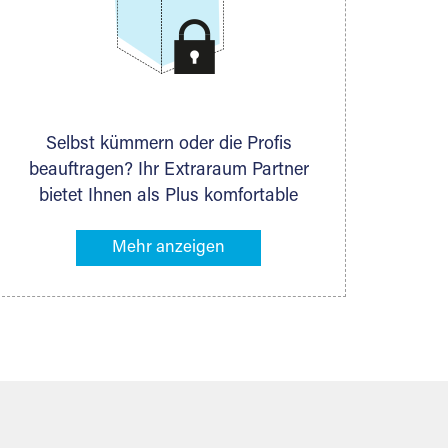
Selbst kümmern oder die Profis
beauftragen? Ihr Extraraum Partner
bietet Ihnen als Plus komfortable
Serviceleistungen an, die Ihre Lagerung
besonders bequem machen. Dazu
gehören z. B. Verpackungsservice,
Lieferung von Packmaterial sowie
Abholung und Rückholung. Ihr
Lagergut wird bei Ihrem Extraraum
Partner sicher verwahrt: trocken,
staubfrei, auf Wunsch versiegelt.
Natürlich erfüllen die Lagerhallen alle