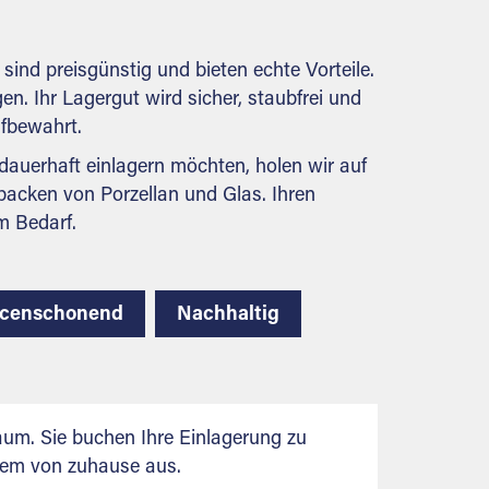
behördlichen Anforderungen.
ind preisgünstig und bieten echte Vorteile.
en. Ihr Lagergut wird sicher, staubfrei und
ufbewahrt.
auerhaft einlagern möchten, holen wir auf
packen von Porzellan und Glas. Ihren
m Bedarf.
rcenschonend
Nachhaltig
aum. Sie buchen Ihre Einlagerung zu
uem von zuhause aus.