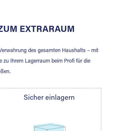
E ZUM EXTRARAUM
erden Sie jetzt Extraraum Partner und
e Verwahrung des gesamten Haushalts – mit
e zu Ihrem Lagerraum beim Profi für die
ößen.
Sicher einlagern