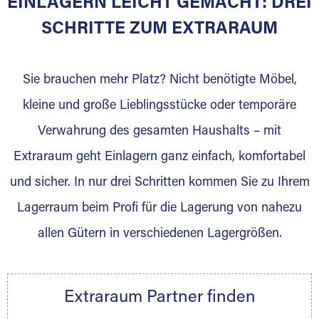
EINLAGERN LEICHT GEMACHT: DREI
Sie bieten Kunden Lagerraum zur Miete, der
für die Einlagerung von Umzugsgut gebaut
SCHRITTE ZUM EXTRARAUM
wurde? Werden Sie jetzt Extraraum Partner
und generieren Sie über das Portal neue
Sie brauchen mehr Platz? Nicht benötigte Möbel,
Lagerkunden und Vermietungen.
kleine und große Lieblingsstücke oder temporäre
Ihre Vorteile als Extraraum Partner:
Verwahrung des gesamten Haushalts – mit
Marktgerechte Preise
Digitale Buchungsplattform
Extraraum geht Einlagern ganz einfach, komfortabel
Flexibel auf Sie ausgerichtet
und sicher. In nur drei Schritten kommen Sie zu Ihrem
Gewinnung von Neukunden
Lagerraum beim Profi für die Lagerung von nahezu
Sprechen Sie uns an, wir freuen uns auf Ihre
allen Gütern in verschiedenen Lagergrößen.
Nachricht.
Ihre Ansprechpartnerin:
Thorsten Klemt
Extraraum Partner finden
Telefon:
+49 6145 5442 - 404