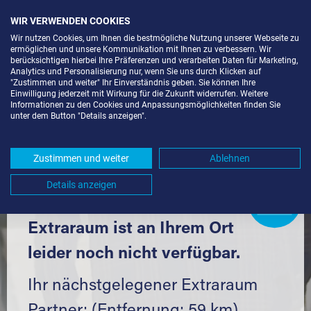
WIR VERWENDEN COOKIES
Wir nutzen Cookies, um Ihnen die bestmögliche Nutzung unserer Webseite zu
ermöglichen und unsere Kommunikation mit Ihnen zu verbessern. Wir
berücksichtigen hierbei Ihre Präferenzen und verarbeiten Daten für Marketing,
Analytics und Personalisierung nur, wenn Sie uns durch Klicken auf
"Zustimmen und weiter" Ihr Einverständnis geben. Sie können Ihre
Einwilligung jederzeit mit Wirkung für die Zukunft widerrufen. Weitere
SELF STORAGE IN ODELZHAUSEN
Informationen zu den Cookies und Anpassungsmöglichkeiten finden Sie
unter dem Button "Details anzeigen".
(85235) UND UMGEBUNG *
Komfortabel einlagern mit Extraraum
Zustimmen und weiter
Ablehnen
Details anzeigen
Extraraum
Partner
werden?
Hier klicken
Extraraum ist an Ihrem Ort
leider noch nicht verfügbar.
Ihr nächstgelegener Extraraum