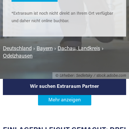
*Extraraum ist noch nicht direkt an Ihrem Ort verfügbar
und daher nicht online buchbar.
Deutschland
›
Bayern
›
Dachau, Landkreis
›
Odelzhausen
© Urheber: Sedletsky / stock.adobe.com
Wir suchen Extraraum Partner
Werden Sie Extraraum Partner in
85235 Odelzhausen