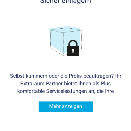
Sicher einlagern
persönlich hinsichtlich Lagervolumen und zu
allen weiteren Fragen, die Sie haben.
Selbst kümmern oder die Profis beauftragen? Ihr
Extraraum Partner bietet Ihnen als Plus
komfortable Serviceleistungen an, die Ihre
Lagerung besonders bequem machen. Dazu
gehören z. B. Verpackungsservice, Lieferung von
Packmaterial sowie Abholung und Rückholung.
Ihr Lagergut wird bei Ihrem Extraraum Partner
sicher verwahrt: trocken, staubfrei, auf Wunsch