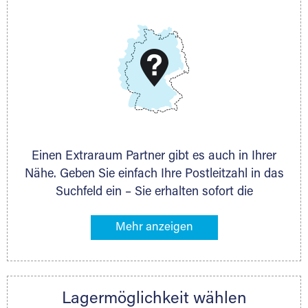
E-Mail:
thorsten.klemt@extraraum.de
DMG Aktiengesellschaft
Schieferstein 11A
65439 Flörsheim
www.dmg-ag.com
Einen Extraraum Partner gibt es auch in Ihrer
Nähe. Geben Sie einfach Ihre Postleitzahl in das
Suchfeld ein – Sie erhalten sofort die
Kontaktdaten des Partners mit
Lagermöglichkeiten in Ihrer Nähe. An zahlreichen
Orten können Sie anschließend Ihren Lagerraum
direkt online mieten. Gibt es Extraraum noch
nicht an Ihrem Ort, kontaktieren Sie den
Lagermöglichkeit wählen
nächstgelegenen Partner und besprechen alles