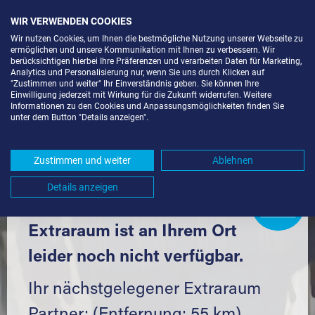
WIR VERWENDEN COOKIES
Wir nutzen Cookies, um Ihnen die bestmögliche Nutzung unserer Webseite zu
ermöglichen und unsere Kommunikation mit Ihnen zu verbessern. Wir
berücksichtigen hierbei Ihre Präferenzen und verarbeiten Daten für Marketing,
Analytics und Personalisierung nur, wenn Sie uns durch Klicken auf
"Zustimmen und weiter" Ihr Einverständnis geben. Sie können Ihre
Einwilligung jederzeit mit Wirkung für die Zukunft widerrufen. Weitere
SELF STORAGE IN VIERKIRCHEN
Informationen zu den Cookies und Anpassungsmöglichkeiten finden Sie
unter dem Button "Details anzeigen".
(85256) UND UMGEBUNG *
Komfortabel einlagern mit Extraraum
Zustimmen und weiter
Ablehnen
Details anzeigen
Extraraum
Partner
werden?
Hier klicken
Extraraum ist an Ihrem Ort
leider noch nicht verfügbar.
Ihr nächstgelegener Extraraum