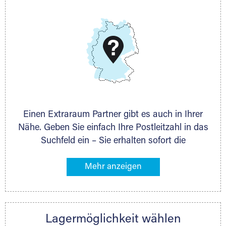
E-Mail:
thorsten.klemt@extraraum.de
DMG Aktiengesellschaft
Schieferstein 11A
65439 Flörsheim
www.dmg-ag.com
Einen Extraraum Partner gibt es auch in Ihrer
Nähe. Geben Sie einfach Ihre Postleitzahl in das
Suchfeld ein – Sie erhalten sofort die
Kontaktdaten des Partners mit
Lagermöglichkeiten in Ihrer Nähe. An zahlreichen
Orten können Sie anschließend Ihren Lagerraum
direkt online mieten. Gibt es Extraraum noch
nicht an Ihrem Ort, kontaktieren Sie den
Lagermöglichkeit wählen
nächstgelegenen Partner und besprechen alles