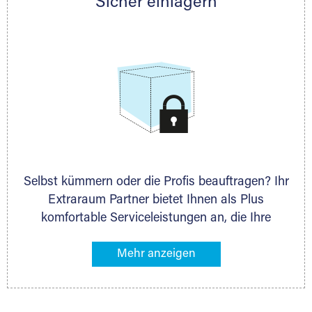
Sicher einlagern
persönlich hinsichtlich Lagervolumen und zu
allen weiteren Fragen, die Sie haben.
Selbst kümmern oder die Profis beauftragen? Ihr
Extraraum Partner bietet Ihnen als Plus
komfortable Serviceleistungen an, die Ihre
Lagerung besonders bequem machen. Dazu
gehören z. B. Verpackungsservice, Lieferung von
Packmaterial sowie Abholung und Rückholung.
Ihr Lagergut wird bei Ihrem Extraraum Partner
sicher verwahrt: trocken, staubfrei, auf Wunsch