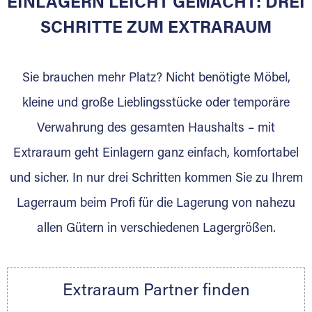
EINLAGERN LEICHT GEMACHT: DREI
Sie bieten Kunden Lagerraum zur Miete, der
für die Einlagerung von Umzugsgut gebaut
SCHRITTE ZUM EXTRARAUM
wurde? Werden Sie jetzt Extraraum Partner
und generieren Sie über das Portal neue
Sie brauchen mehr Platz? Nicht benötigte Möbel,
Lagerkunden und Vermietungen.
kleine und große Lieblingsstücke oder temporäre
Ihre Vorteile als Extraraum Partner:
Verwahrung des gesamten Haushalts – mit
Marktgerechte Preise
Digitale Buchungsplattform
Extraraum geht Einlagern ganz einfach, komfortabel
Flexibel auf Sie ausgerichtet
und sicher. In nur drei Schritten kommen Sie zu Ihrem
Gewinnung von Neukunden
Lagerraum beim Profi für die Lagerung von nahezu
Sprechen Sie uns an, wir freuen uns auf Ihre
allen Gütern in verschiedenen Lagergrößen.
Nachricht.
Ihre Ansprechpartnerin:
Thorsten Klemt
Extraraum Partner finden
Telefon:
+49 6145 5442 - 404