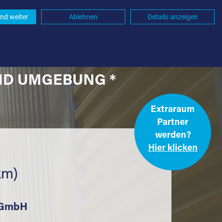
nd weiter
Ablehnen
Details anzeigen
UND UMGEBUNG *
Extraraum
Partner
werden?
Hier klicken
.
km)
k GmbH