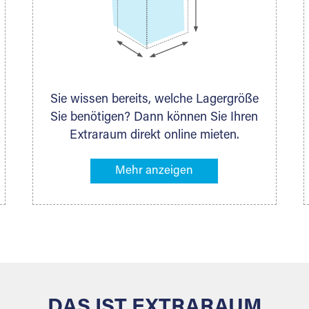
Sie wissen bereits, welche Lagergröße
Sie benötigen? Dann können Sie Ihren
Extraraum direkt online mieten.
Alternativ klicken Sie in unserer
Lagerliste die entsprechenden
Gegenstände an, die Sie einlagern
möchten – das Volumen wird sofort
und exakt für Sie ermittelt. Natürlich
steht Ihnen Ihr Extraraum Partner auch
gern zur Seite und berät Sie persönlich
hinsichtlich Lagervolumen und zu allen
weiteren Fragen, die Sie haben.
DAS IST EXTRARAUM