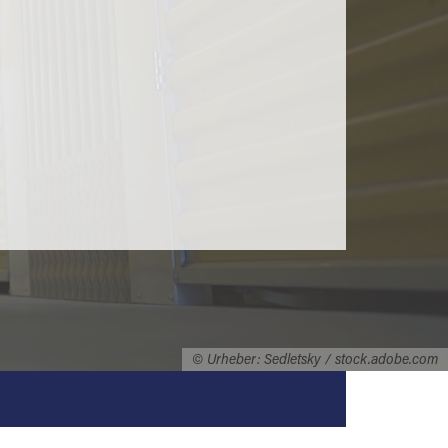
© Urheber: Sedletsky / stock.adobe.com