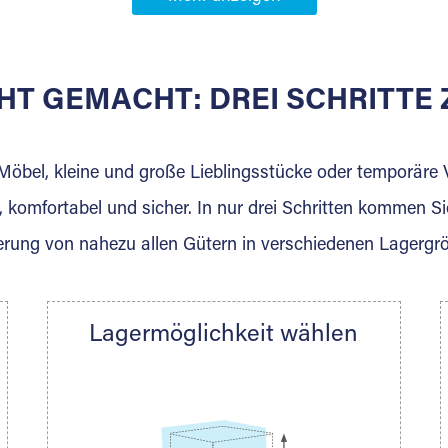
Partner in
lhof
HT GEMACHT: DREI SCHRITT
 der für die Einlagerung von Umzugsgut gebaut wurde? W
agerkunden und Vermietungen.
 Möbel, kleine und große Lieblingsstücke oder temporär
 komfortabel und sicher. In nur drei Schritten kommen Si
rung von nahezu allen Gütern in verschiedenen Lagergr
Ihre Nachricht.
Lagermöglichkeit wählen