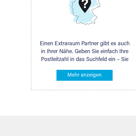
DMG Aktiengesellschaft
Schieferstein 11A
65439 Flörsheim
www.dmg-ag.com
Einen Extraraum Partner gibt es auch
in Ihrer Nähe. Geben Sie einfach Ihre
Postleitzahl in das Suchfeld ein – Sie
erhalten sofort die Kontaktdaten des
Partners mit Lagermöglichkeiten in
Ihrer Nähe. An zahlreichen Orten
können Sie anschließend Ihren
Lagerraum direkt online mieten. Gibt es
Extraraum noch nicht an Ihrem Ort,
kontaktieren Sie den nächstgelegenen
Partner und besprechen alles
persönlich.