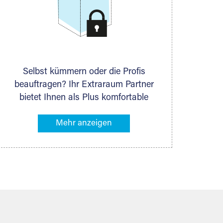
Selbst kümmern oder die Profis
beauftragen? Ihr Extraraum Partner
bietet Ihnen als Plus komfortable
Serviceleistungen an, die Ihre Lagerung
besonders bequem machen. Dazu
gehören z. B. Verpackungsservice,
Lieferung von Packmaterial sowie
Abholung und Rückholung. Ihr
Lagergut wird bei Ihrem Extraraum
Partner sicher verwahrt: trocken,
staubfrei, auf Wunsch versiegelt.
Natürlich erfüllen die Lagerhallen alle