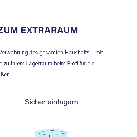
E ZUM EXTRARAUM
erden Sie jetzt Extraraum Partner und
e Verwahrung des gesamten Haushalts – mit
e zu Ihrem Lagerraum beim Profi für die
ößen.
Sicher einlagern