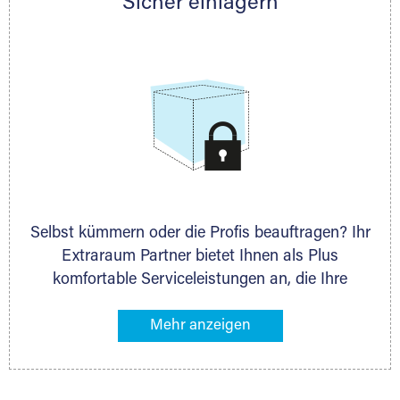
Sicher einlagern
persönlich hinsichtlich Lagervolumen und zu
allen weiteren Fragen, die Sie haben.
Selbst kümmern oder die Profis beauftragen? Ihr
Extraraum Partner bietet Ihnen als Plus
komfortable Serviceleistungen an, die Ihre
Lagerung besonders bequem machen. Dazu
gehören z. B. Verpackungsservice, Lieferung von
Packmaterial sowie Abholung und Rückholung.
Ihr Lagergut wird bei Ihrem Extraraum Partner
sicher verwahrt: trocken, staubfrei, auf Wunsch