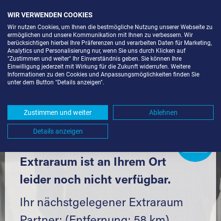
WIR VERWENDEN COOKIES
Wir nutzen Cookies, um Ihnen die bestmögliche Nutzung unserer Webseite zu
ermöglichen und unsere Kommunikation mit Ihnen zu verbessern. Wir
berücksichtigen hierbei Ihre Präferenzen und verarbeiten Daten für Marketing,
Analytics und Personalisierung nur, wenn Sie uns durch Klicken auf
"Zustimmen und weiter" Ihr Einverständnis geben. Sie können Ihre
Einwilligung jederzeit mit Wirkung für die Zukunft widerrufen. Weitere
SELF STORAGE IN ASCHAU A. INN
Informationen zu den Cookies und Anpassungsmöglichkeiten finden Sie
unter dem Button "Details anzeigen".
(84544) UND UMGEBUNG *
Komfortabel einlagern mit Extraraum
Zustimmen und weiter
Ablehnen
Details anzeigen
Extraraum
Partner
werden?
Hier klicken
Extraraum ist an Ihrem Ort
leider noch nicht verfügbar.
Ihr nächstgelegener Extraraum