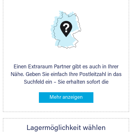
E-Mail:
thorsten.klemt@extraraum.de
DMG Aktiengesellschaft
Schieferstein 11A
65439 Flörsheim
www.dmg-ag.com
Einen Extraraum Partner gibt es auch in Ihrer
Nähe. Geben Sie einfach Ihre Postleitzahl in das
Suchfeld ein – Sie erhalten sofort die
Kontaktdaten des Partners mit
Lagermöglichkeiten in Ihrer Nähe. An zahlreichen
Orten können Sie anschließend Ihren Lagerraum
direkt online mieten. Gibt es Extraraum noch
nicht an Ihrem Ort, kontaktieren Sie den
Lagermöglichkeit wählen
nächstgelegenen Partner und besprechen alles