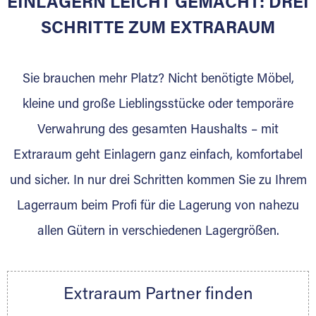
EINLAGERN LEICHT GEMACHT: DREI
Sie bieten Kunden Lagerraum zur Miete, der
für die Einlagerung von Umzugsgut gebaut
SCHRITTE ZUM EXTRARAUM
wurde? Werden Sie jetzt Extraraum Partner
und generieren Sie über das Portal neue
Sie brauchen mehr Platz? Nicht benötigte Möbel,
Lagerkunden und Vermietungen.
kleine und große Lieblingsstücke oder temporäre
Ihre Vorteile als Extraraum Partner:
Verwahrung des gesamten Haushalts – mit
Marktgerechte Preise
Digitale Buchungsplattform
Extraraum geht Einlagern ganz einfach, komfortabel
Flexibel auf Sie ausgerichtet
und sicher. In nur drei Schritten kommen Sie zu Ihrem
Gewinnung von Neukunden
Lagerraum beim Profi für die Lagerung von nahezu
Sprechen Sie uns an, wir freuen uns auf Ihre
allen Gütern in verschiedenen Lagergrößen.
Nachricht.
Ihre Ansprechpartnerin:
Thorsten Klemt
Extraraum Partner finden
Telefon:
+49 6145 5442 - 404