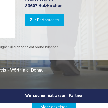
83607 Holzkirchen
Zur Partnerseite
fügbar und daher nicht online buchbar.
eis
›
Wörth a.d. Donau
Wir suchen Extraraum Partner