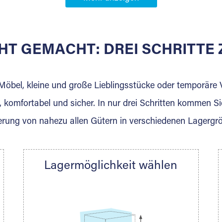
Partner in
au
HT GEMACHT: DREI SCHRITT
 der für die Einlagerung von Umzugsgut gebaut wurde? W
agerkunden und Vermietungen.
 Möbel, kleine und große Lieblingsstücke oder temporär
 komfortabel und sicher. In nur drei Schritten kommen Si
rung von nahezu allen Gütern in verschiedenen Lagergr
Ihre Nachricht.
Lagermöglichkeit wählen