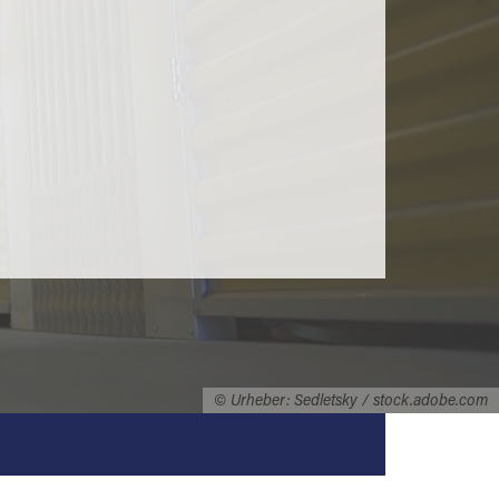
© Urheber: Sedletsky / stock.adobe.com