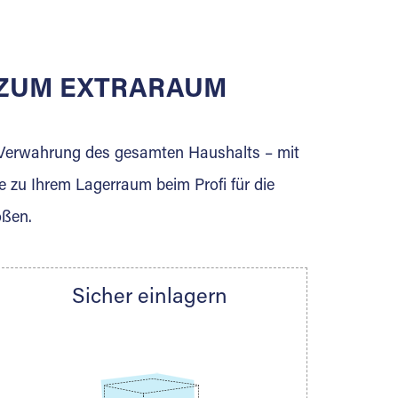
E ZUM EXTRARAUM
erden Sie jetzt Extraraum Partner und
e Verwahrung des gesamten Haushalts – mit
e zu Ihrem Lagerraum beim Profi für die
ößen.
Sicher einlagern