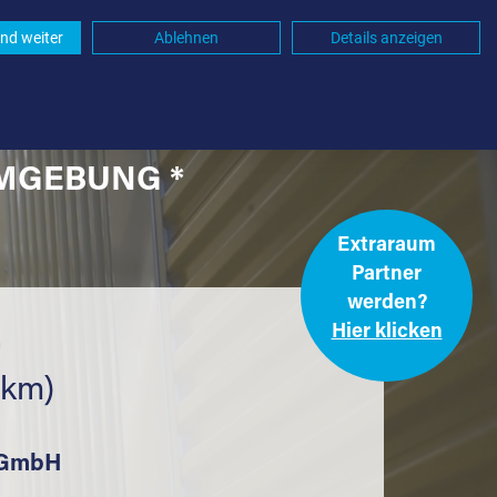
nd weiter
Ablehnen
Details anzeigen
UMGEBUNG *
Extraraum
Partner
werden?
Hier klicken
.
 km)
k GmbH