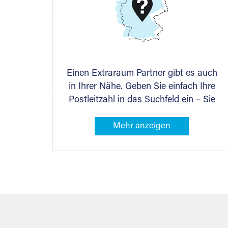
DMG Aktiengesellschaft
Schieferstein 11A
65439 Flörsheim
www.dmg-ag.com
Einen Extraraum Partner gibt es auch
in Ihrer Nähe. Geben Sie einfach Ihre
Postleitzahl in das Suchfeld ein – Sie
erhalten sofort die Kontaktdaten des
Partners mit Lagermöglichkeiten in
Ihrer Nähe. An zahlreichen Orten
können Sie anschließend Ihren
Lagerraum direkt online mieten. Gibt es
Extraraum noch nicht an Ihrem Ort,
kontaktieren Sie den nächstgelegenen
Partner und besprechen alles
persönlich.