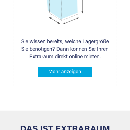
Sie wissen bereits, welche Lagergröße
Sie benötigen? Dann können Sie Ihren
Extraraum direkt online mieten.
Alternativ klicken Sie in unserer
Lagerliste die entsprechenden
Gegenstände an, die Sie einlagern
möchten – das Volumen wird sofort
und exakt für Sie ermittelt. Natürlich
steht Ihnen Ihr Extraraum Partner auch
gern zur Seite und berät Sie persönlich
hinsichtlich Lagervolumen und zu allen
weiteren Fragen, die Sie haben.
DAS IST EXTRARAUM