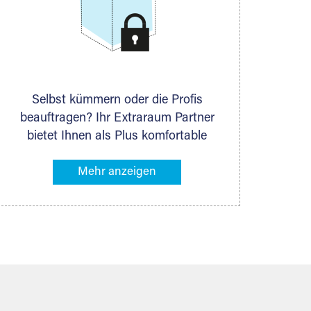
Selbst kümmern oder die Profis
beauftragen? Ihr Extraraum Partner
bietet Ihnen als Plus komfortable
Serviceleistungen an, die Ihre Lagerung
besonders bequem machen. Dazu
gehören z. B. Verpackungsservice,
Lieferung von Packmaterial sowie
Abholung und Rückholung. Ihr
Lagergut wird bei Ihrem Extraraum
Partner sicher verwahrt: trocken,
staubfrei, auf Wunsch versiegelt.
Natürlich erfüllen die Lagerhallen alle