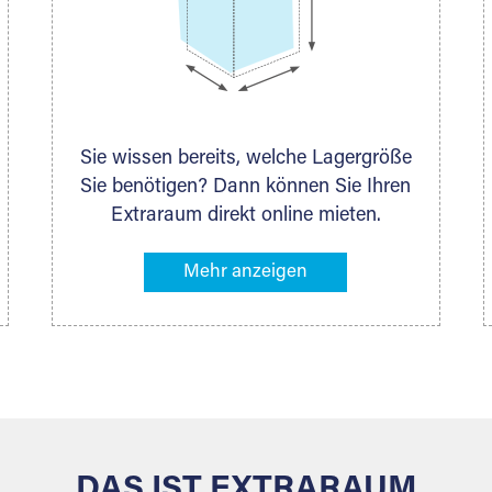
Sie wissen bereits, welche Lagergröße
Sie benötigen? Dann können Sie Ihren
Extraraum direkt online mieten.
Alternativ klicken Sie in unserer
Lagerliste die entsprechenden
Gegenstände an, die Sie einlagern
möchten – das Volumen wird sofort
und exakt für Sie ermittelt. Natürlich
steht Ihnen Ihr Extraraum Partner auch
gern zur Seite und berät Sie persönlich
hinsichtlich Lagervolumen und zu allen
weiteren Fragen, die Sie haben.
DAS IST EXTRARAUM