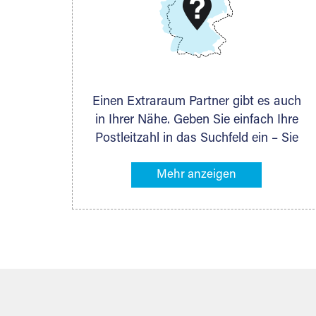
DMG Aktiengesellschaft
Schieferstein 11A
65439 Flörsheim
www.dmg-ag.com
Einen Extraraum Partner gibt es auch
in Ihrer Nähe. Geben Sie einfach Ihre
Postleitzahl in das Suchfeld ein – Sie
erhalten sofort die Kontaktdaten des
Partners mit Lagermöglichkeiten in
Ihrer Nähe. An zahlreichen Orten
können Sie anschließend Ihren
Lagerraum direkt online mieten. Gibt es
Extraraum noch nicht an Ihrem Ort,
kontaktieren Sie den nächstgelegenen
Partner und besprechen alles
persönlich.