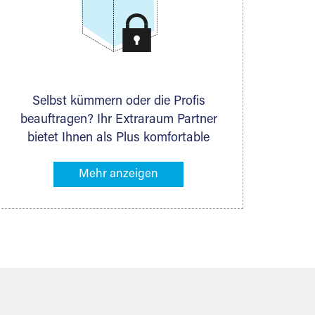
Selbst kümmern oder die Profis
beauftragen? Ihr Extraraum Partner
bietet Ihnen als Plus komfortable
Serviceleistungen an, die Ihre Lagerung
besonders bequem machen. Dazu
gehören z. B. Verpackungsservice,
Lieferung von Packmaterial sowie
Abholung und Rückholung. Ihr
Lagergut wird bei Ihrem Extraraum
Partner sicher verwahrt: trocken,
staubfrei, auf Wunsch versiegelt.
Natürlich erfüllen die Lagerhallen alle