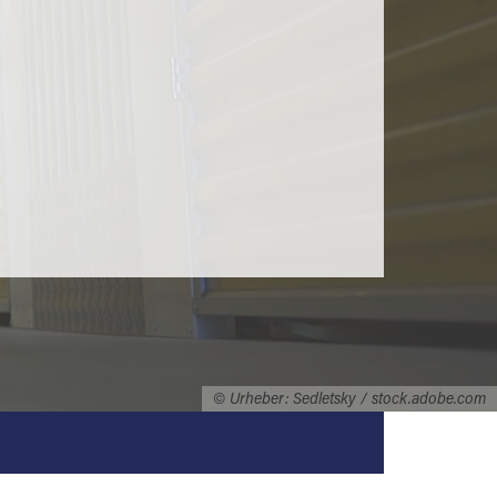
© Urheber: Sedletsky / stock.adobe.com