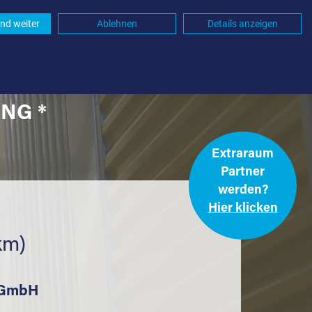
nd weiter
Ablehnen
Details anzeigen
NG *
Extraraum
Partner
werden?
Hier klicken
.
km)
k GmbH