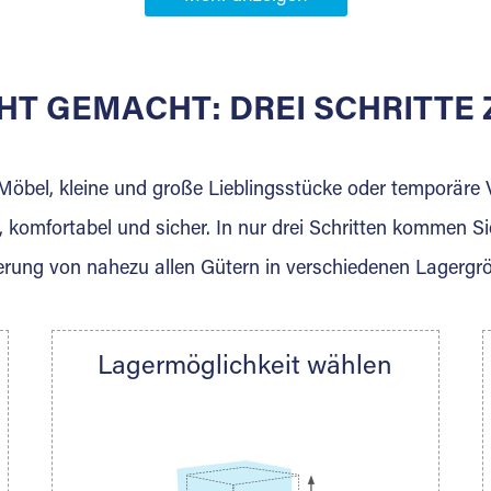
Partner in
HT GEMACHT: DREI SCHRITT
 der für die Einlagerung von Umzugsgut gebaut wurde? W
agerkunden und Vermietungen.
 Möbel, kleine und große Lieblingsstücke oder temporär
 komfortabel und sicher. In nur drei Schritten kommen Si
rung von nahezu allen Gütern in verschiedenen Lagergr
Ihre Nachricht.
Lagermöglichkeit wählen