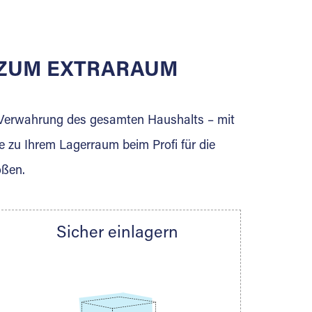
E ZUM EXTRARAUM
erden Sie jetzt Extraraum Partner und
e Verwahrung des gesamten Haushalts – mit
e zu Ihrem Lagerraum beim Profi für die
ößen.
Sicher einlagern