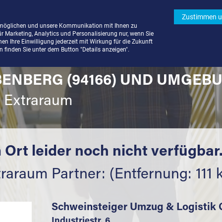
Zustimmen u
rmöglichen und unsere Kommunikation mit Ihnen zu
ür Marketing, Analytics und Personalisierung nur, wenn Sie
n Ihre Einwilligung jederzeit mit Wirkung für die Zukunft
finden Sie unter dem Button "Details anzeigen".
BENBERG (94166) UND UMGEBU
t Extraraum
 Ort leider noch nicht verfügbar
raraum Partner: (Entfernung: 111 
Schweinsteiger Umzug & Logisti
Industriestr. 6