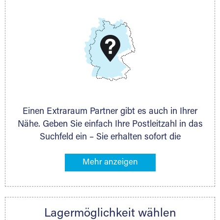
E-Mail:
thorsten.klemt@extraraum.de
DMG Aktiengesellschaft
Schieferstein 11A
65439 Flörsheim
www.dmg-ag.com
Einen Extraraum Partner gibt es auch in Ihrer
Nähe. Geben Sie einfach Ihre Postleitzahl in das
Suchfeld ein – Sie erhalten sofort die
Kontaktdaten des Partners mit
Lagermöglichkeiten in Ihrer Nähe. An zahlreichen
Orten können Sie anschließend Ihren Lagerraum
direkt online mieten. Gibt es Extraraum noch
nicht an Ihrem Ort, kontaktieren Sie den
Lagermöglichkeit wählen
nächstgelegenen Partner und besprechen alles