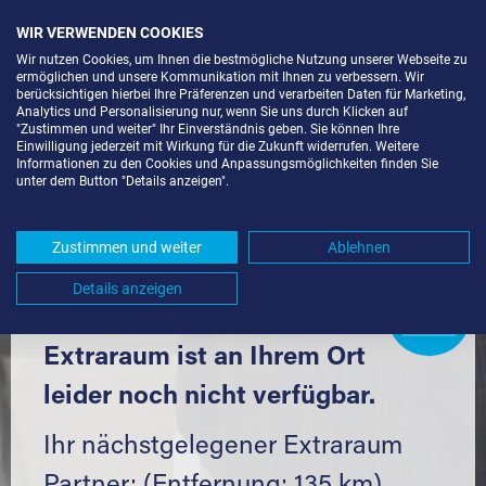
WIR VERWENDEN COOKIES
Wir nutzen Cookies, um Ihnen die bestmögliche Nutzung unserer Webseite zu
ermöglichen und unsere Kommunikation mit Ihnen zu verbessern. Wir
berücksichtigen hierbei Ihre Präferenzen und verarbeiten Daten für Marketing,
Analytics und Personalisierung nur, wenn Sie uns durch Klicken auf
"Zustimmen und weiter" Ihr Einverständnis geben. Sie können Ihre
Einwilligung jederzeit mit Wirkung für die Zukunft widerrufen. Weitere
SELF STORAGE IN STEINACH (94377)
Informationen zu den Cookies und Anpassungsmöglichkeiten finden Sie
unter dem Button "Details anzeigen".
UND UMGEBUNG *
Komfortabel einlagern mit Extraraum
Zustimmen und weiter
Ablehnen
Details anzeigen
Extraraum
Partner
werden?
Hier klicken
Extraraum ist an Ihrem Ort
leider noch nicht verfügbar.
Ihr nächstgelegener Extraraum