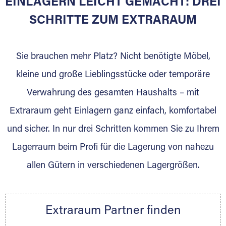
EINLAGERN LEICHT GEMACHT: DREI
Sie bieten Kunden Lagerraum zur Miete, der
für die Einlagerung von Umzugsgut gebaut
SCHRITTE ZUM EXTRARAUM
wurde? Werden Sie jetzt Extraraum Partner
und generieren Sie über das Portal neue
Sie brauchen mehr Platz? Nicht benötigte Möbel,
Lagerkunden und Vermietungen.
kleine und große Lieblingsstücke oder temporäre
Ihre Vorteile als Extraraum Partner:
Verwahrung des gesamten Haushalts – mit
Marktgerechte Preise
Digitale Buchungsplattform
Extraraum geht Einlagern ganz einfach, komfortabel
Flexibel auf Sie ausgerichtet
und sicher. In nur drei Schritten kommen Sie zu Ihrem
Gewinnung von Neukunden
Lagerraum beim Profi für die Lagerung von nahezu
Sprechen Sie uns an, wir freuen uns auf Ihre
allen Gütern in verschiedenen Lagergrößen.
Nachricht.
Ihre Ansprechpartnerin:
Thorsten Klemt
Extraraum Partner finden
Telefon:
+49 6145 5442 - 404