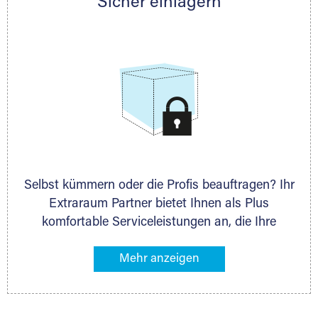
Sicher einlagern
persönlich hinsichtlich Lagervolumen und zu
allen weiteren Fragen, die Sie haben.
Selbst kümmern oder die Profis beauftragen? Ihr
Extraraum Partner bietet Ihnen als Plus
komfortable Serviceleistungen an, die Ihre
Lagerung besonders bequem machen. Dazu
gehören z. B. Verpackungsservice, Lieferung von
Packmaterial sowie Abholung und Rückholung.
Ihr Lagergut wird bei Ihrem Extraraum Partner
sicher verwahrt: trocken, staubfrei, auf Wunsch