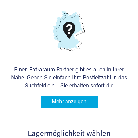
E-Mail:
thorsten.klemt@extraraum.de
DMG Aktiengesellschaft
Schieferstein 11A
65439 Flörsheim
www.dmg-ag.com
Einen Extraraum Partner gibt es auch in Ihrer
Nähe. Geben Sie einfach Ihre Postleitzahl in das
Suchfeld ein – Sie erhalten sofort die
Kontaktdaten des Partners mit
Lagermöglichkeiten in Ihrer Nähe. An zahlreichen
Orten können Sie anschließend Ihren Lagerraum
direkt online mieten. Gibt es Extraraum noch
nicht an Ihrem Ort, kontaktieren Sie den
Lagermöglichkeit wählen
nächstgelegenen Partner und besprechen alles