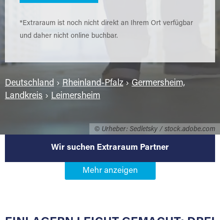
*Extraraum ist noch nicht direkt an Ihrem Ort verfügbar
und daher nicht online buchbar.
Deutschland
›
Rheinland-Pfalz
›
Germersheim,
Landkreis
›
Leimersheim
© Urheber: Sedletsky / stock.adobe.com
Wir suchen Extraraum Partner
Werden Sie Extraraum Partner in
76774 Leimersheim