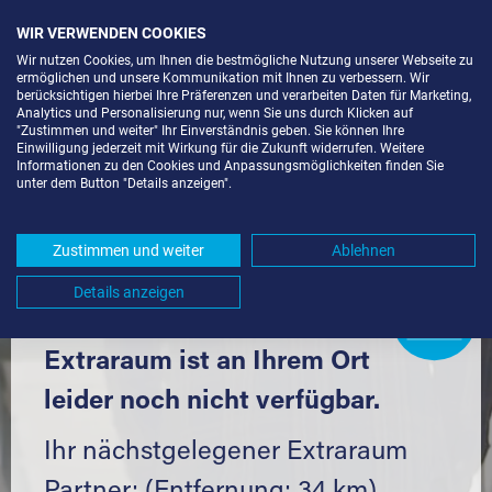
WIR VERWENDEN COOKIES
Wir nutzen Cookies, um Ihnen die bestmögliche Nutzung unserer Webseite zu
ermöglichen und unsere Kommunikation mit Ihnen zu verbessern. Wir
berücksichtigen hierbei Ihre Präferenzen und verarbeiten Daten für Marketing,
Analytics und Personalisierung nur, wenn Sie uns durch Klicken auf
"Zustimmen und weiter" Ihr Einverständnis geben. Sie können Ihre
Einwilligung jederzeit mit Wirkung für die Zukunft widerrufen. Weitere
SELF STORAGE IN LEIMERSHEIM
Informationen zu den Cookies und Anpassungsmöglichkeiten finden Sie
unter dem Button "Details anzeigen".
(76774) UND UMGEBUNG *
Komfortabel einlagern mit Extraraum
Zustimmen und weiter
Ablehnen
Details anzeigen
Extraraum
Partner
werden?
Hier klicken
Extraraum ist an Ihrem Ort
leider noch nicht verfügbar.
Ihr nächstgelegener Extraraum