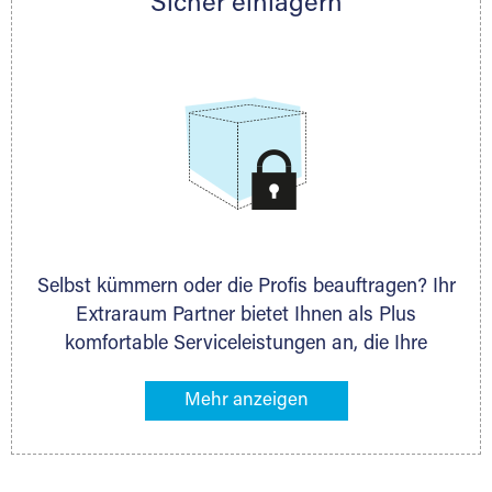
Sicher einlagern
persönlich hinsichtlich Lagervolumen und zu
allen weiteren Fragen, die Sie haben.
Selbst kümmern oder die Profis beauftragen? Ihr
Extraraum Partner bietet Ihnen als Plus
komfortable Serviceleistungen an, die Ihre
Lagerung besonders bequem machen. Dazu
gehören z. B. Verpackungsservice, Lieferung von
Packmaterial sowie Abholung und Rückholung.
Ihr Lagergut wird bei Ihrem Extraraum Partner
sicher verwahrt: trocken, staubfrei, auf Wunsch