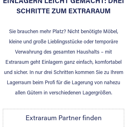
EINLAGERN LEICHT GEMACHT: DREI
Sie bieten Kunden Lagerraum zur Miete, der
für die Einlagerung von Umzugsgut gebaut
SCHRITTE ZUM EXTRARAUM
wurde? Werden Sie jetzt Extraraum Partner
und generieren Sie über das Portal neue
Sie brauchen mehr Platz? Nicht benötigte Möbel,
Lagerkunden und Vermietungen.
kleine und große Lieblingsstücke oder temporäre
Ihre Vorteile als Extraraum Partner:
Verwahrung des gesamten Haushalts – mit
Marktgerechte Preise
Digitale Buchungsplattform
Extraraum geht Einlagern ganz einfach, komfortabel
Flexibel auf Sie ausgerichtet
und sicher. In nur drei Schritten kommen Sie zu Ihrem
Gewinnung von Neukunden
Lagerraum beim Profi für die Lagerung von nahezu
Sprechen Sie uns an, wir freuen uns auf Ihre
allen Gütern in verschiedenen Lagergrößen.
Nachricht.
Ihre Ansprechpartnerin:
Thorsten Klemt
Extraraum Partner finden
Telefon:
+49 6145 5442 - 404