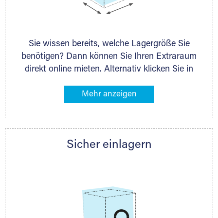
Sie wissen bereits, welche Lagergröße Sie
benötigen? Dann können Sie Ihren Extraraum
direkt online mieten. Alternativ klicken Sie in
unserer Lagerliste die entsprechenden
Gegenstände an, die Sie einlagern möchten –
das Volumen wird sofort und exakt für Sie
Holzcontainer
ermittelt. Natürlich steht Ihnen Ihr Extraraum
Partner auch gern zur Seite und berät Sie
Sicher einlagern
persönlich hinsichtlich Lagervolumen und zu
allen weiteren Fragen, die Sie haben.