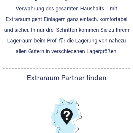
Verwahrung des gesamten Haushalts – mit
DAS SIND WIR
Extraraum geht Einlagern ganz einfach, komfortabel
Wir sind ein Transport- und
und sicher. In nur drei Schritten kommen Sie zu Ihrem
Lagerunternehmen mit der Spezialisierung des
Lagerraum beim Profi für die Lagerung von nahezu
Transports hochsensibler Güter aus
Montabaur. Aus unserer Spezialisierung
allen Gütern in verschiedenen Lagergrößen.
heraus und durch jahrelange Erfahrungen sind
wir Ihr richtiger Partner für Lagerungen. Wir
holen ihre Möbel ab, lagern diese sorgfältig in
Extraraum Partner finden
passenden Lagerboxen und Containern und
bringen Sie wieder dahin zurück wo Sie Ihre
Lieblingsstücke benötigen. Unser Lager ist vor
Witterungseinflüssen geschützt und sicher.
Wir beraten Sie gerne per E-Mail, Telefon oder
vor Ort und erstellen Ihnen ein
maßgeschneidertes Angebot. Denn wir lagern