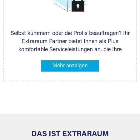
Stahlcontainer
Selbst kümmern oder die Profis beauftragen? Ihr
Extraraum Partner bietet Ihnen als Plus
komfortable Serviceleistungen an, die Ihre
Lagerung besonders bequem machen. Dazu
gehören z. B. Verpackungsservice, Lieferung von
Packmaterial sowie Abholung und Rückholung.
Ihr Lagergut wird bei Ihrem Extraraum Partner
sicher verwahrt: trocken, staubfrei, auf Wunsch
versiegelt. Natürlich erfüllen die Lagerhallen alle
behördlichen Anforderungen.
DAS IST EXTRARAUM