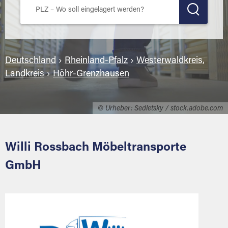
Deutschland
›
Rheinland-Pfalz
›
Westerwaldkreis,
Landkreis
›
Höhr-Grenzhausen
© Urheber: Sedletsky / stock.adobe.com
Willi Rossbach Möbeltransporte
GmbH