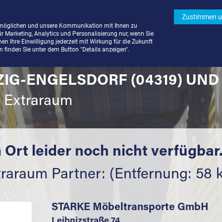
Zustimmen u
rmöglichen und unsere Kommunikation mit Ihnen zu
ür Marketing, Analytics und Personalisierung nur, wenn Sie
n Ihre Einwilligung jederzeit mit Wirkung für die Zukunft
finden Sie unter dem Button "Details anzeigen".
PZIG-ENGELSDORF (04319) UN
t Extraraum
 Ort leider noch nicht verfügbar
traraum Partner: (Entfernung: 58 
STARKE Möbeltransporte GmbH
Leibnizstraße 74