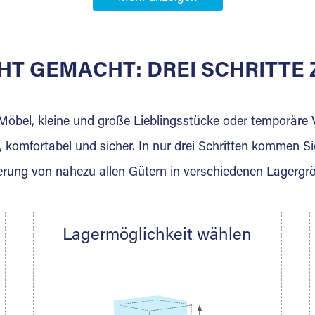
Partner in
orf
HT GEMACHT: DREI SCHRITT
 der für die Einlagerung von Umzugsgut gebaut wurde? W
agerkunden und Vermietungen.
 Möbel, kleine und große Lieblingsstücke oder temporär
 komfortabel und sicher. In nur drei Schritten kommen Si
rung von nahezu allen Gütern in verschiedenen Lagergr
Ihre Nachricht.
Lagermöglichkeit wählen