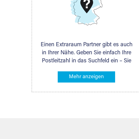
DMG Aktiengesellschaft
Schieferstein 11A
65439 Flörsheim
www.dmg-ag.com
Einen Extraraum Partner gibt es auch
in Ihrer Nähe. Geben Sie einfach Ihre
Postleitzahl in das Suchfeld ein – Sie
erhalten sofort die Kontaktdaten des
Partners mit Lagermöglichkeiten in
Ihrer Nähe. An zahlreichen Orten
können Sie anschließend Ihren
Lagerraum direkt online mieten. Gibt es
Extraraum noch nicht an Ihrem Ort,
kontaktieren Sie den nächstgelegenen
Partner und besprechen alles
persönlich.