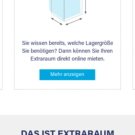
Sie wissen bereits, welche Lagergröße
Sie benötigen? Dann können Sie Ihren
Extraraum direkt online mieten.
Alternativ klicken Sie in unserer
Lagerliste die entsprechenden
Gegenstände an, die Sie einlagern
möchten – das Volumen wird sofort
und exakt für Sie ermittelt. Natürlich
steht Ihnen Ihr Extraraum Partner auch
gern zur Seite und berät Sie persönlich
hinsichtlich Lagervolumen und zu allen
weiteren Fragen, die Sie haben.
DAS IST EXTRARAUM