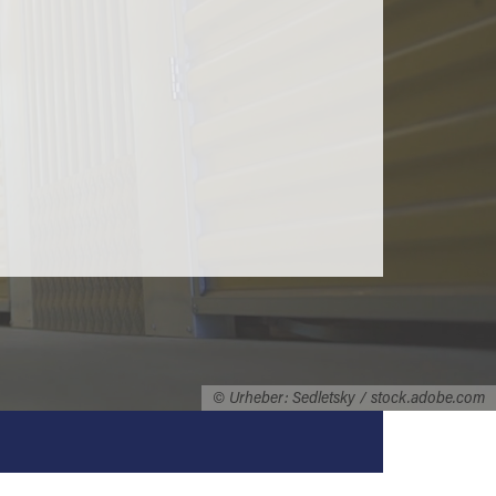
© Urheber: Sedletsky / stock.adobe.com