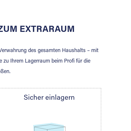
E ZUM EXTRARAUM
erden Sie jetzt Extraraum Partner und
e Verwahrung des gesamten Haushalts – mit
e zu Ihrem Lagerraum beim Profi für die
ößen.
Sicher einlagern