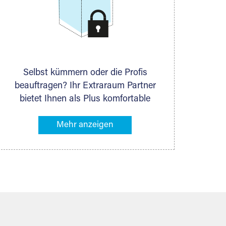
Selbst kümmern oder die Profis
beauftragen? Ihr Extraraum Partner
bietet Ihnen als Plus komfortable
Serviceleistungen an, die Ihre Lagerung
besonders bequem machen. Dazu
gehören z. B. Verpackungsservice,
Lieferung von Packmaterial sowie
Abholung und Rückholung. Ihr
Lagergut wird bei Ihrem Extraraum
Partner sicher verwahrt: trocken,
staubfrei, auf Wunsch versiegelt.
Natürlich erfüllen die Lagerhallen alle