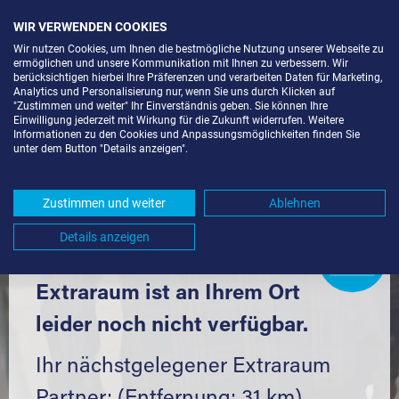
WIR VERWENDEN COOKIES
Wir nutzen Cookies, um Ihnen die bestmögliche Nutzung unserer Webseite zu
ermöglichen und unsere Kommunikation mit Ihnen zu verbessern. Wir
berücksichtigen hierbei Ihre Präferenzen und verarbeiten Daten für Marketing,
Analytics und Personalisierung nur, wenn Sie uns durch Klicken auf
"Zustimmen und weiter" Ihr Einverständnis geben. Sie können Ihre
Einwilligung jederzeit mit Wirkung für die Zukunft widerrufen. Weitere
SELF STORAGE IN NEUMARK (08496)
Informationen zu den Cookies und Anpassungsmöglichkeiten finden Sie
unter dem Button "Details anzeigen".
UND UMGEBUNG *
Komfortabel einlagern mit Extraraum
Zustimmen und weiter
Ablehnen
Details anzeigen
Extraraum
Partner
werden?
Hier klicken
Extraraum ist an Ihrem Ort
leider noch nicht verfügbar.
Ihr nächstgelegener Extraraum