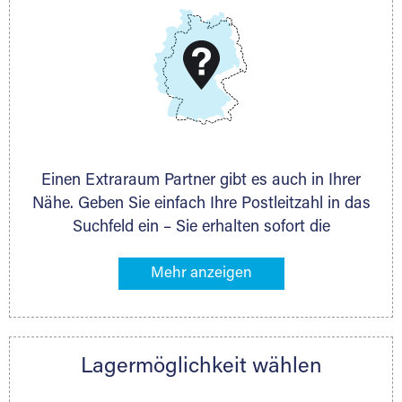
DMG Aktiengesellschaft
Schieferstein 11A
65439 Flörsheim
www.dmg-ag.com
Einen Extraraum Partner gibt es auch in Ihrer
Nähe. Geben Sie einfach Ihre Postleitzahl in das
Suchfeld ein – Sie erhalten sofort die
Kontaktdaten des Partners mit
Lagermöglichkeiten in Ihrer Nähe. An zahlreichen
Orten können Sie anschließend Ihren Lagerraum
direkt online mieten. Gibt es Extraraum noch
nicht an Ihrem Ort, kontaktieren Sie den
Lagermöglichkeit wählen
nächstgelegenen Partner und besprechen alles
persönlich.