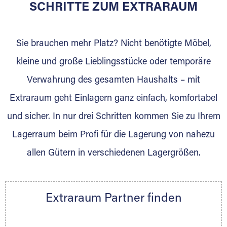
für die Einlagerung von Umzugsgut gebaut
SCHRITTE ZUM EXTRARAUM
wurde? Werden Sie jetzt Extraraum Partner
und generieren Sie über das Portal neue
Sie brauchen mehr Platz? Nicht benötigte Möbel,
Lagerkunden und Vermietungen.
kleine und große Lieblingsstücke oder temporäre
Ihre Vorteile als Extraraum Partner:
Verwahrung des gesamten Haushalts – mit
Marktgerechte Preise
Digitale Buchungsplattform
Extraraum geht Einlagern ganz einfach, komfortabel
Flexibel auf Sie ausgerichtet
und sicher. In nur drei Schritten kommen Sie zu Ihrem
Gewinnung von Neukunden
Lagerraum beim Profi für die Lagerung von nahezu
Sprechen Sie uns an, wir freuen uns auf Ihre
allen Gütern in verschiedenen Lagergrößen.
Nachricht.
Ihre Ansprechpartnerin:
Thorsten Klemt
Extraraum Partner finden
Telefon:
+49 6145 5442 - 404
E-Mail:
thorsten.klemt@extraraum.de