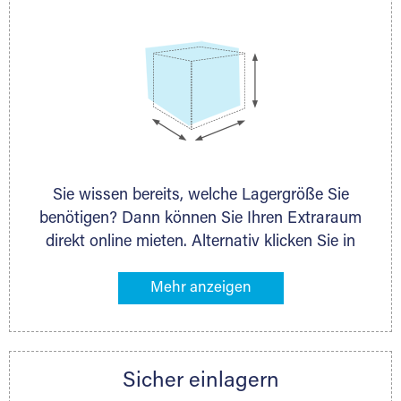
Sie wissen bereits, welche Lagergröße Sie
benötigen? Dann können Sie Ihren Extraraum
direkt online mieten. Alternativ klicken Sie in
unserer Lagerliste die entsprechenden
Gegenstände an, die Sie einlagern möchten –
das Volumen wird sofort und exakt für Sie
ermittelt. Natürlich steht Ihnen Ihr Extraraum
Partner auch gern zur Seite und berät Sie
Sicher einlagern
persönlich hinsichtlich Lagervolumen und zu