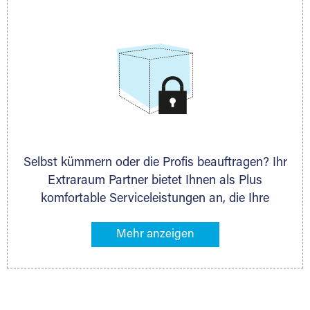
allen weiteren Fragen, die Sie haben.
Selbst kümmern oder die Profis beauftragen? Ihr
Extraraum Partner bietet Ihnen als Plus
komfortable Serviceleistungen an, die Ihre
Lagerung besonders bequem machen. Dazu
gehören z. B. Verpackungsservice, Lieferung von
Packmaterial sowie Abholung und Rückholung.
Ihr Lagergut wird bei Ihrem Extraraum Partner
sicher verwahrt: trocken, staubfrei, auf Wunsch
versiegelt. Natürlich erfüllen die Lagerhallen alle