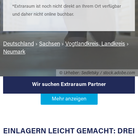
*Extraraum ist noch nicht direkt an Ihrem Ort verfügbar
und daher nicht online buchbar.
Deutschland
›
Sachsen
›
Vogtlandkreis, Landkreis
›
Neumark
© Urheber: Sedletsky / stock.adobe.com
Wir suchen Extraraum Partner
Werden Sie Extraraum Partner in
08496 Neumark
EINLAGERN LEICHT GEMACHT: DREI
Sie bieten Kunden Lagerraum zur Miete, der