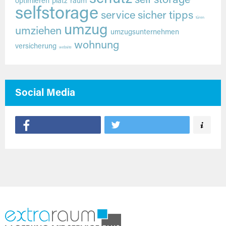
self storage
optimieren
platz
raum
selfstorage
service
sicher
tipps
türen
umzug
umziehen
umzugsunternehmen
wohnung
versicherung
website
Social Media