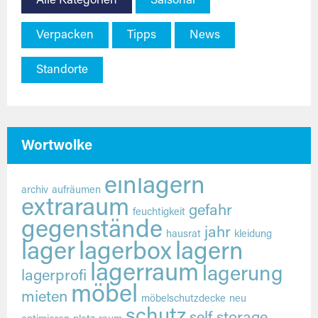
Alle Kategorien
Saisonal
Verpacken
Tipps
News
Standorte
Wortwolke
einlagern
archiv
aufräumen
extraraum
gefahr
feuchtigkeit
gegenstände
jahr
hausrat
kleidung
lager
lagerbox
lagern
lagerraum
lagerung
lagerprofi
möbel
mieten
möbelschutzdecke
neu
schutz