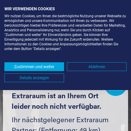
WIR VERWENDEN COOKIES
Wir nutzen Cookies, um Ihnen die bestmögliche Nutzung unserer Webseite zu
ermöglichen und unsere Kommunikation mit Ihnen zu verbessern. Wir
berücksichtigen hierbei Ihre Präferenzen und verarbeiten Daten für Marketing,
Analytics und Personalisierung nur, wenn Sie uns durch Klicken auf
"Zustimmen und weiter" Ihr Einverständnis geben. Sie können Ihre
Einwilligung jederzeit mit Wirkung für die Zukunft widerrufen. Weitere
LAGERBOX IN AMSTETTEN (73340)
Informationen zu den Cookies und Anpassungsmöglichkeiten finden Sie
unter dem Button "Details anzeigen".
UND UMGEBUNG *
Komfortabel einlagern mit Extraraum
Zustimmen und weiter
Ablehnen
Details anzeigen
Extraraum
Partner
werden?
Hier klicken
Extraraum ist an Ihrem Ort
leider noch nicht verfügbar.
Ihr nächstgelegener Extraraum