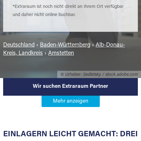
*Extraraum ist noch nicht direkt an Ihrem Ort verfügbar
und daher nicht online buchbar.
Deutschland
›
Baden-Württemberg
›
Alb-Donau-
Kreis, Landkreis
›
Amstetten
© Urheber: Sedletsky / stock.adobe.com
Wir suchen Extraraum Partner
Werden Sie Extraraum Partner in
73340 Amstetten
EINLAGERN LEICHT GEMACHT: DREI
Sie bieten Kunden Lagerraum zur Miete, der