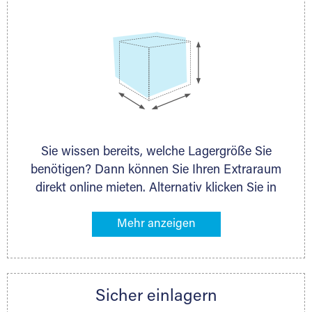
Sie wissen bereits, welche Lagergröße Sie
benötigen? Dann können Sie Ihren Extraraum
direkt online mieten. Alternativ klicken Sie in
unserer Lagerliste die entsprechenden
Gegenstände an, die Sie einlagern möchten –
das Volumen wird sofort und exakt für Sie
ermittelt. Natürlich steht Ihnen Ihr Extraraum
Partner auch gern zur Seite und berät Sie
Sicher einlagern
persönlich hinsichtlich Lagervolumen und zu