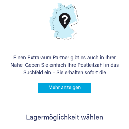
DMG Aktiengesellschaft
Schieferstein 11A
65439 Flörsheim
www.dmg-ag.com
Einen Extraraum Partner gibt es auch in Ihrer
Nähe. Geben Sie einfach Ihre Postleitzahl in das
Suchfeld ein – Sie erhalten sofort die
Kontaktdaten des Partners mit
Lagermöglichkeiten in Ihrer Nähe. An zahlreichen
Orten können Sie anschließend Ihren Lagerraum
direkt online mieten. Gibt es Extraraum noch
nicht an Ihrem Ort, kontaktieren Sie den
Lagermöglichkeit wählen
nächstgelegenen Partner und besprechen alles
persönlich.