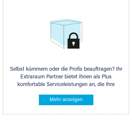
allen weiteren Fragen, die Sie haben.
Selbst kümmern oder die Profis beauftragen? Ihr
Extraraum Partner bietet Ihnen als Plus
komfortable Serviceleistungen an, die Ihre
Lagerung besonders bequem machen. Dazu
gehören z. B. Verpackungsservice, Lieferung von
Packmaterial sowie Abholung und Rückholung.
Ihr Lagergut wird bei Ihrem Extraraum Partner
sicher verwahrt: trocken, staubfrei, auf Wunsch
versiegelt. Natürlich erfüllen die Lagerhallen alle