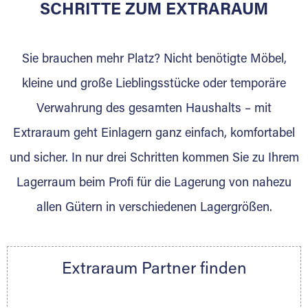
für die Einlagerung von Umzugsgut gebaut
SCHRITTE ZUM EXTRARAUM
wurde? Werden Sie jetzt Extraraum Partner
und generieren Sie über das Portal neue
Sie brauchen mehr Platz? Nicht benötigte Möbel,
Lagerkunden und Vermietungen.
kleine und große Lieblingsstücke oder temporäre
Ihre Vorteile als Extraraum Partner:
Verwahrung des gesamten Haushalts – mit
Marktgerechte Preise
Digitale Buchungsplattform
Extraraum geht Einlagern ganz einfach, komfortabel
Flexibel auf Sie ausgerichtet
und sicher. In nur drei Schritten kommen Sie zu Ihrem
Gewinnung von Neukunden
Lagerraum beim Profi für die Lagerung von nahezu
Sprechen Sie uns an, wir freuen uns auf Ihre
allen Gütern in verschiedenen Lagergrößen.
Nachricht.
Ihre Ansprechpartnerin:
Thorsten Klemt
Extraraum Partner finden
Telefon:
+49 6145 5442 - 404
E-Mail:
thorsten.klemt@extraraum.de