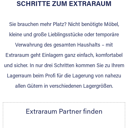
für die Einlagerung von Umzugsgut gebaut
SCHRITTE ZUM EXTRARAUM
wurde? Werden Sie jetzt Extraraum Partner
und generieren Sie über das Portal neue
Sie brauchen mehr Platz? Nicht benötigte Möbel,
Lagerkunden und Vermietungen.
kleine und große Lieblingsstücke oder temporäre
Ihre Vorteile als Extraraum Partner:
Verwahrung des gesamten Haushalts – mit
Marktgerechte Preise
Digitale Buchungsplattform
Extraraum geht Einlagern ganz einfach, komfortabel
Flexibel auf Sie ausgerichtet
und sicher. In nur drei Schritten kommen Sie zu Ihrem
Gewinnung von Neukunden
Lagerraum beim Profi für die Lagerung von nahezu
Sprechen Sie uns an, wir freuen uns auf Ihre
allen Gütern in verschiedenen Lagergrößen.
Nachricht.
Ihre Ansprechpartnerin:
Thorsten Klemt
Extraraum Partner finden
Telefon:
+49 6145 5442 - 404
E-Mail:
thorsten.klemt@extraraum.de