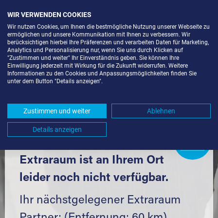
WIR VERWENDEN COOKIES
Wir nutzen Cookies, um Ihnen die bestmögliche Nutzung unserer Webseite zu
ermöglichen und unsere Kommunikation mit Ihnen zu verbessern. Wir
berücksichtigen hierbei Ihre Präferenzen und verarbeiten Daten für Marketing,
Analytics und Personalisierung nur, wenn Sie uns durch Klicken auf
"Zustimmen und weiter" Ihr Einverständnis geben. Sie können Ihre
Einwilligung jederzeit mit Wirkung für die Zukunft widerrufen. Weitere
LAGERBOX IN BREITINGEN (89183)
Informationen zu den Cookies und Anpassungsmöglichkeiten finden Sie
unter dem Button "Details anzeigen".
UND UMGEBUNG *
Komfortabel einlagern mit Extraraum
Zustimmen und weiter
Ablehnen
Details anzeigen
Extraraum
Partner
werden?
Hier klicken
Extraraum ist an Ihrem Ort
leider noch nicht verfügbar.
Ihr nächstgelegener Extraraum