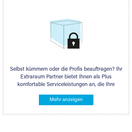
allen weiteren Fragen, die Sie haben.
Selbst kümmern oder die Profis beauftragen? Ihr
Extraraum Partner bietet Ihnen als Plus
komfortable Serviceleistungen an, die Ihre
Lagerung besonders bequem machen. Dazu
gehören z. B. Verpackungsservice, Lieferung von
Packmaterial sowie Abholung und Rückholung.
Ihr Lagergut wird bei Ihrem Extraraum Partner
sicher verwahrt: trocken, staubfrei, auf Wunsch
versiegelt. Natürlich erfüllen die Lagerhallen alle