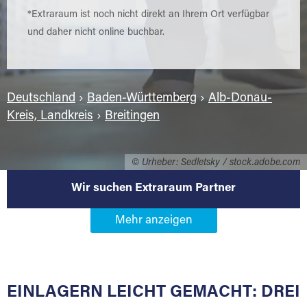
*Extraraum ist noch nicht direkt an Ihrem Ort verfügbar
und daher nicht online buchbar.
Deutschland
›
Baden-Württemberg
›
Alb-Donau-
Kreis, Landkreis
›
Breitingen
© Urheber: Sedletsky / stock.adobe.com
Wir suchen Extraraum Partner
Werden Sie Extraraum Partner in
89183 Breitingen
EINLAGERN LEICHT GEMACHT: DREI
Sie bieten Kunden Lagerraum zur Miete, der