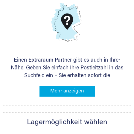
DMG Aktiengesellschaft
Schieferstein 11A
65439 Flörsheim
www.dmg-ag.com
Einen Extraraum Partner gibt es auch in Ihrer
Nähe. Geben Sie einfach Ihre Postleitzahl in das
Suchfeld ein – Sie erhalten sofort die
Kontaktdaten des Partners mit
Lagermöglichkeiten in Ihrer Nähe. An zahlreichen
Orten können Sie anschließend Ihren Lagerraum
direkt online mieten. Gibt es Extraraum noch
nicht an Ihrem Ort, kontaktieren Sie den
Lagermöglichkeit wählen
nächstgelegenen Partner und besprechen alles
persönlich.