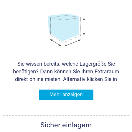
Sie wissen bereits, welche Lagergröße Sie
benötigen? Dann können Sie Ihren Extraraum
direkt online mieten. Alternativ klicken Sie in
unserer Lagerliste die entsprechenden
Gegenstände an, die Sie einlagern möchten –
das Volumen wird sofort und exakt für Sie
ermittelt. Natürlich steht Ihnen Ihr Extraraum
Partner auch gern zur Seite und berät Sie
Sicher einlagern
persönlich hinsichtlich Lagervolumen und zu