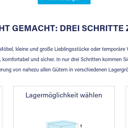
Partner in
HT GEMACHT: DREI SCHRITT
 der für die Einlagerung von Umzugsgut gebaut wurde? W
agerkunden und Vermietungen.
 Möbel, kleine und große Lieblingsstücke oder temporär
 komfortabel und sicher. In nur drei Schritten kommen Si
rung von nahezu allen Gütern in verschiedenen Lagergr
Ihre Nachricht.
Lagermöglichkeit wählen