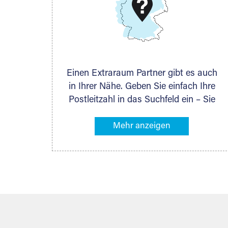
DMG Aktiengesellschaft
Schieferstein 11A
65439 Flörsheim
www.dmg-ag.com
Einen Extraraum Partner gibt es auch
in Ihrer Nähe. Geben Sie einfach Ihre
Postleitzahl in das Suchfeld ein – Sie
erhalten sofort die Kontaktdaten des
Partners mit Lagermöglichkeiten in
Ihrer Nähe. An zahlreichen Orten
können Sie anschließend Ihren
Lagerraum direkt online mieten. Gibt es
Extraraum noch nicht an Ihrem Ort,
kontaktieren Sie den nächstgelegenen
Partner und besprechen alles
persönlich.