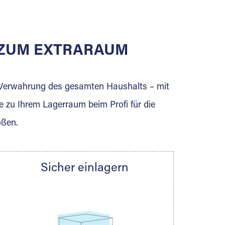
E ZUM EXTRARAUM
erden Sie jetzt Extraraum Partner und
e Verwahrung des gesamten Haushalts – mit
e zu Ihrem Lagerraum beim Profi für die
ößen.
Sicher einlagern