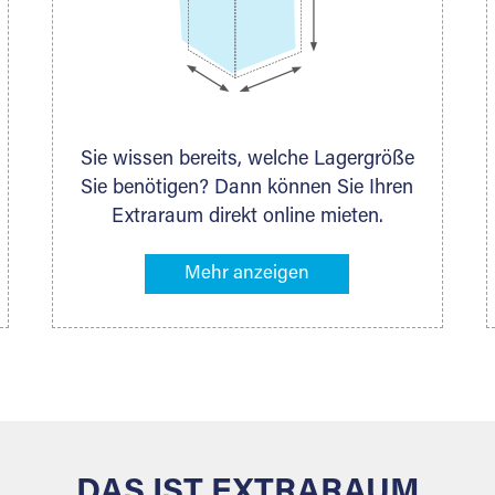
Sie wissen bereits, welche Lagergröße
Sie benötigen? Dann können Sie Ihren
Extraraum direkt online mieten.
Alternativ klicken Sie in unserer
Lagerliste die entsprechenden
Gegenstände an, die Sie einlagern
möchten – das Volumen wird sofort
und exakt für Sie ermittelt. Natürlich
steht Ihnen Ihr Extraraum Partner auch
gern zur Seite und berät Sie persönlich
hinsichtlich Lagervolumen und zu allen
weiteren Fragen, die Sie haben.
DAS IST EXTRARAUM