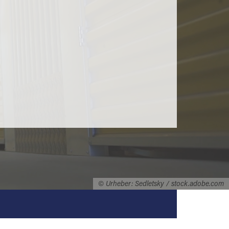
© Urheber: Sedletsky / stock.adobe.com