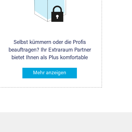
Selbst kümmern oder die Profis
beauftragen? Ihr Extraraum Partner
bietet Ihnen als Plus komfortable
Serviceleistungen an, die Ihre Lagerung
besonders bequem machen. Dazu
gehören z. B. Verpackungsservice,
Lieferung von Packmaterial sowie
Abholung und Rückholung. Ihr
Lagergut wird bei Ihrem Extraraum
Partner sicher verwahrt: trocken,
staubfrei, auf Wunsch versiegelt.
Natürlich erfüllen die Lagerhallen alle