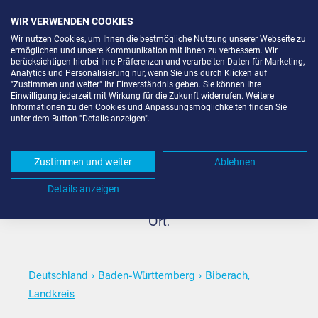
WIR VERWENDEN COOKIES
Wir nutzen Cookies, um Ihnen die bestmögliche Nutzung unserer Webseite zu
ermöglichen und unsere Kommunikation mit Ihnen zu verbessern. Wir
berücksichtigen hierbei Ihre Präferenzen und verarbeiten Daten für Marketing,
Analytics und Personalisierung nur, wenn Sie uns durch Klicken auf
"Zustimmen und weiter" Ihr Einverständnis geben. Sie können Ihre
Lagerbox mieten in Biberach,
Einwilligung jederzeit mit Wirkung für die Zukunft widerrufen. Weitere
Informationen zu den Cookies und Anpassungsmöglichkeiten finden Sie
unter dem Button "Details anzeigen".
Landkreis
Zustimmen und weiter
Ablehnen
Die passende Lagerbox mieten für jeden Bedarf in
Details anzeigen
Biberach, Landkreis. Wählen Sie den gewünschten
Ort.
Deutschland
›
Baden-Württemberg
›
Biberach,
Landkreis