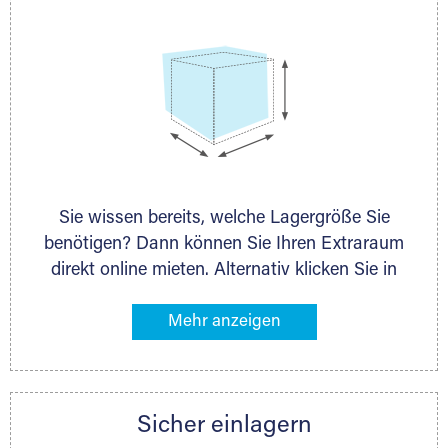
Sie wissen bereits, welche Lagergröße Sie
benötigen? Dann können Sie Ihren Extraraum
direkt online mieten. Alternativ klicken Sie in
unserer Lagerliste die entsprechenden
Gegenstände an, die Sie einlagern möchten –
das Volumen wird sofort und exakt für Sie
ermittelt. Natürlich steht Ihnen Ihr Extraraum
Partner auch gern zur Seite und berät Sie
Sicher einlagern
persönlich hinsichtlich Lagervolumen und zu