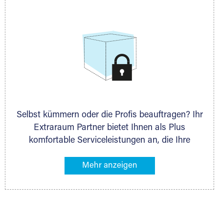
allen weiteren Fragen, die Sie haben.
Selbst kümmern oder die Profis beauftragen? Ihr
Extraraum Partner bietet Ihnen als Plus
komfortable Serviceleistungen an, die Ihre
Lagerung besonders bequem machen. Dazu
gehören z. B. Verpackungsservice, Lieferung von
Packmaterial sowie Abholung und Rückholung.
Ihr Lagergut wird bei Ihrem Extraraum Partner
sicher verwahrt: trocken, staubfrei, auf Wunsch
versiegelt. Natürlich erfüllen die Lagerhallen alle