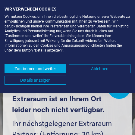
WIR VERWENDEN COOKIES
Wir nutzen Cookies, um Ihnen die bestmögliche Nutzung unserer Webseite zu
ermöglichen und unsere Kommunikation mit Ihnen zu verbessern. Wir
berücksichtigen hierbei Ihre Präferenzen und verarbeiten Daten für Marketing,
Analytics und Personalisierung nur, wenn Sie uns durch Klicken auf
"Zustimmen und weiter" Ihr Einverständnis geben. Sie können Ihre
Einwilligung jederzeit mit Wirkung für die Zukunft widerrufen. Weitere
LAGERBOX IN CALW (75365) UND
Informationen zu den Cookies und Anpassungsmöglichkeiten finden Sie
unter dem Button "Details anzeigen".
UMGEBUNG *
Komfortabel einlagern mit Extraraum
Zustimmen und weiter
Ablehnen
Details anzeigen
Extraraum
Partner
werden?
Hier klicken
Extraraum ist an Ihrem Ort
leider noch nicht verfügbar.
Ihr nächstgelegener Extraraum