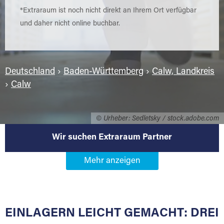
*Extraraum ist noch nicht direkt an Ihrem Ort verfügbar
und daher nicht online buchbar.
Deutschland
›
Baden-Württemberg
›
Calw, Landkreis
›
Calw
© Urheber: Sedletsky / stock.adobe.com
Wir suchen Extraraum Partner
Werden Sie Extraraum Partner in
75365 Calw
EINLAGERN LEICHT GEMACHT: DREI
Sie bieten Kunden Lagerraum zur Miete, der