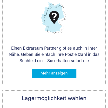
DMG Aktiengesellschaft
Schieferstein 11A
65439 Flörsheim
www.dmg-ag.com
Einen Extraraum Partner gibt es auch in Ihrer
Nähe. Geben Sie einfach Ihre Postleitzahl in das
Suchfeld ein – Sie erhalten sofort die
Kontaktdaten des Partners mit
Lagermöglichkeiten in Ihrer Nähe. An zahlreichen
Orten können Sie anschließend Ihren Lagerraum
direkt online mieten. Gibt es Extraraum noch
nicht an Ihrem Ort, kontaktieren Sie den
Lagermöglichkeit wählen
nächstgelegenen Partner und besprechen alles
persönlich.