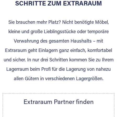
für die Einlagerung von Umzugsgut gebaut
SCHRITTE ZUM EXTRARAUM
wurde? Werden Sie jetzt Extraraum Partner
und generieren Sie über das Portal neue
Sie brauchen mehr Platz? Nicht benötigte Möbel,
Lagerkunden und Vermietungen.
kleine und große Lieblingsstücke oder temporäre
Ihre Vorteile als Extraraum Partner:
Verwahrung des gesamten Haushalts – mit
Marktgerechte Preise
Digitale Buchungsplattform
Extraraum geht Einlagern ganz einfach, komfortabel
Flexibel auf Sie ausgerichtet
und sicher. In nur drei Schritten kommen Sie zu Ihrem
Gewinnung von Neukunden
Lagerraum beim Profi für die Lagerung von nahezu
Sprechen Sie uns an, wir freuen uns auf Ihre
allen Gütern in verschiedenen Lagergrößen.
Nachricht.
Ihre Ansprechpartnerin:
Thorsten Klemt
Extraraum Partner finden
Telefon:
+49 6145 5442 - 404
E-Mail:
thorsten.klemt@extraraum.de