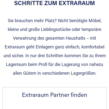
für die Einlagerung von Umzugsgut gebaut
SCHRITTE ZUM EXTRARAUM
wurde? Werden Sie jetzt Extraraum Partner
und generieren Sie über das Portal neue
Sie brauchen mehr Platz? Nicht benötigte Möbel,
Lagerkunden und Vermietungen.
kleine und große Lieblingsstücke oder temporäre
Ihre Vorteile als Extraraum Partner:
Verwahrung des gesamten Haushalts – mit
Marktgerechte Preise
Digitale Buchungsplattform
Extraraum geht Einlagern ganz einfach, komfortabel
Flexibel auf Sie ausgerichtet
und sicher. In nur drei Schritten kommen Sie zu Ihrem
Gewinnung von Neukunden
Lagerraum beim Profi für die Lagerung von nahezu
Sprechen Sie uns an, wir freuen uns auf Ihre
allen Gütern in verschiedenen Lagergrößen.
Nachricht.
Ihre Ansprechpartnerin:
Thorsten Klemt
Extraraum Partner finden
Telefon:
+49 6145 5442 - 404
E-Mail:
thorsten.klemt@extraraum.de