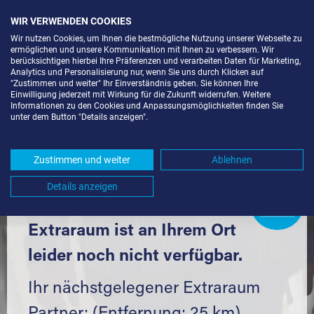
WIR VERWENDEN COOKIES
Wir nutzen Cookies, um Ihnen die bestmögliche Nutzung unserer Webseite zu
ermöglichen und unsere Kommunikation mit Ihnen zu verbessern. Wir
berücksichtigen hierbei Ihre Präferenzen und verarbeiten Daten für Marketing,
Analytics und Personalisierung nur, wenn Sie uns durch Klicken auf
"Zustimmen und weiter" Ihr Einverständnis geben. Sie können Ihre
Einwilligung jederzeit mit Wirkung für die Zukunft widerrufen. Weitere
LAGERBOX IN FRIOLZHEIM (71292)
Informationen zu den Cookies und Anpassungsmöglichkeiten finden Sie
unter dem Button "Details anzeigen".
UND UMGEBUNG *
Komfortabel einlagern mit Extraraum
Zustimmen und weiter
Ablehnen
Details anzeigen
Extraraum
Partner
werden?
Hier klicken
Extraraum ist an Ihrem Ort
leider noch nicht verfügbar.
Ihr nächstgelegener Extraraum