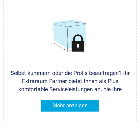
allen weiteren Fragen, die Sie haben.
Selbst kümmern oder die Profis beauftragen? Ihr
Extraraum Partner bietet Ihnen als Plus
komfortable Serviceleistungen an, die Ihre
Lagerung besonders bequem machen. Dazu
gehören z. B. Verpackungsservice, Lieferung von
Packmaterial sowie Abholung und Rückholung.
Ihr Lagergut wird bei Ihrem Extraraum Partner
sicher verwahrt: trocken, staubfrei, auf Wunsch
versiegelt. Natürlich erfüllen die Lagerhallen alle