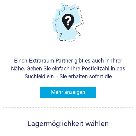
DMG Aktiengesellschaft
Schieferstein 11A
65439 Flörsheim
www.dmg-ag.com
Einen Extraraum Partner gibt es auch in Ihrer
Nähe. Geben Sie einfach Ihre Postleitzahl in das
Suchfeld ein – Sie erhalten sofort die
Kontaktdaten des Partners mit
Lagermöglichkeiten in Ihrer Nähe. An zahlreichen
Orten können Sie anschließend Ihren Lagerraum
direkt online mieten. Gibt es Extraraum noch
nicht an Ihrem Ort, kontaktieren Sie den
Lagermöglichkeit wählen
nächstgelegenen Partner und besprechen alles
persönlich.