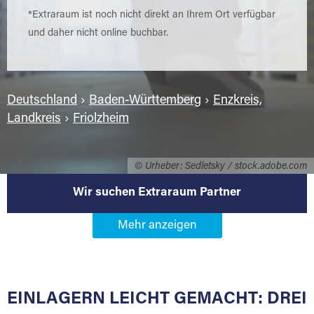
*Extraraum ist noch nicht direkt an Ihrem Ort verfügbar
und daher nicht online buchbar.
Deutschland
›
Baden-Württemberg
›
Enzkreis,
Landkreis
›
Friolzheim
© Urheber: Sedletsky / stock.adobe.com
Wir suchen Extraraum Partner
Werden Sie Extraraum Partner in
71292 Friolzheim
EINLAGERN LEICHT GEMACHT: DREI
Sie bieten Kunden Lagerraum zur Miete, der