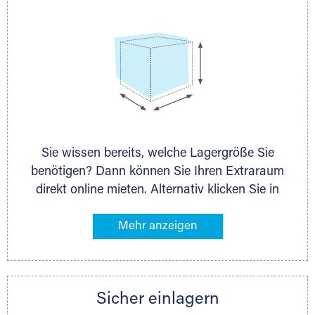
Sie wissen bereits, welche Lagergröße Sie
benötigen? Dann können Sie Ihren Extraraum
direkt online mieten. Alternativ klicken Sie in
unserer Lagerliste die entsprechenden
Gegenstände an, die Sie einlagern möchten –
das Volumen wird sofort und exakt für Sie
ermittelt. Natürlich steht Ihnen Ihr Extraraum
Partner auch gern zur Seite und berät Sie
Sicher einlagern
persönlich hinsichtlich Lagervolumen und zu