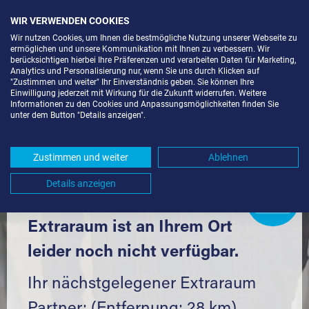
WIR VERWENDEN COOKIES
Wir nutzen Cookies, um Ihnen die bestmögliche Nutzung unserer Webseite zu
ermöglichen und unsere Kommunikation mit Ihnen zu verbessern. Wir
berücksichtigen hierbei Ihre Präferenzen und verarbeiten Daten für Marketing,
Analytics und Personalisierung nur, wenn Sie uns durch Klicken auf
"Zustimmen und weiter" Ihr Einverständnis geben. Sie können Ihre
Einwilligung jederzeit mit Wirkung für die Zukunft widerrufen. Weitere
LAGERBOX IN NEUHAUSEN (75242)
Informationen zu den Cookies und Anpassungsmöglichkeiten finden Sie
unter dem Button "Details anzeigen".
UND UMGEBUNG *
Komfortabel einlagern mit Extraraum
Zustimmen und weiter
Ablehnen
Details anzeigen
Extraraum
Partner
werden?
Hier klicken
Extraraum ist an Ihrem Ort
leider noch nicht verfügbar.
Ihr nächstgelegener Extraraum