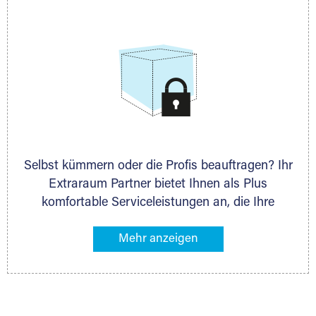
allen weiteren Fragen, die Sie haben.
Selbst kümmern oder die Profis beauftragen? Ihr
Extraraum Partner bietet Ihnen als Plus
komfortable Serviceleistungen an, die Ihre
Lagerung besonders bequem machen. Dazu
gehören z. B. Verpackungsservice, Lieferung von
Packmaterial sowie Abholung und Rückholung.
Ihr Lagergut wird bei Ihrem Extraraum Partner
sicher verwahrt: trocken, staubfrei, auf Wunsch
versiegelt. Natürlich erfüllen die Lagerhallen alle