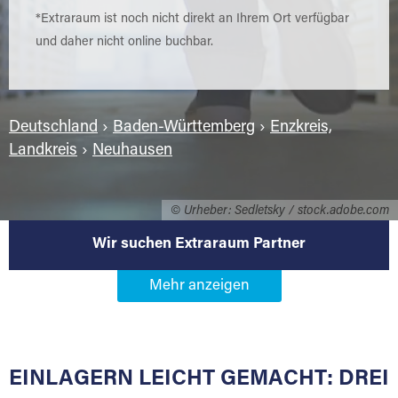
*Extraraum ist noch nicht direkt an Ihrem Ort verfügbar
und daher nicht online buchbar.
Deutschland
›
Baden-Württemberg
›
Enzkreis,
Landkreis
›
Neuhausen
© Urheber: Sedletsky / stock.adobe.com
Wir suchen Extraraum Partner
Werden Sie Extraraum Partner in
75242 Neuhausen
EINLAGERN LEICHT GEMACHT: DREI
Sie bieten Kunden Lagerraum zur Miete, der