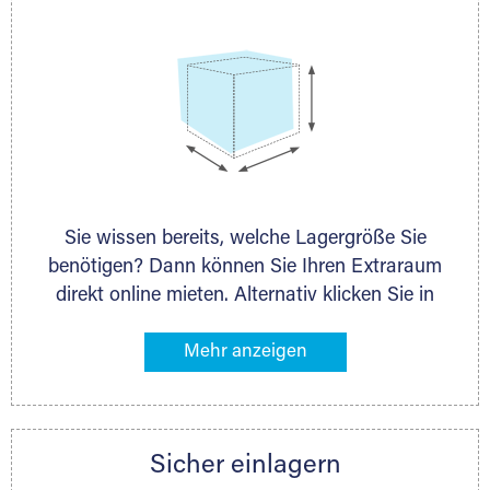
Sie wissen bereits, welche Lagergröße Sie
benötigen? Dann können Sie Ihren Extraraum
direkt online mieten. Alternativ klicken Sie in
unserer Lagerliste die entsprechenden
Gegenstände an, die Sie einlagern möchten –
das Volumen wird sofort und exakt für Sie
ermittelt. Natürlich steht Ihnen Ihr Extraraum
Partner auch gern zur Seite und berät Sie
Sicher einlagern
persönlich hinsichtlich Lagervolumen und zu