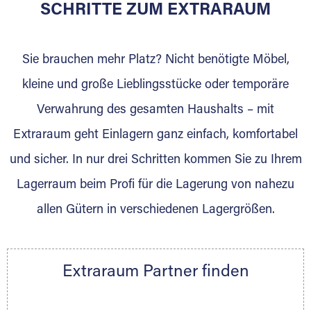
für die Einlagerung von Umzugsgut gebaut
SCHRITTE ZUM EXTRARAUM
wurde? Werden Sie jetzt Extraraum Partner
und generieren Sie über das Portal neue
Sie brauchen mehr Platz? Nicht benötigte Möbel,
Lagerkunden und Vermietungen.
kleine und große Lieblingsstücke oder temporäre
Ihre Vorteile als Extraraum Partner:
Verwahrung des gesamten Haushalts – mit
Marktgerechte Preise
Digitale Buchungsplattform
Extraraum geht Einlagern ganz einfach, komfortabel
Flexibel auf Sie ausgerichtet
und sicher. In nur drei Schritten kommen Sie zu Ihrem
Gewinnung von Neukunden
Lagerraum beim Profi für die Lagerung von nahezu
Sprechen Sie uns an, wir freuen uns auf Ihre
allen Gütern in verschiedenen Lagergrößen.
Nachricht.
Ihre Ansprechpartnerin:
Thorsten Klemt
Extraraum Partner finden
Telefon:
+49 6145 5442 - 404
E-Mail:
thorsten.klemt@extraraum.de