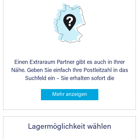
DMG Aktiengesellschaft
Schieferstein 11A
65439 Flörsheim
www.dmg-ag.com
Einen Extraraum Partner gibt es auch in Ihrer
Nähe. Geben Sie einfach Ihre Postleitzahl in das
Suchfeld ein – Sie erhalten sofort die
Kontaktdaten des Partners mit
Lagermöglichkeiten in Ihrer Nähe. An zahlreichen
Orten können Sie anschließend Ihren Lagerraum
direkt online mieten. Gibt es Extraraum noch
nicht an Ihrem Ort, kontaktieren Sie den
Lagermöglichkeit wählen
nächstgelegenen Partner und besprechen alles
persönlich.