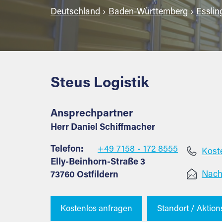
Deutschland
›
Baden-Württemberg
›
Esslin
Steus Logistik
Ansprechpartner
Herr Daniel Schiffmacher
Telefon:
+49 7158 - 172 8555
Koste
Elly-Beinhorn-Straße 3
Nach
73760 Ostfildern
Kostenlos anfragen
Standort / Aktion