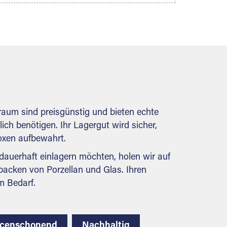
Lieferung von Packmaterial sowie
Abholung und Rückholung. Ihr
Lagergut wird bei Ihrem Extraraum
Partner sicher verwahrt: trocken,
staubfrei, auf Wunsch versiegelt.
Natürlich erfüllen die Lagerhallen alle
behördlichen Anforderungen.
raum sind preisgünstig und bieten echte
lich benötigen. Ihr Lagergut wird sicher,
boxen aufbewahrt.
auerhaft einlagern möchten, holen wir auf
packen von Porzellan und Glas. Ihren
m Bedarf.
rcenschonend
Nachhaltig