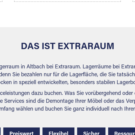
möchten – das Volumen wird sofort
und exakt für Sie ermittelt. Natürlich
Selfstorage
steht Ihnen Ihr Extraraum Partner auch
gern zur Seite und berät Sie persönlich
hinsichtlich Lagervolumen und zu allen
weiteren Fragen, die Sie haben.
DAS IST EXTRARAUM
agerraum in Altbach bei Extraraum. Lagerräume bei Extra
denn Sie bezahlen nur für die Lagerfläche, die Sie tatsäch
ocken in speziell entwickelten, besonders stabilen Lager
celeistungen dazu buchen. Was Sie vorübergehend oder d
e Services sind die Demontage Ihrer Möbel oder das Ver
mfang wählen und buchen Sie ganz individuell nach Ihre
Preiswert
Flexibel
Sicher
Ressou