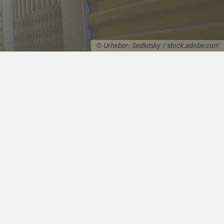
© Urheber: Sedletsky / stock.adobe.com