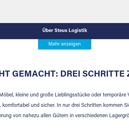
Über Steus Logistik
inen Rundum-Service. Unsere
rch Erfahrung entwickeln wir
HT GEMACHT: DREI SCHRITT
erlässige Abwicklung,
n sind unsere Basis. Mit
Wir freuen uns auf Ihre
 Möbel, kleine und große Lieblingsstücke oder temporär
 komfortabel und sicher. In nur drei Schritten kommen Si
rung von nahezu allen Gütern in verschiedenen Lagergr