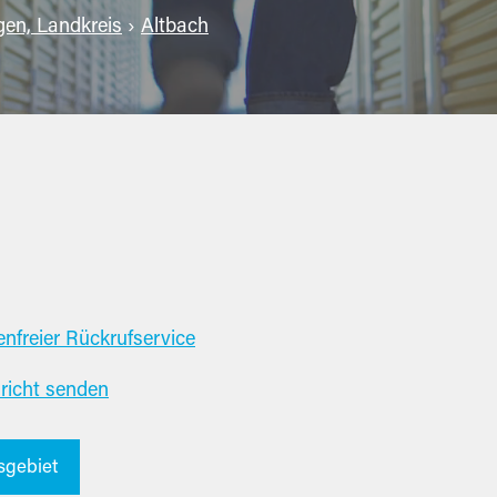
gen, Landkreis
›
Altbach
nfreier Rückrufservice
richt senden
sgebiet