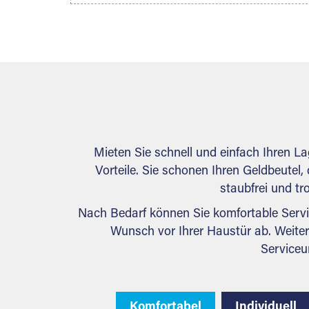
können Sie anschließend Ihren
Lagerraum direkt online mieten. Gibt es
Extraraum noch nicht an Ihrem Ort,
kontaktieren Sie den nächstgelegenen
Partner und besprechen alles
persönlich.
Mieten Sie schnell und einfach Ihren L
Vorteile. Sie schonen Ihren Geldbeutel, 
staubfrei und tr
Nach Bedarf können Sie komfortable Servi
Wunsch vor Ihrer Haustür ab. Weiter
Serviceu
Komfortabel
Individuell