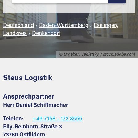
Deutschland
›
Baden-Württemberg
›
Esslingen,
Landkreis
›
Denkendorf
© Urheber: Sedletsky / stock.adobe.com
Steus Logistik
Ansprechpartner
Herr Daniel Schiffmacher
Telefon:
+49 7158 - 172 8555
Elly-Beinhorn-Straße 3
73760 Ostfildern