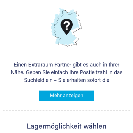
DAS KÖNNEN WIR
Wir können Ihnen nach Ihrem Platzbedarf und dem
Lagervolumen immer die exakt passende
Lagermöglichkeit anbieten. Auch ganz individuelle
Lagerlösungen sind möglich.
Einen Extraraum Partner gibt es auch in Ihrer
Nähe. Geben Sie einfach Ihre Postleitzahl in das
Suchfeld ein – Sie erhalten sofort die
Kontaktdaten des Partners mit
Lagermöglichkeiten in Ihrer Nähe. An zahlreichen
Orten können Sie anschließend Ihren Lagerraum
direkt online mieten. Gibt es Extraraum noch
nicht an Ihrem Ort, kontaktieren Sie den
Lagermöglichkeit wählen
nächstgelegenen Partner und besprechen alles