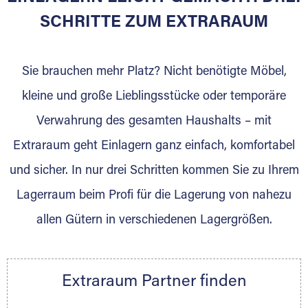
SCHRITTE ZUM EXTRARAUM
Sie brauchen mehr Platz? Nicht benötigte Möbel,
kleine und große Lieblingsstücke oder temporäre
Verwahrung des gesamten Haushalts – mit
DAS SIND WIR
Extraraum geht Einlagern ganz einfach, komfortabel
Als Möbellogistiker bieten wir Ihnen einen
und sicher. In nur drei Schritten kommen Sie zu Ihrem
Rundum-Service. Unsere Kunden stehen stets
Lagerraum beim Profi für die Lagerung von nahezu
im Mittelpunkt. Durch Erfahrung entwickeln
wir uns stetig weiter. Termintreue, eine
allen Gütern in verschiedenen Lagergrößen.
zuverlässige Abwicklung, Verlässlichkeit und
fokussiertes Arbeiten sind unsere Basis. Mit
Leidenschaft erfüllen wir jeden Auftrag. Wir
Extraraum Partner finden
freuen uns auf Ihre Anfrage. Steus Logistik