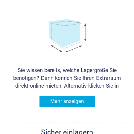
persönlich.
Selfstorage
Sie wissen bereits, welche Lagergröße Sie
benötigen? Dann können Sie Ihren Extraraum
direkt online mieten. Alternativ klicken Sie in
unserer Lagerliste die entsprechenden
Gegenstände an, die Sie einlagern möchten –
das Volumen wird sofort und exakt für Sie
ermittelt. Natürlich steht Ihnen Ihr Extraraum
Partner auch gern zur Seite und berät Sie
Sicher einlagern
persönlich hinsichtlich Lagervolumen und zu