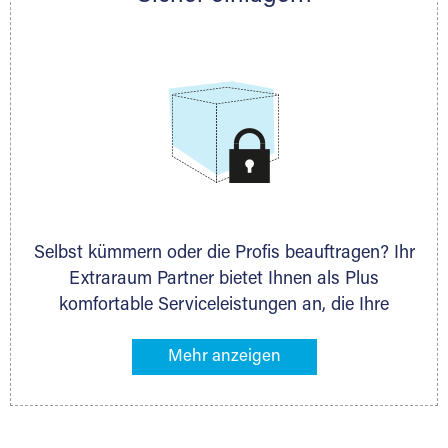
allen weiteren Fragen, die Sie haben.
Selbst kümmern oder die Profis beauftragen? Ihr
Extraraum Partner bietet Ihnen als Plus
komfortable Serviceleistungen an, die Ihre
Lagerung besonders bequem machen. Dazu
gehören z. B. Verpackungsservice, Lieferung von
Packmaterial sowie Abholung und Rückholung.
Ihr Lagergut wird bei Ihrem Extraraum Partner
sicher verwahrt: trocken, staubfrei, auf Wunsch