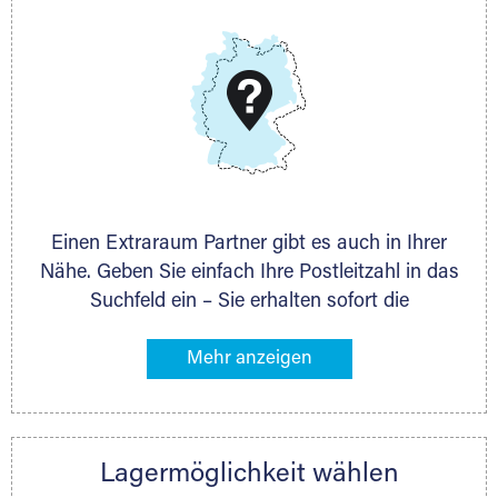
DAS KÖNNEN WIR
Wir können Ihnen nach Ihrem Platzbedarf und dem
Lagervolumen immer die exakt passende
Lagermöglichkeit anbieten. Auch ganz individuelle
Lagerlösungen sind möglich.
Einen Extraraum Partner gibt es auch in Ihrer
Nähe. Geben Sie einfach Ihre Postleitzahl in das
Suchfeld ein – Sie erhalten sofort die
Kontaktdaten des Partners mit
Lagermöglichkeiten in Ihrer Nähe. An zahlreichen
Orten können Sie anschließend Ihren Lagerraum
direkt online mieten. Gibt es Extraraum noch
nicht an Ihrem Ort, kontaktieren Sie den
Lagermöglichkeit wählen
nächstgelegenen Partner und besprechen alles