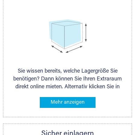
persönlich.
Selfstorage
Sie wissen bereits, welche Lagergröße Sie
benötigen? Dann können Sie Ihren Extraraum
direkt online mieten. Alternativ klicken Sie in
unserer Lagerliste die entsprechenden
Gegenstände an, die Sie einlagern möchten –
das Volumen wird sofort und exakt für Sie
ermittelt. Natürlich steht Ihnen Ihr Extraraum
Partner auch gern zur Seite und berät Sie
Sicher einlagern
persönlich hinsichtlich Lagervolumen und zu