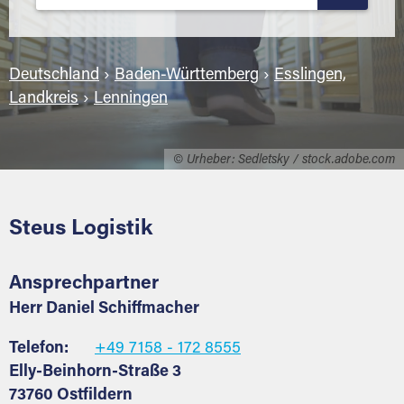
Deutschland
›
Baden-Württemberg
›
Esslingen,
Landkreis
›
Lenningen
© Urheber: Sedletsky / stock.adobe.com
Steus Logistik
Ansprechpartner
Herr Daniel Schiffmacher
Telefon:
+49 7158 - 172 8555
Elly-Beinhorn-Straße 3
73760 Ostfildern