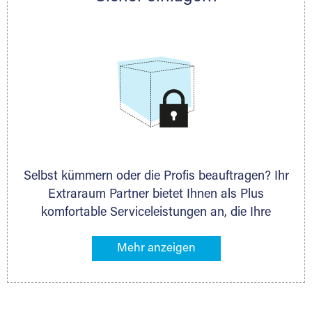
allen weiteren Fragen, die Sie haben.
Selbst kümmern oder die Profis beauftragen? Ihr
Extraraum Partner bietet Ihnen als Plus
komfortable Serviceleistungen an, die Ihre
Lagerung besonders bequem machen. Dazu
gehören z. B. Verpackungsservice, Lieferung von
Packmaterial sowie Abholung und Rückholung.
Ihr Lagergut wird bei Ihrem Extraraum Partner
sicher verwahrt: trocken, staubfrei, auf Wunsch