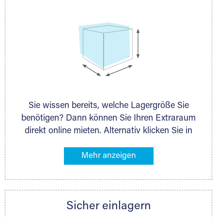
Sie wissen bereits, welche Lagergröße Sie
benötigen? Dann können Sie Ihren Extraraum
direkt online mieten. Alternativ klicken Sie in
unserer Lagerliste die entsprechenden
Gegenstände an, die Sie einlagern möchten –
das Volumen wird sofort und exakt für Sie
ermittelt. Natürlich steht Ihnen Ihr Extraraum
Partner auch gern zur Seite und berät Sie
Sicher einlagern
persönlich hinsichtlich Lagervolumen und zu