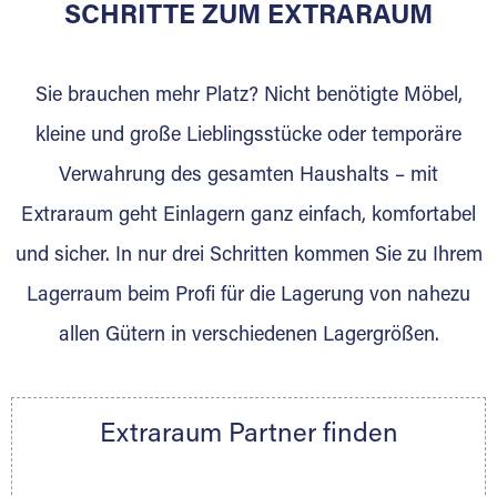
für die Einlagerung von Umzugsgut gebaut
SCHRITTE ZUM EXTRARAUM
wurde? Werden Sie jetzt Extraraum Partner
und generieren Sie über das Portal neue
Sie brauchen mehr Platz? Nicht benötigte Möbel,
Lagerkunden und Vermietungen.
kleine und große Lieblingsstücke oder temporäre
Ihre Vorteile als Extraraum Partner:
Verwahrung des gesamten Haushalts – mit
Marktgerechte Preise
Digitale Buchungsplattform
Extraraum geht Einlagern ganz einfach, komfortabel
Flexibel auf Sie ausgerichtet
und sicher. In nur drei Schritten kommen Sie zu Ihrem
Gewinnung von Neukunden
Lagerraum beim Profi für die Lagerung von nahezu
Sprechen Sie uns an, wir freuen uns auf Ihre
allen Gütern in verschiedenen Lagergrößen.
Nachricht.
Ihre Ansprechpartnerin:
Thorsten Klemt
Extraraum Partner finden
Telefon:
+49 6145 5442 - 404
E-Mail:
thorsten.klemt@extraraum.de