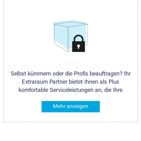
allen weiteren Fragen, die Sie haben.
Selbst kümmern oder die Profis beauftragen? Ihr
Extraraum Partner bietet Ihnen als Plus
komfortable Serviceleistungen an, die Ihre
Lagerung besonders bequem machen. Dazu
gehören z. B. Verpackungsservice, Lieferung von
Packmaterial sowie Abholung und Rückholung.
Ihr Lagergut wird bei Ihrem Extraraum Partner
sicher verwahrt: trocken, staubfrei, auf Wunsch
versiegelt. Natürlich erfüllen die Lagerhallen alle