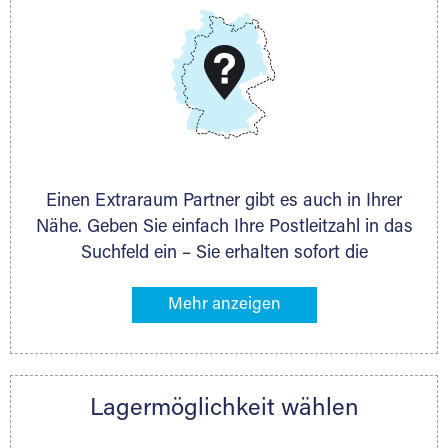
DMG Aktiengesellschaft
Schieferstein 11A
65439 Flörsheim
www.dmg-ag.com
Einen Extraraum Partner gibt es auch in Ihrer
Nähe. Geben Sie einfach Ihre Postleitzahl in das
Suchfeld ein – Sie erhalten sofort die
Kontaktdaten des Partners mit
Lagermöglichkeiten in Ihrer Nähe. An zahlreichen
Orten können Sie anschließend Ihren Lagerraum
direkt online mieten. Gibt es Extraraum noch
nicht an Ihrem Ort, kontaktieren Sie den
Lagermöglichkeit wählen
nächstgelegenen Partner und besprechen alles
persönlich.