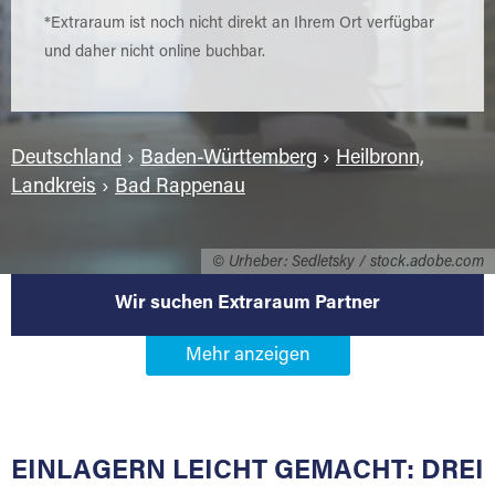
*Extraraum ist noch nicht direkt an Ihrem Ort verfügbar
und daher nicht online buchbar.
Deutschland
›
Baden-Württemberg
›
Heilbronn,
Landkreis
›
Bad Rappenau
© Urheber: Sedletsky / stock.adobe.com
Wir suchen Extraraum Partner
Werden Sie Extraraum Partner in
74906 Bad Rappenau
EINLAGERN LEICHT GEMACHT: DREI
Sie bieten Kunden Lagerraum zur Miete, der